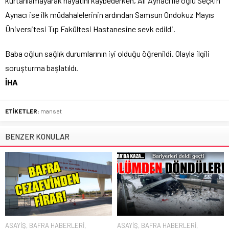
kurtarılamayarak hayatını kaybederken, Ali Aynacı ile oğlu Seçkin
Aynacı ise ilk müdahalelerinin ardından Samsun Ondokuz Mayıs
Üniversitesi Tıp Fakültesi Hastanesine sevk edildi.
Baba oğlun sağlık durumlarının iyi olduğu öğrenildi. Olayla ilgili
soruşturma başlatıldı.
İHA
ETİKETLER:
manset
BENZER KONULAR
ASAYİŞ
,
BAFRA HABERLERİ
,
ASAYİŞ
,
BAFRA HABERLERİ
,