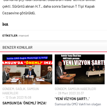
çekti. Sürüntü alınan H.T., daha sonra Samsun T Tipi Kapalı
Cezaevine götürüldü.
İHA
ETİKETLER:
manset
BENZER KONULAR
GÜNDEM
,
SAĞLIK
,
SAMSUN
GÜNDEM
,
SAMSUN HABERLERİ
HABERLERİ
28 Mart 2023 20:37
12 Ocak 2023 15:08
‘YENİ VİZYON ŞART!..’
SAMSUN’DA ‘ÖNEMLİ’ İMZA!
Samsun'da OMÜ Vakfı'nın olağan