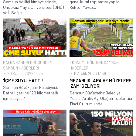
Samsun Valiliği himayelerinde,
genel kurul toplantısı yapıldı.
Ondokuz Mayıs Üniversitesi (OMÜ)
Rektör Yavuz...
ve İl Sağlık...
BAFRA HABERLERİ
,
GÜNDEM
,
EKONOMİ
,
GÜNDEM
,
SAMSUN
SAMSUN HABERLERİ
HABERLERİ
20 Kasım 2022 16:25
11 Aralık 2023 17:39
‘İÇME SUYU’ HATTI!
MEZARLIKLARA VE MÜZELERE
‘ZAM’ GELİYOR!
Samsun Büyükşehir Belediyesi,
Bafra İlçesi'ne 120 kilometrelik
Samsun Büyükşehir Belediye
içme suyu, 7...
Meclisi Aralık Ayı Olağan Toplantısı
1'inci Oturumu'nda...