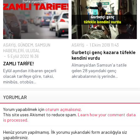
ASAYİŞ
,
GÜNDEM
,
SAMSUN
ASAYİŞ
1 Ekim 2019 11:43
HABERLERİ
,
ULUSAL
Gurbetçi genç kazara tüfekle
5 Eylül 2022 16:36
kendini vurdu
ZAMLI TARİFE!
Almanya'dan Samsun'a tatile
Eylül ayından itibaren geçerli
gelen 28 yaşındaki genç
olacak tarifeye göre, taksi,
akrabalarının iş yerinde...
minibüs, otobüs...
YORUMLAR
Yorum yapabilmek için
oturum açmalısınız
.
This site uses Akismet to reduce spam.
Learn how your comment data
is processed.
Henüz yorum yapılmamış. İlk yorumu yukarıdaki form aracılığıyla siz
yapabilirsiniz.