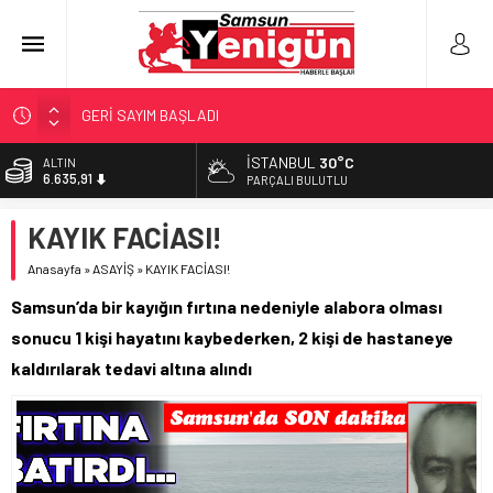
GERİ SAYIM BAŞLADI
SAMSUNSPOR’DA HEDEF 5’İNCİLİK!
İSTANBUL
30°C
ALTIN
6.635,91
‘BAFRA’YA YATIRIM YAPIN!’
PARÇALI BULUTLU
İŞTE FINDIK FİYATI!
BİST
KAYIK FACİASI!
13.779,39
YÖNETİCİ SEÇERKEN YAPILAN EN BÜYÜK HATALAR
Anasayfa
»
ASAYİŞ
»
KAYIK FACİASI!
DOLAR
47,7178
Samsun’da bir kayığın fırtına nedeniyle alabora olması
EURO
sonucu 1 kişi hayatını kaybederken, 2 kişi de hastaneye
55,1513
kaldırılarak tedavi altına alındı