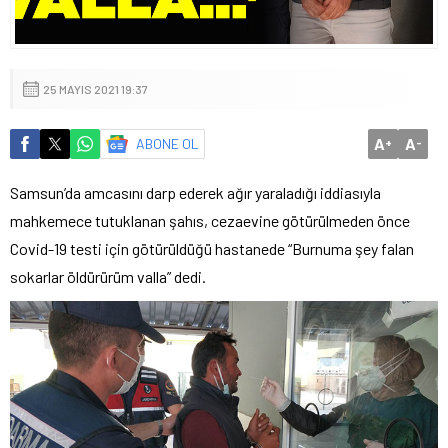
25 MAYIS 2021 19:37
A
A
ABONE OL
+
-
Samsun’da amcasını darp ederek ağır yaraladığı iddiasıyla
mahkemece tutuklanan şahıs, cezaevine götürülmeden önce
Covid-19 testi için götürüldüğü hastanede “Burnuma şey falan
sokarlar öldürürüm valla” dedi.