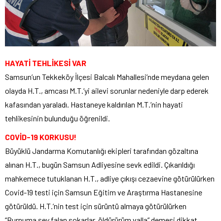
HAYATİ TEHLİKESİ VAR
Samsun’un Tekkeköy İlçesi Balcalı Mahallesi’nde meydana gelen
olayda H.T., amcası M.T.’yi ailevi sorunlar nedeniyle darp ederek
kafasından yaraladı. Hastaneye kaldırılan M.T.’nin hayati
tehlikesinin bulunduğu öğrenildi.
COVİD-19 KORKUSU!
Büyüklü Jandarma Komutanlığı ekipleri tarafından gözaltına
alınan H.T., bugün Samsun Adliyesine sevk edildi. Çıkarıldığı
mahkemece tutuklanan H.T., adliye çıkışı cezaevine götürülürken
Covid-19 testi için Samsun Eğitim ve Araştırma Hastanesine
götürüldü. H.T.’nin test için sürüntü almaya götürülürken
“Burnuma şey falan sokarlar, öldürürüm valla” demesi dikkat