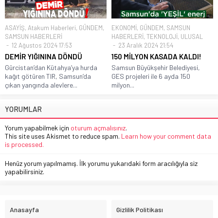
ASAYİŞ
,
Atakum Haberleri
,
GÜNDEM
,
EKONOMİ
,
GÜNDEM
,
SAMSUN
SAMSUN HABERLERİ
HABERLERİ
,
TEKNOLOJİ
,
ULUSAL
12 Ağustos 2024 17:53
23 Aralık 2024 21:54
DEMİR YIĞININA DÖNDÜ
150 MİLYON KASADA KALDI!
Gürcistan’dan Kütahya’ya hurda
Samsun Büyükşehir Belediyesi,
kağıt götüren TIR, Samsun’da
GES projeleri ile 6 ayda 150
çıkan yangında alevlere...
milyon...
YORUMLAR
Yorum yapabilmek için
oturum açmalısınız
.
This site uses Akismet to reduce spam.
Learn how your comment data
is processed.
Henüz yorum yapılmamış. İlk yorumu yukarıdaki form aracılığıyla siz
yapabilirsiniz.
Anasayfa
Gizlilik Politikası