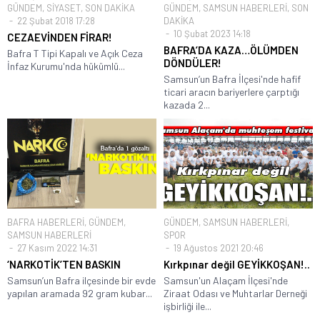
GÜNDEM
,
SİYASET
,
SON DAKİKA
GÜNDEM
,
SAMSUN HABERLERİ
,
SON
22 Şubat 2018 17:28
DAKİKA
10 Şubat 2023 14:18
CEZAEVİNDEN FİRAR!
BAFRA’DA KAZA…ÖLÜMDEN
Bafra T Tipi Kapalı ve Açık Ceza
DÖNDÜLER!
İnfaz Kurumu'nda hükümlü...
Samsun’un Bafra İlçesi'nde hafif
ticari aracın bariyerlere çarptığı
kazada 2...
BAFRA HABERLERİ
,
GÜNDEM
,
GÜNDEM
,
SAMSUN HABERLERİ
,
SAMSUN HABERLERİ
SPOR
27 Kasım 2022 14:31
19 Ağustos 2021 20:46
‘NARKOTİK’TEN BASKIN
Kırkpınar değil GEYİKKOŞAN!..
Samsun’un Bafra ilçesinde bir evde
Samsun'un Alaçam İlçesi'nde
yapılan aramada 92 gram kubar...
Ziraat Odası ve Muhtarlar Derneği
işbirliği ile...