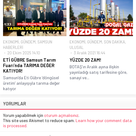
EKONOMİ
,
GÜNDEM
,
SAMSUN
EKONOMİ
,
GÜNDEM
,
SON DAKİKA
,
HABERLERİ
ULUSAL
20 Ekim 2025 14:10
3 Aralık 2021 16:44
ETİ GÜBRE Samsun Tarım
YÜZDE 20 ZAM!
Fuarı’nda TARIMA DEĞER
BOTAŞ'ın Aralık ayına ilişkin
KATIYOR!
yayınladığı satış tarifesine göre,
Samsun’da Eti Gübre ‘döngüsel
sanayi ve...
üretim’ anlayışıyla tarıma değer
katıyor
YORUMLAR
Yorum yapabilmek için
oturum açmalısınız
.
This site uses Akismet to reduce spam.
Learn how your comment data
is processed.