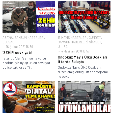
ASAYİŞ
,
SAMSUN HABERLERİ
,
19 MAYIS HABERLERİ
,
GÜNDEM
,
ULUSAL
SAMSUN HABERLERİ
,
SİYASET
,
16 Şubat 2021 16:56
ULUSAL
4 Haziran 2018 18:57
‘ZEHİR’ sevkiyatı!
Ondokuz Mayıs Ülkü Ocakları
İstanbul'dan Samsun'a yolcu
İftarda Buluştu
otobüsüyle uyuşturucu sevkiyatı
polise takıldı ve 1'i...
Ondokuz Mayıs Ülkü Ocakları,
düzenlemiş olduğu iftar programı
ile pek...