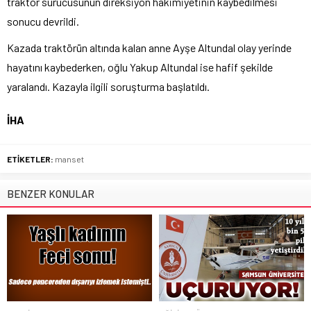
traktör sürücüsünün direksiyon hakimiyetinin kaybedilmesi
sonucu devrildi.
Kazada traktörün altında kalan anne Ayşe Altundal olay yerinde
hayatını kaybederken, oğlu Yakup Altundal ise hafif şekilde
yaralandı. Kazayla ilgili soruşturma başlatıldı.
İHA
ETİKETLER:
manset
BENZER KONULAR