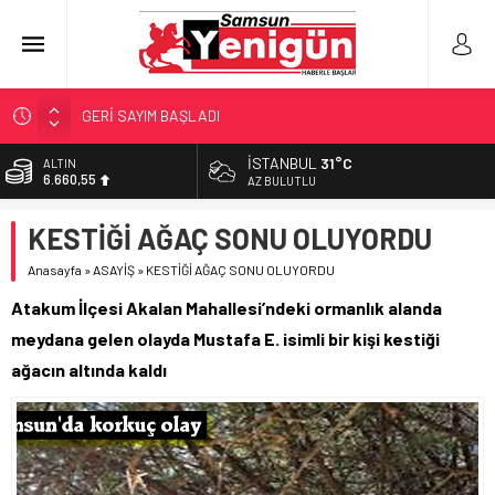
GERİ SAYIM BAŞLADI
SAMSUNSPOR’DA HEDEF 5’İNCİLİK!
İSTANBUL
31°C
ALTIN
6.660,55
‘BAFRA’YA YATIRIM YAPIN!’
AZ BULUTLU
İŞTE FINDIK FİYATI!
BİST
KESTİĞİ AĞAÇ SONU OLUYORDU
13.779,39
YÖNETİCİ SEÇERKEN YAPILAN EN BÜYÜK HATALAR
Anasayfa
»
ASAYİŞ
»
KESTİĞİ AĞAÇ SONU OLUYORDU
DOLAR
47,7111
Atakum İlçesi Akalan Mahallesi’ndeki ormanlık alanda
EURO
meydana gelen olayda Mustafa E. isimli bir kişi kestiği
55,1881
ağacın altında kaldı