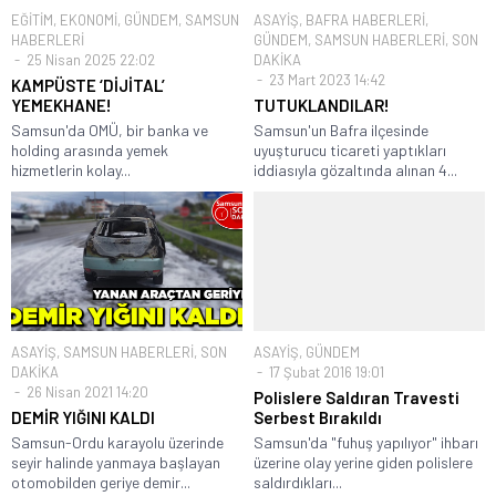
EĞİTİM
,
EKONOMİ
,
GÜNDEM
,
SAMSUN
ASAYİŞ
,
BAFRA HABERLERİ
,
HABERLERİ
GÜNDEM
,
SAMSUN HABERLERİ
,
SON
25 Nisan 2025 22:02
DAKİKA
23 Mart 2023 14:42
KAMPÜSTE ‘DİJİTAL’
YEMEKHANE!
TUTUKLANDILAR!
Samsun'da OMÜ, bir banka ve
Samsun'un Bafra ilçesinde
holding arasında yemek
uyuşturucu ticareti yaptıkları
hizmetlerin kolay...
iddiasıyla gözaltında alınan 4...
ASAYİŞ
,
SAMSUN HABERLERİ
,
SON
ASAYİŞ
,
GÜNDEM
DAKİKA
17 Şubat 2016 19:01
26 Nisan 2021 14:20
Polislere Saldıran Travesti
DEMİR YIĞINI KALDI
Serbest Bırakıldı
Samsun-Ordu karayolu üzerinde
Samsun'da "fuhuş yapılıyor" ihbarı
seyir halinde yanmaya başlayan
üzerine olay yerine giden polislere
otomobilden geriye demir...
saldırdıkları...