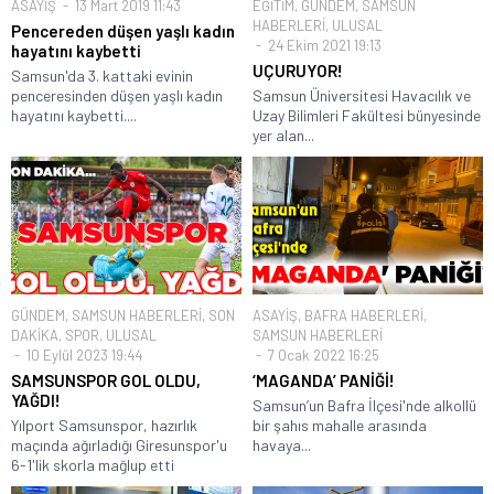
ASAYİŞ
13 Mart 2019 11:43
EĞİTİM
,
GÜNDEM
,
SAMSUN
HABERLERİ
,
ULUSAL
Pencereden düşen yaşlı kadın
24 Ekim 2021 19:13
hayatını kaybetti
UÇURUYOR!
Samsun'da 3. kattaki evinin
penceresinden düşen yaşlı kadın
Samsun Üniversitesi Havacılık ve
hayatını kaybetti....
Uzay Bilimleri Fakültesi bünyesinde
yer alan...
GÜNDEM
,
SAMSUN HABERLERİ
,
SON
ASAYİŞ
,
BAFRA HABERLERİ
,
DAKİKA
,
SPOR
,
ULUSAL
SAMSUN HABERLERİ
10 Eylül 2023 19:44
7 Ocak 2022 16:25
SAMSUNSPOR GOL OLDU,
‘MAGANDA’ PANİĞİ!
YAĞDI!
Samsun’un Bafra İlçesi'nde alkollü
Yılport Samsunspor, hazırlık
bir şahıs mahalle arasında
maçında ağırladığı Giresunspor'u
havaya...
6-1'lik skorla mağlup etti