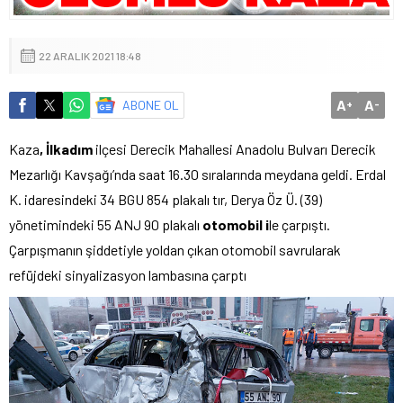
22 ARALIK 2021 18:48
A
A
ABONE OL
+
-
Kaza
, İlkadım
ilçesi Derecik Mahallesi Anadolu Bulvarı Derecik
Mezarlığı Kavşağı’nda saat 16.30 sıralarında meydana geldi. Erdal
K. idaresindeki 34 BGU 854 plakalı tır, Derya Öz Ü. (39)
yönetimindeki 55 ANJ 90 plakalı
otomobil i
le çarpıştı.
Çarpışmanın şiddetiyle yoldan çıkan otomobil savrularak
refüjdeki sinyalizasyon lambasına çarptı