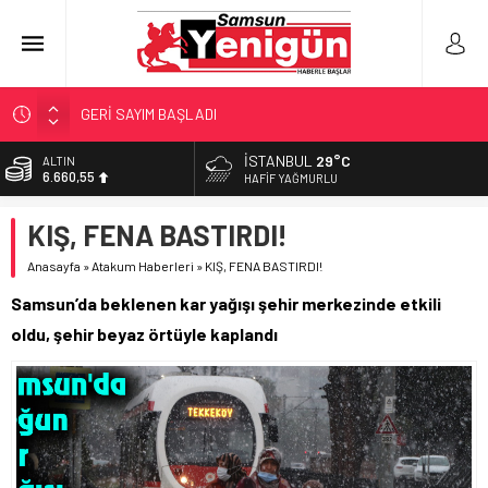
GERİ SAYIM BAŞLADI
SAMSUNSPOR’DA HEDEF 5’İNCİLİK!
İSTANBUL
29°C
BİST
13.779,39
‘BAFRA’YA YATIRIM YAPIN!’
HAFIF YAĞMURLU
İŞTE FINDIK FİYATI!
DOLAR
KIŞ, FENA BASTIRDI!
47,7111
YÖNETİCİ SEÇERKEN YAPILAN EN BÜYÜK HATALAR
Anasayfa
»
Atakum Haberleri
»
KIŞ, FENA BASTIRDI!
EURO
55,1881
Samsun’da beklenen kar yağışı şehir merkezinde etkili
ALTIN
oldu, şehir beyaz örtüyle kaplandı
6.660,55