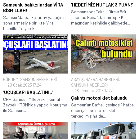
Samsunlu balıkçılardan VİRA
‘HEDEFİMİZ MUTLAK 3 PUAN!’
BİSMİLLAH!
Samsunspor Teknik Direktörü
Samsun’da balıkçılar av yasağının
Thomas Reis, “Gaziantep FK
sona ermesiyle birlikte ‘Vira
maçından kesinlikle galibiyetle...
bismillah’ diyerek...
GÜNDEM
,
SAMSUN HABERLERİ
ASAYİŞ
,
BAFRA HABERLERİ
,
20 Ocak 2023 17:24
SAMSUN HABERLERİ
18 Temmuz 2018 17:27
‘UÇUŞLARI BAŞLATIN!..’
Çalıntı motosiklet bulundu
CHP Samsun Milletvekili Kemal
Zeybek; "TBMM’de yaptığı konuşma
Samsun’un Bafra ilçesinde 1 hafta
ile Samsun...
önce çalınan motosiklet
terkedilmiş halde...