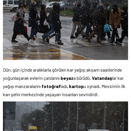
Dün, gün içinde aralıklarla görülen kar yağışı akşam saatlerinde
yoğunlaşarak evlerin çatılarını
beyaz
a bürüdü.
Vatandaş
lar kar
yağışı manzaralarını
fotoğraf
ladı
, kartop
u oynadı. Mevsimin ilk
karı şehir merkezinde yaşayan insanları sevindirdi.