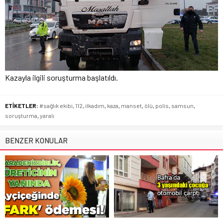
Kazayla ilgili soruşturma başlatıldı.
ETİKETLER:
#sağlık ekibi
,
112
,
ilkadım
,
kaza
,
manset
,
ölü
,
polis
,
samsun
,
soruşturma
,
yaralı
BENZER KONULAR