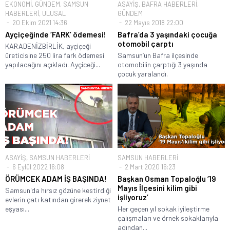
EKONOMİ
,
GÜNDEM
,
SAMSUN
ASAYİŞ
,
BAFRA HABERLERİ
,
HABERLERİ
,
ULUSAL
GÜNDEM
20 Ekim 2021 14:36
22 Mayıs 2018 22:00
Ayçiçeğinde ‘FARK’ ödemesi!
Bafra’da 3 yaşındaki çocuğa
otomobil çarptı
KARADENİZBİRLİK, ayçiçeği
üreticisine 250 lira fark ödemesi
Samsun’un Bafra ilçesinde
yapılacağını açıkladı. Ayçiceği...
otomobilin çarptığı 3 yaşında
çocuk yaralandı.
ASAYİŞ
,
SAMSUN HABERLERİ
SAMSUN HABERLERİ
6 Eylül 2022 16:08
2 Mart 2020 16:23
ÖRÜMCEK ADAM İŞ BAŞINDA!
Başkan Osman Topaloğlu ‘19
Mayıs İlçesini kilim gibi
Samsun'da hırsız gözüne kestirdiği
işliyoruz’
evlerin çatı katından girerek ziynet
eşyası...
Her geçen yıl sokak iyileştirme
çalışmaları ve örnek sokaklarıyla
adından...