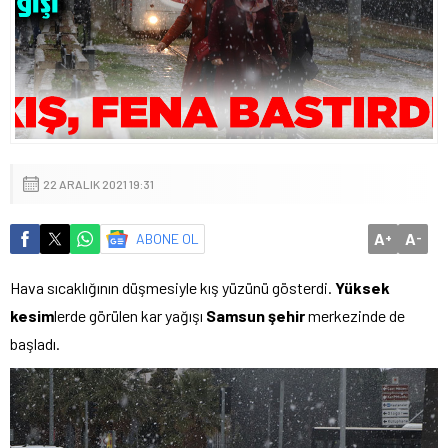
22 ARALIK 2021 19:31
A
A
ABONE OL
+
-
Hava sıcaklığının düşmesiyle kış yüzünü gösterdi.
Yüksek
kesim
lerde görülen kar yağışı
Samsun
şehir
merkezinde de
başladı.