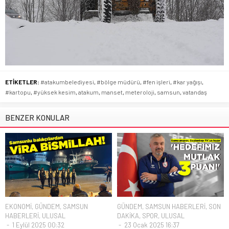
ETİKETLER:
#atakumbelediyesi
,
#bölge müdürü
,
#fen işleri
,
#kar yağışı
,
#kartopu
,
#yüksek kesim
,
atakum
,
manset
,
meteroloji
,
samsun
,
vatandaş
BENZER KONULAR
EKONOMİ
,
GÜNDEM
,
SAMSUN
GÜNDEM
,
SAMSUN HABERLERİ
,
SON
HABERLERİ
,
ULUSAL
DAKİKA
,
SPOR
,
ULUSAL
1 Eylül 2025 00:32
23 Ocak 2025 16:37