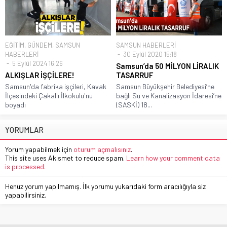
EĞİTİM
,
GÜNDEM
,
SAMSUN
SAMSUN HABERLERİ
HABERLERİ
30 Eylül 2020 15:18
5 Eylül 2024 16:26
Samsun’da 50 MİLYON LİRALIK
ALKIŞLAR İŞÇİLERE!
TASARRUF
Samsun'da fabrika işçileri, Kavak
Samsun Büyükşehir Belediyesi’ne
İlçesindeki Çakallı İlkokulu'nu
bağlı Su ve Kanalizasyon İdaresi’ne
boyadı
(SASKİ) 18...
YORUMLAR
Yorum yapabilmek için
oturum açmalısınız
.
This site uses Akismet to reduce spam.
Learn how your comment data
is processed.
Henüz yorum yapılmamış. İlk yorumu yukarıdaki form aracılığıyla siz
yapabilirsiniz.