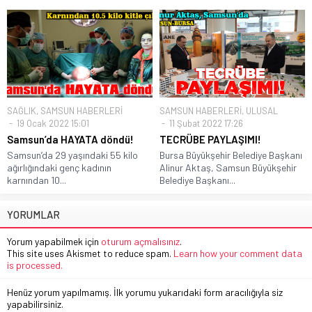
SAĞLIK
,
SAMSUN HABERLERİ
SAMSUN HABERLERİ
,
ULUSAL
19 Ocak 2022 15:01
11 Şubat 2022 17:26
Samsun’da HAYATA döndü!
TECRÜBE PAYLAŞIMI!
Samsun’da 29 yaşındaki 55 kilo
Bursa Büyükşehir Belediye Başkanı
ağırlığındaki genç kadının
Alinur Aktaş, Samsun Büyükşehir
karnından 10...
Belediye Başkanı...
YORUMLAR
Yorum yapabilmek için
oturum açmalısınız
.
This site uses Akismet to reduce spam.
Learn how your comment data
is processed.
Henüz yorum yapılmamış. İlk yorumu yukarıdaki form aracılığıyla siz
yapabilirsiniz.