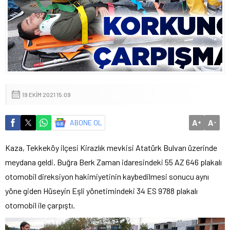
19 EKIM 2021 15:09
A
A
ABONE OL
+
-
Kaza, Tekkeköy ilçesi Kirazlık mevkisi Atatürk Bulvarı üzerinde
meydana geldi. Buğra Berk Zaman idaresindeki 55 AZ 646 plakalı
otomobil direksiyon hakimiyetinin kaybedilmesi sonucu aynı
yöne giden Hüseyin Eşli yönetimindeki 34 ES 9788 plakalı
otomobil ile çarpıştı.