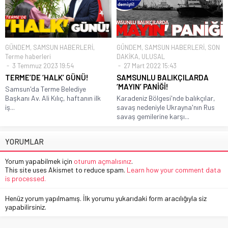
GÜNDEM
,
SAMSUN HABERLERİ
,
GÜNDEM
,
SAMSUN HABERLERİ
,
SON
Terme haberleri
DAKİKA
,
ULUSAL
3 Temmuz 2023 19:54
27 Mart 2022 15:43
TERME’DE ‘HALK’ GÜNÜ!
SAMSUNLU BALIKÇILARDA
‘MAYIN’ PANİĞİ!
Samsun'da Terme Belediye
Başkanı Av. Ali Kılıç, haftanın ilk
Karadeniz Bölgesi'nde balıkçılar,
iş...
savaş nedeniyle Ukrayna'nın Rus
savaş gemilerine karşı...
YORUMLAR
Yorum yapabilmek için
oturum açmalısınız
.
This site uses Akismet to reduce spam.
Learn how your comment data
is processed.
Henüz yorum yapılmamış. İlk yorumu yukarıdaki form aracılığıyla siz
yapabilirsiniz.