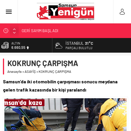
GERİ SAYIM BAŞLADI
SAMSUNSPOR’DA HEDEF 5’İNCİLİK!
İSTANBUL
31°C
ALTIN
6.660,55
‘BAFRA’YA YATIRIM YAPIN!’
PARÇALI BULUTLU
İŞTE FINDIK FİYATI!
BİST
KOKRUNÇ ÇARPIŞMA
13.779,39
YÖNETİCİ SEÇERKEN YAPILAN EN BÜYÜK HATALAR
Anasayfa
»
ASAYİŞ
»
KOKRUNÇ ÇARPIŞMA
DOLAR
47,7111
Samsun’da iki otomobilin çarpışması sonucu meydana
EURO
gelen trafik kazasında bir kişi yaralandı
55,1881