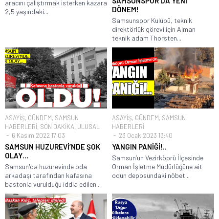
SAMSUNSPOR’DA YENİ
aracını çalıştırmak isterken kazara
DÖNEM!
2,5 yaşındaki...
Samsunspor Kulübü, teknik
direktörlük görevi için Alman
teknik adam Thorsten...
ASAYİŞ
,
GÜNDEM
,
SAMSUN
ASAYİŞ
,
GÜNDEM
,
SAMSUN
HABERLERİ
,
SON DAKİKA
,
ULUSAL
HABERLERİ
6 Kasım 2022 17:03
23 Ocak 2023 13:40
SAMSUN HUZUREVİ’NDE ŞOK
YANGIN PANİĞİ!..
OLAY…
Samsun’un Vezirköprü İlçesinde
Samsun'da huzurevinde oda
Orman İşletme Müdürlüğüne ait
arkadaşı tarafından kafasına
odun deposundaki nöbet...
bastonla vurulduğu iddia edilen...