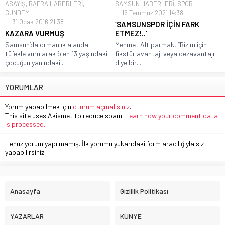
ASAYİŞ
,
BAFRA HABERLERİ
,
SAMSUN HABERLERİ
,
SPOR
GÜNDEM
16 Temmuz 2021 14:38
31 Ocak 2016 21:38
‘SAMSUNSPOR İÇİN FARK
KAZARA VURMUŞ
ETMEZ!..’
Samsun’da ormanlık alanda
Mehmet Altıparmak, “Bizim için
tüfekle vurularak ölen 13 yaşındaki
fikstür avantajı veya dezavantajı
çocuğun yanındaki...
diye bir...
YORUMLAR
Yorum yapabilmek için
oturum açmalısınız
.
This site uses Akismet to reduce spam.
Learn how your comment data
is processed.
Henüz yorum yapılmamış. İlk yorumu yukarıdaki form aracılığıyla siz
yapabilirsiniz.
Anasayfa
Gizlilik Politikası
YAZARLAR
KÜNYE