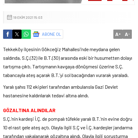
19 EKIM 2021 15:03
A
A
ABONE OL
+
-
Tekkeköy ilçesinin Gökceğiz Mahallesi’nde meydana gelen
saldırıda, S.Ç.(32) ile B.T.(30) arasında eski bir husumetten dolayı
tartışma çıktı. Tartışmanın kavgaya dönüşmesi üzerine S.Ç.
tabancayla ateş açarak B.T.’yi sol bacağından vurarak yaraladı.
Yaralı şahıs 112 ekipleri tarafından ambulansla Gazi Devlet
hastanesine kaldırılarak tedavi altına alındı.
GÖZALTINA ALINDILAR
S.Ç.’nin kardeşi İ.Ç. de pompalı tüfekle yaralı B.T.’nin evine doğru
10 el rast gele ateş açtı. Olayla ilgili S.Ç ve İ.Ç. kardeşler jandarma
tarafından yakalanarak gözaltına alındı. Olayla ilgili soruşturma