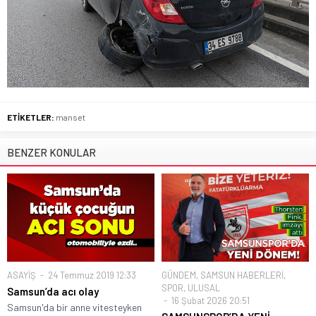
ETİKETLER:
manset
BENZER KONULAR
ASAYİŞ
24 Temmuz 2019 12:33
GÜNDEM
,
SAMSUN HABERLERİ
,
SPOR
,
ULUSAL
Samsun’da acı olay
16 Şubat 2026 20:51
Samsun'da bir anne vitesteyken