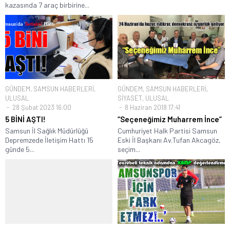
kazasında 7 araç birbirine...
GÜNDEM
,
SAMSUN HABERLERİ
,
GÜNDEM
,
SAMSUN HABERLERİ
,
ULUSAL
SİYASET
,
ULUSAL
28 Şubat 2023 16:00
8 Haziran 2018 17:41
5 BİNİ AŞTI!
“Seçeneğimiz Muharrem İnce”
Samsun İl Sağlık Müdürlüğü
Cumhuriyet Halk Partisi Samsun
Depremzede İletişim Hattı 15
Eski İl Başkanı Av.Tufan Akcagöz,
günde 5...
seçim...