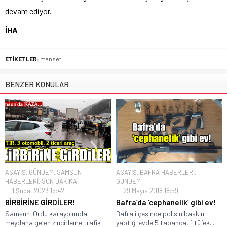
devam ediyor.
İHA
ETİKETLER:
manset
BENZER KONULAR
ASAYİŞ
,
GÜNDEM
,
SAMSUN
ASAYİŞ
,
BAFRA HABERLERİ
,
HABERLERİ
,
SON DAKİKA
GÜNDEM
1 Şubat 2023 15:42
29 Mayıs 2018 18:59
BİRBİRİNE GİRDİLER!
Bafra’da ‘cephanelik’ gibi ev!
Samsun-Ordu karayolunda
Bafra ilçesinde polisin baskın
meydana gelen zincirleme trafik
yaptığı evde 5 tabanca, 1 tüfek...