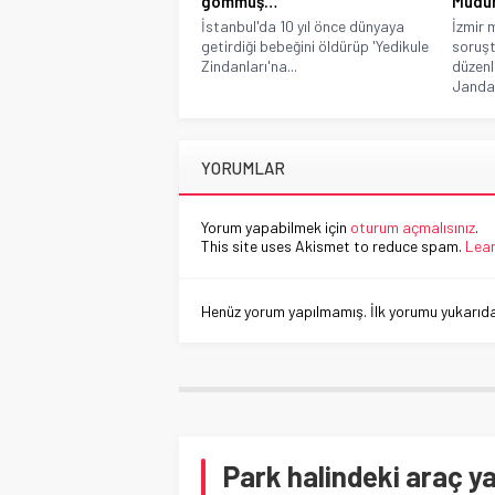
gömmüş…
Müdür
İstanbul'da 10 yıl önce dünyaya
İzmir 
getirdiği bebeğini öldürüp 'Yedikule
soruş
Zindanları'na...
düzen
Jandar
YORUMLAR
Yorum yapabilmek için
oturum açmalısınız
.
This site uses Akismet to reduce spam.
Lear
Henüz yorum yapılmamış. İlk yorumu yukarıdaki
Park halindeki araç y