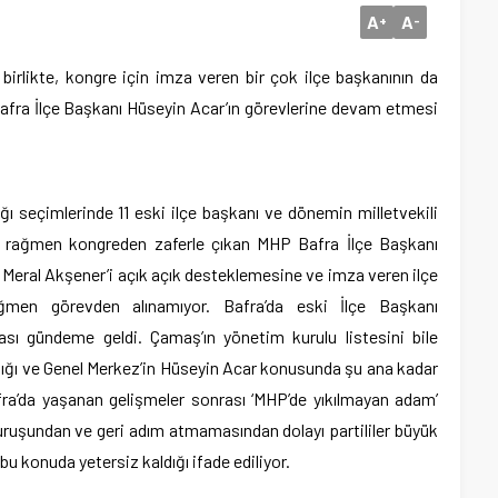
A
A
+
-
irlikte, kongre için imza veren bir çok ilçe başkanının da
afra İlçe Başkanı Hüseyin Acar’ın görevlerine devam etmesi
ı seçimlerinde 11 eski ilçe başkanı ve dönemin milletvekili
e rağmen kongreden zaferle çıkan MHP Bafra İlçe Başkanı
 Meral Akşener’i açık açık desteklemesine ve imza veren ilçe
ğmen görevden alınamıyor. Bafra’da eski İlçe Başkanı
ı gündeme geldi. Çamaş’ın yönetim kurulu listesini bile
ığı ve Genel Merkez’in Hüseyin Acar konusunda şu ana kadar
Bafra’da yaşanan gelişmeler sonrası ‘MHP’de yıkılmayan adam’
duruşundan ve geri adım atmamasından dolayı partililer büyük
 bu konuda yetersiz kaldığı ifade ediliyor.