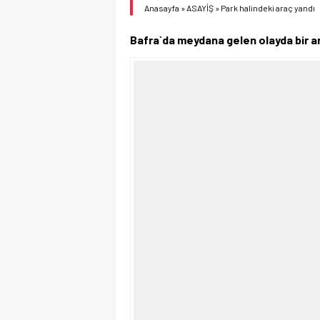
Anasayfa
»
ASAYİŞ
»
Park halindeki araç yandı
Bafra`da meydana gelen olayda bir ar