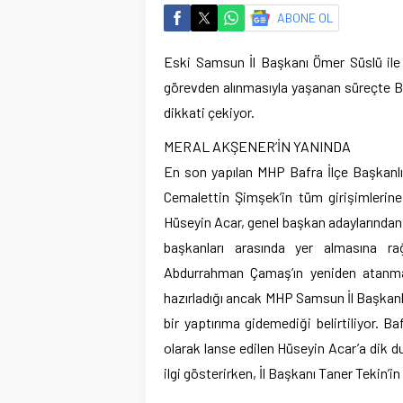
ABONE OL
Eski Samsun İl Başkanı Ömer Süslü ile b
görevden alınmasıyla yaşanan süreçte B
dikkati çekiyor.
MERAL AKŞENER’İN YANINDA
En son yapılan MHP Bafra İlçe Başkanlığ
Cemalettin Şimşek’in tüm girişimlerin
Hüseyin Acar, genel başkan adaylarından
başkanları arasında yer almasına ra
Abdurrahman Çamaş’ın yeniden atanmas
hazırladığı ancak MHP Samsun İl Başkanl
bir yaptırıma gidemediği belirtiliyor. 
olarak lanse edilen Hüseyin Acar’a dik 
ilgi gösterirken, İl Başkanı Taner Tekin’in