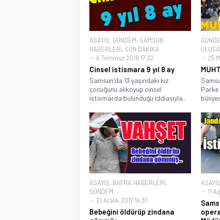
ASAYİŞ
,
GÜNDEM
,
SAMSUN
GÜND
HABERLERİ
,
SON DAKİKA
ULUSA
6 Temmuz 2018 17:32
25 M
Cinsel istismara 9 yıl 8 ay
MUHT
Samsun'da 13 yaşındaki kız
Samsu
çocuğunu alıkoyup cinsel
Parke 
istismarda bulunduğu iddiasıyla...
bünyes
ASAYİŞ
,
BAFRA HABERLERİ
,
ASAYİ
GÜNDEM
11 A
21 Aralık 2017 16:31
Sams
Bebeğini öldürüp zindana
opera