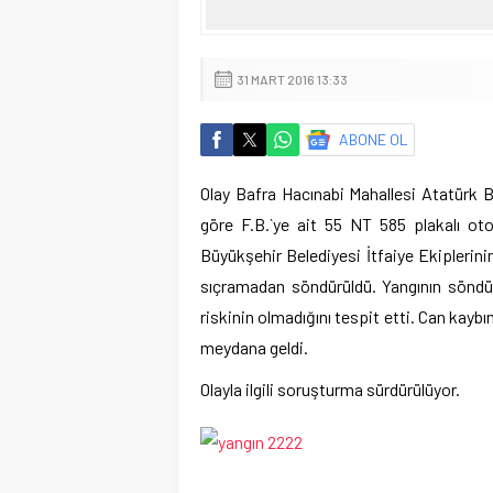
31 MART 2016 13:33
ABONE OL
Olay Bafra Hacınabi Mahallesi Atatürk B
göre F.B.`ye ait 55 NT 585 plakalı o
Büyükşehir Belediyesi İtfaiye Ekiplerin
sıçramadan söndürüldü. Yangının söndür
riskinin olmadığını tespit etti. Can ka
meydana geldi.
Olayla ilgili soruşturma sürdürülüyor.