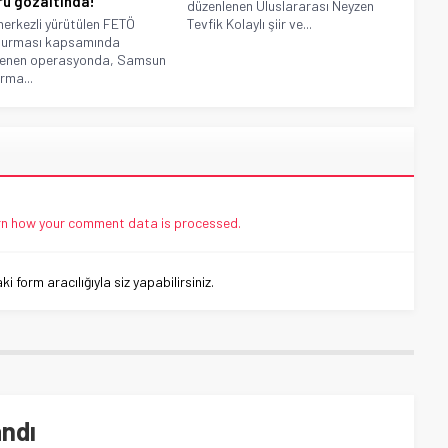
ü gözaltında!
düzenlenen Uluslararası Neyzen
merkezli yürütülen FETÖ
Tevfik Kolaylı şiir ve...
turması kapsamında
lenen operasyonda, Samsun
ma...
n how your comment data is processed.
 form aracılığıyla siz yapabilirsiniz.
andı