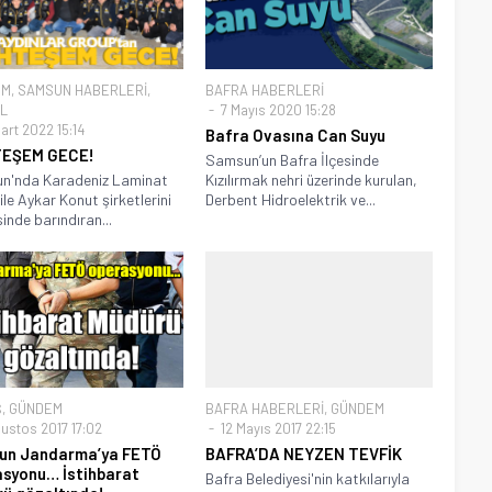
EM
,
SAMSUN HABERLERİ
,
BAFRA HABERLERİ
L
7 Mayıs 2020 15:28
art 2022 15:14
Bafra Ovasına Can Suyu
EŞEM GECE!
Samsun’un Bafra İlçesinde
n'nda Karadeniz Laminat
Kızılırmak nehri üzerinde kurulan,
ile Aykar Konut şirketlerini
Derbent Hidroelektrik ve...
inde barındıran...
Ş
,
GÜNDEM
BAFRA HABERLERİ
,
GÜNDEM
ğustos 2017 17:02
12 Mayıs 2017 22:15
un Jandarma’ya FETÖ
BAFRA’DA NEYZEN TEVFİK
syonu… İstihbarat
Bafra Belediyesi'nin katkılarıyla