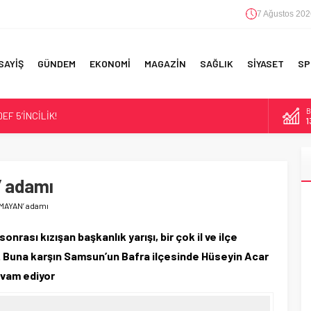
7 Ağustos 202
SAYİŞ
GÜNDEM
EKONOMİ
MAGAZİN
SAĞLIK
SİYASET
SP
D
F 5’İNCİLİK!
4
IN!’
E
5
 YAPILAN EN BÜYÜK HATALAR
’ adamı
A
6
LMAYAN’ adamı
B
1
rası kızışan başkanlık yarışı, bir çok il ve ilçe
ı. Buna karşın Samsun’un Bafra ilçesinde Hüseyin Acar
evam ediyor