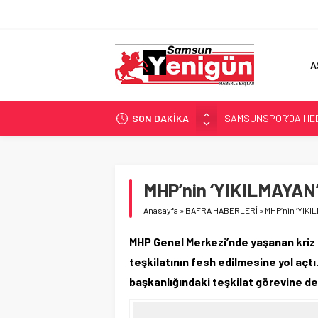
A
SON DAKİKA
SAMSUNSPOR’DA HEDE
‘BAFRA’YA YATIRIM YAP
İŞTE FINDIK FİYATI!
YÖNETİCİ SEÇERKEN
MHP’nin ‘YIKILMAYAN
GERİ SAYIM BAŞLADI
Anasayfa
»
BAFRA HABERLERİ
»
MHP’nin ‘YIKI
MHP Genel Merkezi’nde yaşanan kriz son
teşkilatının fesh edilmesine yol açt
başkanlığındaki teşkilat görevine d