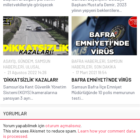
milletvekilleriyle görüşecek
Başkanı Mustafa Demir, 2023
yılının yepyeni beklentilere...
ASAYİŞ
,
GÜNDEM
,
SAMSUN
BAFRA HABERLERİ
,
SAMSUN
HABERLERİ
,
ULUSAL
HABERLERİ
,
SON DAKİKA
21 Ağustos 2022 14:26
17 Mart 2021 18:54
‘DİKKATSİZLİK’ KAZALARI!
BAFRA EMNİYETİ’NDE VİRÜS
Samsun'da Kent Güvenlik Yönetim
Samsun Bafra İlçe Emniyet
Sistemi (KGYS) kameralarına
Müdürlüğünde 10 polis memurunun
yansıyan 3 ayrı...
testi...
YORUMLAR
Yorum yapabilmek için
oturum açmalısınız
.
This site uses Akismet to reduce spam.
Learn how your comment data
is processed.