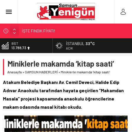
İŞTE FINDIK FİYATI!
SAMSUNSPOR’DA TRANSFER!
İSTANBUL
33°C
DOLAR
47,5954
ALAÇAM’A ‘DEV’ YATIRIM!
AÇIK
SAMSUNSPOR’DA HEDEF 5’İNCİLİK!
EURO
Miniklerle makamda ‘kitap saati’
55,0690
‘BAFRA’YA YATIRIM YAPIN!’
Anasayfa
»
SAMSUN HABERLERİ
»
Miniklerle makamda ‘kitap saati’
ALTIN
6.525,39
Atakum Belediye Başkanı Av. Cemil Deveci, Halide Edip
BİST
Adıvar Anaokulu tarafından hayata geçirilen “Makamdan
13.788,73
Masala” projesi kapsamında anaokulu öğrencilerine
makam odasında masal kitabı okudu.