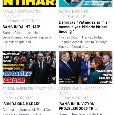
ASAYİŞ
,
GÜNDEM
,
SAMSUN
SAMSUN HABERLERİ
HABERLERİ
27 Mayıs 2019 18:00
12 Temmuz 2022 15:45
Demirtaş: “Vatandaşlarımızın
SAMSUN’DA İNTİHAR!
memnuniyeti bizlerin birinci
önceliği”
Samsun'da hastanenin
yemekhanesinde görev yapan bir
İlkadım Çözüm Merkezi kolay
kişi evinde iple asılı...
ulaşımın adresi İlkadım Belediye
Başkanı Necattin...
SAMSUN HABERLERİ
,
SİYASET
,
SON
GÜNDEM
,
SAMSUN HABERLERİ
,
DAKİKA
ULUSAL
2 Ocak 2022 20:39
9 Kasım 2022 19:34
‘SON DAKİKA’ KARARI!
‘SAMSUN’UN VİZYON
PROJELERİ 2023’TE!..’
Cumhurbaşkanı ve AK Parti Genel
Başkanı Erdoğan, partisinin
Samsun Büyükşehir Belediye