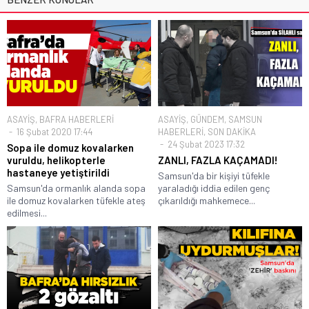
ASAYİŞ
,
BAFRA HABERLERİ
ASAYİŞ
,
GÜNDEM
,
SAMSUN
16 Şubat 2020 17:44
HABERLERİ
,
SON DAKİKA
24 Şubat 2023 17:32
Sopa ile domuz kovalarken
vuruldu, helikopterle
ZANLI, FAZLA KAÇAMADI!
hastaneye yetiştirildi
Samsun'da bir kişiyi tüfekle
Samsun'da ormanlık alanda sopa
yaraladığı iddia edilen genç
ile domuz kovalarken tüfekle ateş
çıkarıldığı mahkemece...
edilmesi...