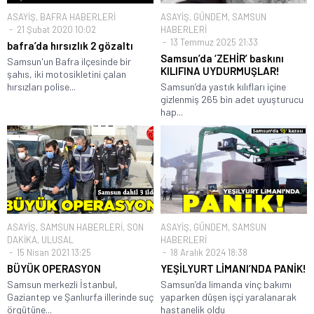
ASAYİŞ
,
BAFRA HABERLERİ
ASAYİŞ
,
GÜNDEM
,
SAMSUN
21 Şubat 2020 10:02
HABERLERİ
13 Temmuz 2025 21:33
bafra’da hırsızlık 2 gözaltı
Samsun’da ‘ZEHİR’ baskını
Samsun'un Bafra ilçesinde bir
KILIFINA UYDURMUŞLAR!
şahıs, iki motosikletini çalan
hırsızları polise...
Samsun’da yastık kılıfları içine
gizlenmiş 265 bin adet uyuşturucu
hap...
ASAYİŞ
,
SAMSUN HABERLERİ
,
SON
ASAYİŞ
,
GÜNDEM
,
SAMSUN
DAKİKA
,
ULUSAL
HABERLERİ
15 Nisan 2021 13:25
18 Aralık 2024 18:38
BÜYÜK OPERASYON
YEŞİLYURT LİMANI’NDA PANİK!
Samsun merkezli İstanbul,
Samsun’da limanda vinç bakımı
Gaziantep ve Şanlıurfa illerinde suç
yaparken düşen işçi yaralanarak
örgütüne...
hastanelik oldu