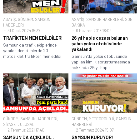
ASAYİŞ
,
GÜNDEM
,
SAMSUN
ASAYİŞ
,
SAMSUN HABERLERİ
,
SON
HABERLERİ
DAKİKA
31 Ocak 2024 15:37
6 Haziran 2018 18:09
TRAFİKTEN MEN EDİLDİLER!
26 yıl hapis cezası bulunan
şahıs yolcu otobüsünde
Samsun'da trafik ekiplerince
yakalandı
yapılan denetimlerde 20
motosiklet trafikten men edildi
Samsun'da yolcu otobüsünde
yapılan kimlik soruşturmasında
hakkında 26 yıl hapis...
GÜNDEM
,
SAMSUN HABERLERİ
,
GÜNDEM
,
METEOROLOJİ
,
SAMSUN
SİYASET
,
ULUSAL
HABERLERİ
2 Temmuz 2021 17:40
2 Temmuz 2024 15:07
SAMSUN’DA AÇIKLADI…
SAMSUN KURUYOR!