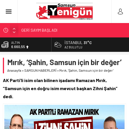
GERİ SAYIM BAŞLADI
SAMSUNSPOR’DA HEDEF 5’İNCİLİK!
İSTANBUL
31°C
ALTIN
6.660,55
‘BAFRA’YA YATIRIM YAPIN!’
AZ BULUTLU
İŞTE FINDIK FİYATI!
BİST
Mırık, ‘Şahin, Samsun için bir değer’
13.779,39
YÖNETİCİ SEÇERKEN YAPILAN EN BÜYÜK HATALAR
Anasayfa
»
SAMSUN HABERLERİ
»
Mırık, ‘Şahin, Samsun için bir değer’
DOLAR
47,7111
AK Parti’li isim olan bilinen işadamı Ramazan Mırık,
EURO
“Samsun için en doğru isim mevcut başkan Zihni Şahin”
55,1881
dedi.