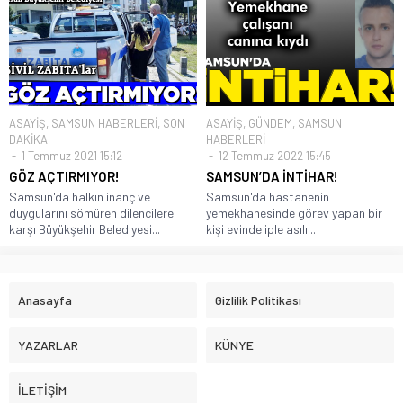
ASAYİŞ
,
SAMSUN HABERLERİ
,
SON
ASAYİŞ
,
GÜNDEM
,
SAMSUN
DAKİKA
HABERLERİ
1 Temmuz 2021 15:12
12 Temmuz 2022 15:45
GÖZ AÇTIRMIYOR!
SAMSUN’DA İNTİHAR!
Samsun'da halkın inanç ve
Samsun'da hastanenin
duygularını sömüren dilencilere
yemekhanesinde görev yapan bir
karşı Büyükşehir Belediyesi...
kişi evinde iple asılı...
Anasayfa
Gizlilik Politikası
YAZARLAR
KÜNYE
İLETİŞİM