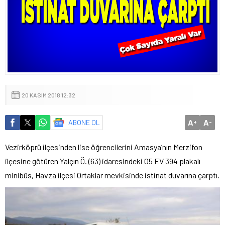
20 KASIM 2018 12:32
A
A
ABONE OL
+
-
Vezirköprü ilçesinden lise öğrencilerini Amasya’nın Merzifon
ilçesine götüren Yalçın Ö. (63) idaresindeki 05 EV 394 plakalı
minibüs, Havza ilçesi Ortaklar mevkisinde istinat duvarına çarptı.