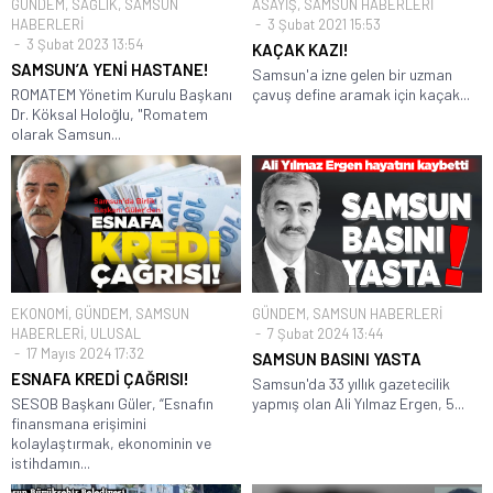
GÜNDEM
,
SAĞLIK
,
SAMSUN
ASAYİŞ
,
SAMSUN HABERLERİ
HABERLERİ
3 Şubat 2021 15:53
3 Şubat 2023 13:54
KAÇAK KAZI!
SAMSUN’A YENİ HASTANE!
Samsun'a izne gelen bir uzman
ROMATEM Yönetim Kurulu Başkanı
çavuş define aramak için kaçak...
Dr. Köksal Holoğlu, "Romatem
olarak Samsun...
EKONOMİ
,
GÜNDEM
,
SAMSUN
GÜNDEM
,
SAMSUN HABERLERİ
HABERLERİ
,
ULUSAL
7 Şubat 2024 13:44
17 Mayıs 2024 17:32
SAMSUN BASINI YASTA
ESNAFA KREDİ ÇAĞRISI!
Samsun'da 33 yıllık gazetecilik
SESOB Başkanı Güler, “Esnafın
yapmış olan Ali Yılmaz Ergen, 5...
finansmana erişimini
kolaylaştırmak, ekonominin ve
istihdamın...