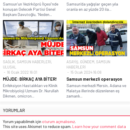
Samsun'un Vezirköprü İlçesi'nde
Samsun’da yağışlar geçen yıla
konuşan Gelecek Partisi Genel
oranla en az yüzde 20 ila...
Başkanı Davutoğlu, 'Neden...
SAĞLIK
,
SAMSUN HABERLERİ
,
ASAYİŞ
,
GÜNDEM
,
SAMSUN
ULUSAL
HABERLERİ
16 Ocak 2022 16:01
15 Ocak 2024 16:06
MÜJDE: BİRKAÇ AYA BİTER!
Samsun merkezli operasyon
Enfeksiyon Hastalıkları ve Klinik
Samsun merkezli Mersin, Adana ve
Mikrobiyoloji Uzmanı Dr. Nurullah
Malatya illerinde düzenlenen eş
Dikmen, omicron...
zamanlı...
YORUMLAR
Yorum yapabilmek için
oturum açmalısınız
.
This site uses Akismet to reduce spam.
Learn how your comment data