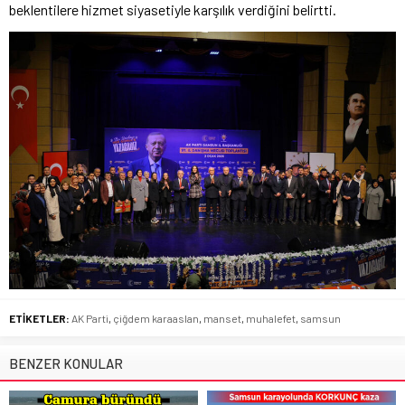
beklentilere hizmet siyasetiyle karşılık verdiğini belirtti.
ETİKETLER:
AK Parti
,
çiğdem karaaslan
,
manset
,
muhalefet
,
samsun
BENZER KONULAR