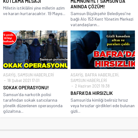
KUTLAMA MESAJI
MEMNUNİYET SAMSUN’DA
ANINDA ÇÖZÜM!
Milletin istiklâlini yine milletin azim
ve kararı kurtaracaktır. 19 Mayıs...
Samsun Büyükşehir Belediyesi'ne
bağlı Alo 153 Kent Yönetim Merkezi
vatandaşların...
ASAYİŞ
,
SAMSUN HABERLERİ
ASAYİŞ
,
BAFRA HABERLERİ
,
18 Şubat 2021 17:01
SAMSUN HABERLERİ
2 Haziran 2021 19:38
SOKAK OPERASYONU!
BAFRA’DA HIRSIZLIK
Samsun'da narkotik polisi
tarafından sokak satıcılarına
Samsun'da kimliği belirsiz hırsız
yönelik düzenlenen operasyonda
veya hırsızlar girdikleri ede bulunan
gözaltına...
gizli...