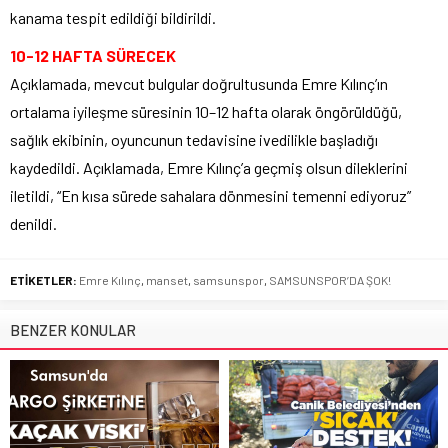
kanama tespit edildiği bildirildi.
10-12 HAFTA SÜRECEK
Açıklamada, mevcut bulgular doğrultusunda Emre Kılınç’ın
ortalama iyileşme süresinin 10–12 hafta olarak öngörüldüğü,
sağlık ekibinin, oyuncunun tedavisine ivedilikle başladığı
kaydedildi. Açıklamada, Emre Kılınç’a geçmiş olsun dileklerini
iletildi, “En kısa sürede sahalara dönmesini temenni ediyoruz”
denildi.
ETİKETLER:
Emre Kılınç
,
manset
,
samsunspor
,
SAMSUNSPOR’DA ŞOK!
BENZER KONULAR