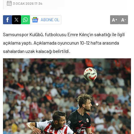
3 OCAK 2026 17:34
A
A
ABONE OL
+
-
Samsunspor Kulübü, futbolcusu Emre Kılınç’ın sakatlığı ile ilgili
açıklama yaptı. Açıklamada oyuncunun 10-12 hafta arasında
sahalardan uzak kalacağı belirtildi.