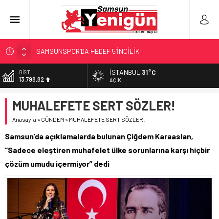
SAMSUNSPOR’DA HEDEF 5’İNCİLİK!
‘BAFRA’YA YATIRIM YAPIN!’
İSTANBUL
31°C
DOLAR
47,5939
İŞTE FINDIK FİYATI!
AÇIK
YÖNETİCİ SEÇERKEN YAPILAN EN BÜYÜK HATALAR
EURO
MUHALEFETE SERT SÖZLER!
54,9646
GERİ SAYIM BAŞLADI
Anasayfa
»
GÜNDEM
»
MUHALEFETE SERT SÖZLER!
ALTIN
6.488,95
Samsun’da açıklamalarda bulunan Çiğdem Karaaslan,
BİST
“Sadece eleştiren muhafelet ülke sorunlarına karşı hiçbir
13.798,82
çözüm umudu içermiyor” dedi