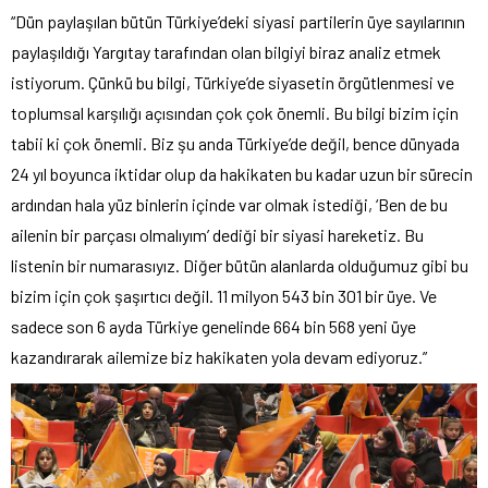
“Dün paylaşılan bütün Türkiye’deki siyasi partilerin üye sayılarının
paylaşıldığı Yargıtay tarafından olan bilgiyi biraz analiz etmek
istiyorum. Çünkü bu bilgi, Türkiye’de siyasetin örgütlenmesi ve
toplumsal karşılığı açısından çok çok önemli. Bu bilgi bizim için
tabii ki çok önemli. Biz şu anda Türkiye’de değil, bence dünyada
24 yıl boyunca iktidar olup da hakikaten bu kadar uzun bir sürecin
ardından hala yüz binlerin içinde var olmak istediği, ‘Ben de bu
ailenin bir parçası olmalıyım’ dediği bir siyasi hareketiz. Bu
listenin bir numarasıyız. Diğer bütün alanlarda olduğumuz gibi bu
bizim için çok şaşırtıcı değil. 11 milyon 543 bin 301 bir üye. Ve
sadece son 6 ayda Türkiye genelinde 664 bin 568 yeni üye
kazandırarak ailemize biz hakikaten yola devam ediyoruz.”