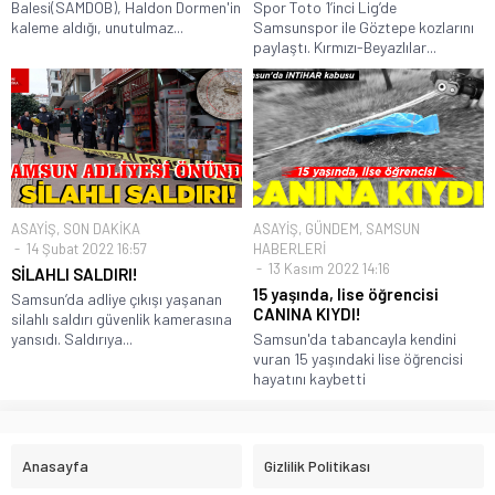
Balesi(SAMDOB), Haldon Dormen'in
Spor Toto 1’inci Lig’de
kaleme aldığı, unutulmaz...
Samsunspor ile Göztepe kozlarını
paylaştı. Kırmızı-Beyazlılar...
ASAYİŞ
,
SON DAKİKA
ASAYİŞ
,
GÜNDEM
,
SAMSUN
14 Şubat 2022 16:57
HABERLERİ
13 Kasım 2022 14:16
SİLAHLI SALDIRI!
15 yaşında, lise öğrencisi
Samsun’da adliye çıkışı yaşanan
CANINA KIYDI!
silahlı saldırı güvenlik kamerasına
yansıdı. Saldırıya...
Samsun'da tabancayla kendini
vuran 15 yaşındaki lise öğrencisi
hayatını kaybetti
Anasayfa
Gizlilik Politikası