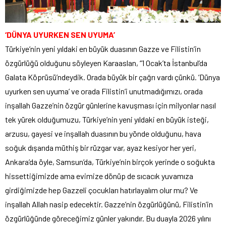
‘DÜNYA UYURKEN SEN UYUMA’
Türkiye’nin yeni yıldaki en büyük duasının Gazze ve Filistin’in
özgürlüğü olduğunu söyleyen Karaaslan, “1 Ocak’ta İstanbul’da
Galata Köprüsü’ndeydik. Orada büyük bir çağrı vardı çünkü. ‘Dünya
uyurken sen uyuma’ ve orada Filistin’i unutmadığımızı, orada
inşallah Gazze’nin özgür günlerine kavuşması için milyonlar nasıl
tek yürek olduğumuzu, Türkiye’nin yeni yıldaki en büyük isteği,
arzusu, gayesi ve inşallah duasının bu yönde olduğunu, hava
soğuk dışarıda müthiş bir rüzgar var, ayaz kesiyor her yeri,
Ankara’da öyle, Samsun’da, Türkiye’nin birçok yerinde o soğukta
hissettiğimizde ama evimize dönüp de sıcacık yuvamıza
girdiğimizde hep Gazzeli çocukları hatırlayalım olur mu? Ve
inşallah Allah nasip edecektir. Gazze’nin özgürlüğünü, Filistin’in
özgürlüğünde göreceğimiz günler yakındır. Bu duayla 2026 yılını