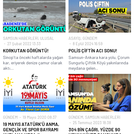
SAMSUN HABERLERİ
,
ULUSAL
ASAYİŞ
,
GÜNDEM
27 Şubat 2022 13:33
8 Eylül 2024 16:59
KORKUTAN GÖRÜNTÜ!
POLİS ÇİFTİN ACI SONU!
Sinop’ta önceki haftalarda yağan
Samsun-Ankara kara yolu, Çorum
kar, eriyerek denize çamur olarak
Sungurlu Çiftlik Köyü yakınlarında
aktı....
meydana gelen...
GÜNDEM
19 Mayıs 2020 08:37
GÜNDEM
,
SAMSUN HABERLERİ
25 Temmuz 2023 18:38
19 MAYIS ATATÜRK’Ü ANMA,
GENÇLİK VE SPOR BAYRAMI
304 BİN ÇAĞRI, YÜZDE 90