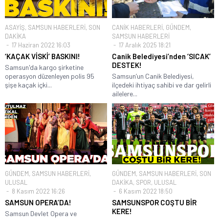
ASAYİŞ
,
SAMSUN HABERLERİ
,
SON
CANİK HABERLERİ
,
GÜNDEM
,
DAKİKA
SAMSUN HABERLERİ
17 Haziran 2022 16:03
17 Aralık 2025 18:21
‘KAÇAK VİSKİ’ BASKINI!
Canik Belediyesi’nden ‘SICAK’
DESTEK!
Samsun'da kargo şirketine
operasyon düzenleyen polis 95
Samsun’un Canik Belediyesi,
şişe kaçak içki...
ilçedeki ihtiyaç sahibi ve dar gelirli
ailelere...
GÜNDEM
,
SAMSUN HABERLERİ
,
GÜNDEM
,
SAMSUN HABERLERİ
,
SON
ULUSAL
DAKİKA
,
SPOR
,
ULUSAL
8 Kasım 2022 16:26
6 Kasım 2022 18:50
SAMSUN OPERA’DA!
SAMSUNSPOR COŞTU BİR
KERE!
Samsun Devlet Opera ve