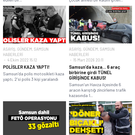
ASAYİŞ
,
GÜNDEM
,
SAMSUN
ASAYİŞ
,
GÜNDEM
,
SAMSUN
HABERLERİ
HABERLERİ
4 Ekim 2022 15:12
15 Mart 2026 20:11
POLİSLER KAZA YAPTI!
Samsun’da kaza… 6 araç
birbirine girdi TÜNEL
Samsun'da polis motosikleti kaza
GİRİŞİNDE KABUS!
yaptı, 2'si polis 3 kişi yaralandı
Samsun'un Havza ilçesinde 6
aracın karıştığı zincirleme trafik
kazasında 1...