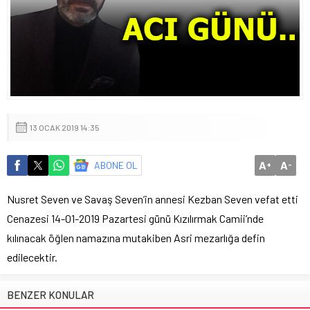
13 OCAK 2019 14:35
A
A
ABONE OL
+
-
Nusret Seven ve Savaş Seven’in annesi Kezban Seven vefat etti
Cenazesi 14-01-2019 Pazartesi günü Kızılırmak Camii’nde
kılınacak öğlen namazına mutakiben Asri mezarlığa defin
edilecektir.
BENZER KONULAR