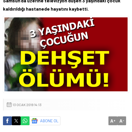
Samsun’da üzerine televizyon düşen 3 yaşındaki çocuk
kaldırıldığı hastanede hayatını kaybetti.
13 OCAK 2019 14:13
A
A
ABONE OL
+
-