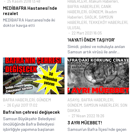
25 Kasım 2018 13:48
HABERLERİ
,
Atakum Haberleri
,
BAFRA HABERLERİ
,
CANİK
MEDİBAFRA Hastanesi’nde
HABERLERİ
,
GÜNDEM
,
İlkadım
rezalet
Haberleri
,
SAĞLIK
,
SAMSUN
MEDİBAFRA Hastanesi’nde iki
HABERLERİ
,
TEKKEKÖY HABERLERİ
,
doktor kavga etti
ULUSAL
22 Mart 2021 16:05
‘HAYATİ ÖNEM TAŞIYOR’
Simidi, pidesi ve nokuluyla anılan
Samsun artık virüsü ile anılır...
BAFRA HABERLERİ
,
GÜNDEM
ASAYİŞ
,
BAFRA HABERLERİ
,
26 Eylül 2017 17:02
GÜNDEM
,
SAMSUN HABERLERİ
,
SON
DAKİKA
Bafra’nın çehresi değişecek
27 Nisan 2022 19:26
Samsun Büyükşehir Belediyesi
3 AYRI MÜEBBET!
öncülüğünde Bafra Belediyesi
işbirliğiyle yapımına başlanan
Samsun’un Bafra İlçesi'nde geçen