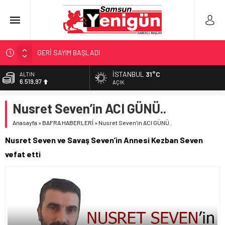
GERİ SAYIM BAŞLADI
SAMSUNSPOR’DA HEDEF 5’İNCİLİK!
İSTANBUL
31°C
ALTIN
6.519,97
‘BAFRA’YA YATIRIM YAPIN!’
AÇIK
İŞTE FINDIK FİYATI!
BİST
Nusret Seven’in ACI GÜNÜ..
13.798,82
YÖNETİCİ SEÇERKEN YAPILAN EN BÜYÜK HATALAR
Anasayfa
»
BAFRA HABERLERİ
»
Nusret Seven’in ACI GÜNÜ..
DOLAR
47,7025
Nusret Seven ve Savaş Seven’in Annesi Kezban Seven
EURO
vefat etti
55,0112