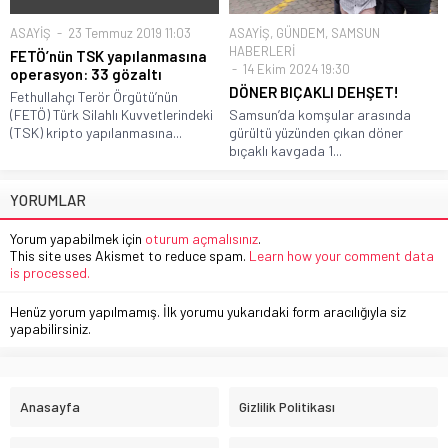
ASAYİŞ
23 Temmuz 2019 11:03
ASAYİŞ
,
GÜNDEM
,
SAMSUN
HABERLERİ
FETÖ’nün TSK yapılanmasına
14 Ekim 2024 19:30
operasyon: 33 gözaltı
DÖNER BIÇAKLI DEHŞET!
Fethullahçı Terör Örgütü’nün
(FETÖ) Türk Silahlı Kuvvetlerindeki
Samsun’da komşular arasında
(TSK) kripto yapılanmasına...
gürültü yüzünden çıkan döner
bıçaklı kavgada 1...
YORUMLAR
Yorum yapabilmek için
oturum açmalısınız
.
This site uses Akismet to reduce spam.
Learn how your comment data
is processed.
Henüz yorum yapılmamış. İlk yorumu yukarıdaki form aracılığıyla siz
yapabilirsiniz.
Anasayfa
Gizlilik Politikası