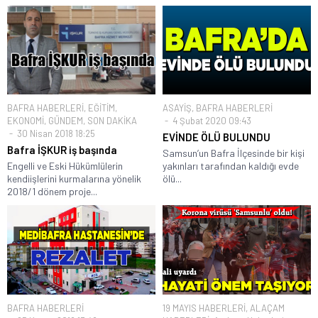
BAFRA HABERLERİ
,
EĞİTİM
,
ASAYİŞ
,
BAFRA HABERLERİ
EKONOMİ
,
GÜNDEM
,
SON DAKİKA
4 Şubat 2020 09:43
30 Nisan 2018 18:25
EVİNDE ÖLÜ BULUNDU
Bafra İŞKUR iş başında
Samsun’un Bafra İlçesinde bir kişi
Engelli ve Eski Hükümlülerin
yakınları tarafından kaldığı evde
kendiişlerini kurmalarına yönelik
ölü...
2018/1 dönem proje...
BAFRA HABERLERİ
19 MAYIS HABERLERİ
,
ALAÇAM