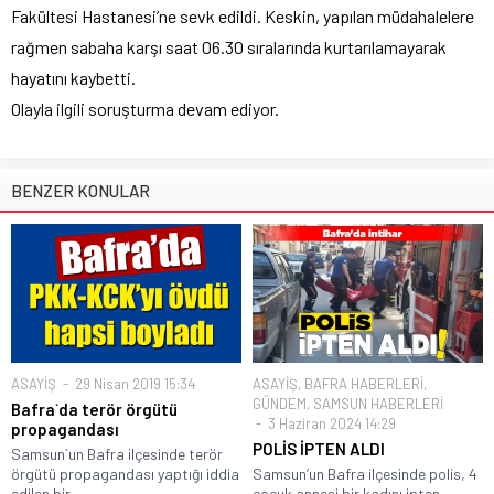
Fakültesi Hastanesi’ne sevk edildi. Keskin, yapılan müdahalelere
rağmen sabaha karşı saat 06.30 sıralarında kurtarılamayarak
hayatını kaybetti.
Olayla ilgili soruşturma devam ediyor.
BENZER KONULAR
ASAYİŞ
29 Nisan 2019 15:34
ASAYİŞ
,
BAFRA HABERLERİ
,
GÜNDEM
,
SAMSUN HABERLERİ
Bafra`da terör örgütü
3 Haziran 2024 14:29
propagandası
POLİS İPTEN ALDI
Samsun`un Bafra ilçesinde terör
örgütü propagandası yaptığı iddia
Samsun’un Bafra ilçesinde polis, 4
edilen bir...
çocuk annesi bir kadını ipten...