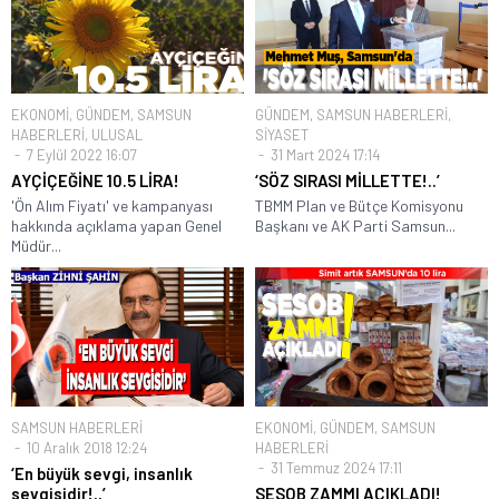
EKONOMİ
,
GÜNDEM
,
SAMSUN
GÜNDEM
,
SAMSUN HABERLERİ
,
HABERLERİ
,
ULUSAL
SİYASET
7 Eylül 2022 16:07
31 Mart 2024 17:14
AYÇİÇEĞİNE 10.5 LİRA!
‘SÖZ SIRASI MİLLETTE!..’
'Ön Alım Fiyatı' ve kampanyası
TBMM Plan ve Bütçe Komisyonu
hakkında açıklama yapan Genel
Başkanı ve AK Parti Samsun...
Müdür...
SAMSUN HABERLERİ
EKONOMİ
,
GÜNDEM
,
SAMSUN
10 Aralık 2018 12:24
HABERLERİ
31 Temmuz 2024 17:11
‘En büyük sevgi, insanlık
sevgisidir!..’
SESOB ZAMMI AÇIKLADI!