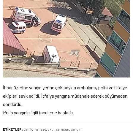
İhbar üzerine yangın yerine çok sayıda ambulans, polis ve itfaiye
ekipleri sevk edildi. İtfaiye yangına müdahale ederek büyümeden
söndürdü.
Polis yangınla ilgili inceleme başlattı.
ETİKETLER:
canik
,
manset
,
okul
,
samsun
,
yangın