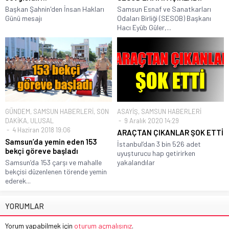
Başkan Şahnin'den İnsan Hakları
Samsun Esnaf ve Sanatkarları
Günü mesajı
Odaları Birliği (SESOB) Başkanı
Hacı Eyüb Güler,...
GÜNDEM
,
SAMSUN HABERLERİ
,
SON
ASAYİŞ
,
SAMSUN HABERLERİ
DAKİKA
,
ULUSAL
9 Aralık 2020 14:29
4 Haziran 2018 19:06
ARAÇTAN ÇIKANLAR ŞOK ETTİ
Samsun’da yemin eden 153
İstanbul’dan 3 bin 526 adet
bekçi göreve başladı
uyuşturucu hap getirirken
Samsun’da 153 çarşı ve mahalle
yakalandılar
bekçisi düzenlenen törende yemin
ederek...
YORUMLAR
Yorum yapabilmek için
oturum açmalısınız
.