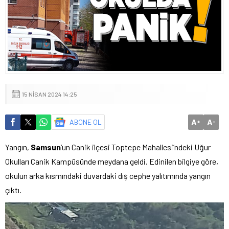
15 NISAN 2024 14:25
A
A
ABONE OL
+
-
Yangın,
Samsun
‘un Canik ilçesi Toptepe Mahallesi’ndeki Uğur
Okulları Canik Kampüsünde meydana geldi. Edinilen bilgiye göre,
okulun arka kısmındaki duvardaki dış cephe yalıtımında yangın
çıktı.