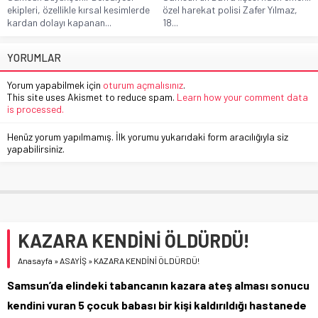
ekipleri, özellikle kırsal kesimlerde
özel harekat polisi Zafer Yılmaz,
kardan dolayı kapanan...
18...
YORUMLAR
Yorum yapabilmek için
oturum açmalısınız
.
This site uses Akismet to reduce spam.
Learn how your comment data
is processed.
Henüz yorum yapılmamış. İlk yorumu yukarıdaki form aracılığıyla siz
yapabilirsiniz.
KAZARA KENDİNİ ÖLDÜRDÜ!
Anasayfa
»
ASAYİŞ
»
KAZARA KENDİNİ ÖLDÜRDÜ!
Samsun’da elindeki tabancanın kazara ateş alması sonucu
kendini vuran 5 çocuk babası bir kişi kaldırıldığı hastanede