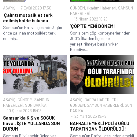
ASAYİŞ
7 Eylül 2020 17:50
GÜNDEM
,
İlkadım Haberleri
,
SAMSUN
HABERLERİ
Çalıntı motosiklet terk
13 Nisan 2022 16:29
edilmiş halde bulundu
‘ÇÖP’TE YENİ DÖNEM!
Samsun'un Bafra ilçesinde 3 gün
önce çalınan motosiklet terk
Son sitem çöp konteynerlerinden
edilmiş...
300’ü İlkadım İlçesi'ne
yerleştirilmeye başlanırken
Belediye...
ASAYİŞ
,
GÜNDEM
,
SAMSUN
ASAYİŞ
,
BAFRA HABERLERİ
,
HABERLERİ
,
SON DAKİKA
GÜNDEM
,
SAMSUN HABERLERİ
,
SON
10 Şubat 2023 15:03
DAKİKA
23 Mart 2023 19:49
Samsun’da KIŞ ve SOĞUK
hava.. İŞTE YOLLARDA SON
BAFRALI EMEKLİ POLİS OĞLU
DURUM!
TARAFINDAN ÖLDÜRÜLDÜ!
Samsun Büyükşehir Belediyesi
Samsun'un Bafra ilçesi'nden emekli