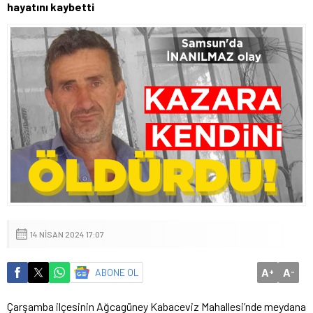
hayatını kaybetti
14 NISAN 2024 17:07
A
A
ABONE OL
+
-
Çarşamba ilçesinin Ağcagüney Kabaceviz Mahallesi’nde meydana