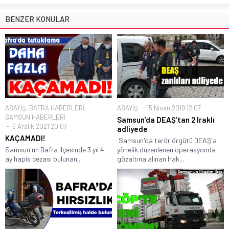
BENZER KONULAR
ASAYİŞ
,
BAFRA HABERLERİ
,
ASAYİŞ
15 Nisan 2019 12:07
SAMSUN HABERLERİ
Samsun’da DEAŞ’tan 2 Iraklı
6 Aralık 2021 20:07
adliyede
KAÇAMADI!
Samsun'da terör örgütü DEAŞ'a
Samsun'un Bafra ilçesinde 3 yıl 4
yönelik düzenlenen operasyonda
ay hapis cezası bulunan...
gözaltına alınan Irak...