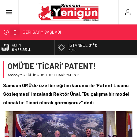
GERİ SAYIM BAŞLADI
SAMSUNSPOR’DA HEDEF 5’İNCİLİK!
İSTANBUL
31°C
BİST
13.798,82
‘BAFRA’YA YATIRIM YAPIN!’
AÇIK
İŞTE FINDIK FİYATI!
DOLAR
OMÜ’DE ‘TİCARİ’ PATENT!
47,5939
YÖNETİCİ SEÇERKEN YAPILAN EN BÜYÜK HATALAR
Anasayfa
»
EĞİTİM
»
OMÜ’DE ‘TİCARİ’ PATENT!
EURO
54,9646
Samsun OMÜ’de özel bir eğitim kurumu ile ‘Patent Lisans
ALTIN
Sözleşmesi’ imzalandı Rektör Ünal, “Bu çalışma bir model
6.488,95
olacaktır. Ticari olarak görmüyoruz” dedi