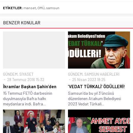
ETİKETLER:
manset
,
OMÜ
,
samsun
BENZER KONULAR
GÜNDEM
,
SİYASET
GÜNDEM
,
SAMSUN HABERLERİ
28 Temmuz 2016 15:32
25 Nisan 2023 18:25
İkramlar Başkan Şahin’den
‘VEDAT TÜRKALİ’ ÖDÜLLERİ!
15 Temmuz FETÖ darbesinin
Samsun'da bu yıl 3'üncüsü
duyulmasıyla Bafra halkı
düzenlenen Atakum Belediyesi
meydanlara indi. Bafra...
2023 Vedat Türkali...