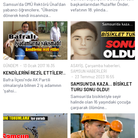
Samsun'da OMÜ Rektörü Ünal'dan
başkanlarından Muzaffer Önder,
yabancı öğrencilere, "Ülkenize
vefatının 18. yılında...
dönerek kendi insanınıza...
GÜNDEM
13 Ocak 2017 16:35
ASAYİŞ
,
Çarşamba haberleri
,
SAMSUN HABERLERİ
KENDİLERİNİ REZİL ETTİLER!..
23 Temmuz 2023 16:55
Bafra İlçesi'nde AK Partili
SAMSUN’DA KAZA… BİSİKLET
olmalarıyla bilinen 2 iş adamının
TURU SONU OLDU!
'şahsi...
Samsun'da bisikletiyle seyir
halinde olan 16 yaşındaki çocuğa
çarparak ölümüne...