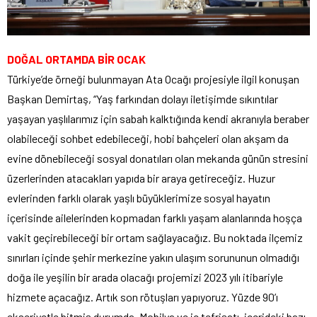
DOĞAL ORTAMDA BİR OCAK
Türkiye’de örneği bulunmayan Ata Ocağı projesiyle ilgil konuşan
Başkan Demirtaş, “Yaş farkından dolayı iletişimde sıkıntılar
yaşayan yaşlılarımız için sabah kalktığında kendi akranıyla beraber
olabileceği sohbet edebileceği, hobi bahçeleri olan akşam da
evine dönebileceği sosyal donatıları olan mekanda günün stresini
üzerlerinden atacakları yapıda bir araya getireceğiz. Huzur
evlerinden farklı olarak yaşlı büyüklerimize sosyal hayatın
içerisinde ailelerinden kopmadan farklı yaşam alanlarında hoşça
vakit geçirebileceği bir ortam sağlayacağız. Bu noktada ilçemiz
sınırları içinde şehir merkezine yakın ulaşım sorununun olmadığı
doğa ile yeşilin bir arada olacağı projemizi 2023 yılı itibariyle
hizmete açacağız. Artık son rötuşları yapıyoruz. Yüzde 90’ı
ekseriyetle bitmiş durumda. Mobilya ve iç tefrişatı, içerideki bazı