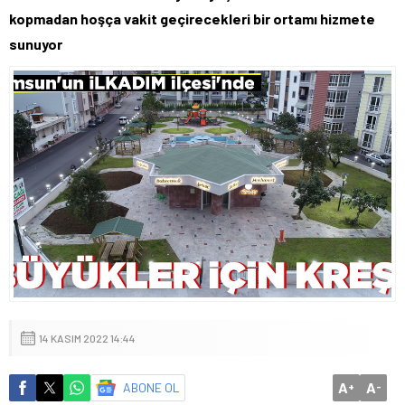
kopmadan hoşça vakit geçirecekleri bir ortamı hizmete
sunuyor
14 KASIM 2022 14:44
A
A
ABONE OL
+
-