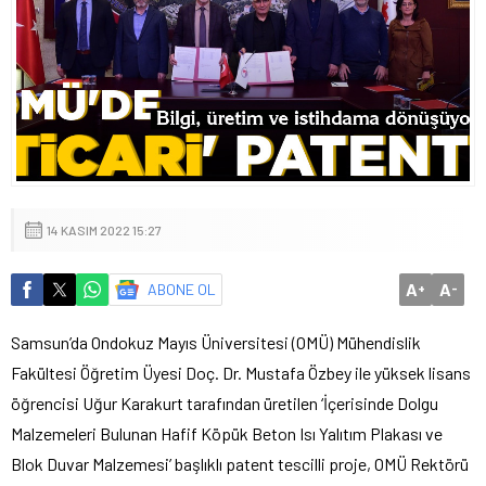
14 KASIM 2022 15:27
A
A
ABONE OL
+
-
Samsun’da Ondokuz Mayıs Üniversitesi (OMÜ) Mühendislik
Fakültesi Öğretim Üyesi Doç. Dr. Mustafa Özbey ile yüksek lisans
öğrencisi Uğur Karakurt tarafından üretilen ‘İçerisinde Dolgu
Malzemeleri Bulunan Hafif Köpük Beton Isı Yalıtım Plakası ve
Blok Duvar Malzemesi’ başlıklı patent tescilli proje, OMÜ Rektörü