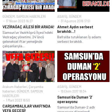
GÜNDEM
,
SAMSUN HABERLERİ
ASAYİŞ
,
GÜNDEM
17 Nisan 2023 16:27
31 Ağustos 2016 17:51
VEZİRAĞAÇ AİLESİ BİR ARADA!
Ahmet Aydın serbest
bırakıldı…!
Samsun'un Vezirköprü İlçesi'ndeki
Vezirağaç yönetimi, 24'üncü
Bafra’da tutuklanan İş adamı
geleneksel iftar yemeğinde
serbest bırakıldı.
çalışanlarıyla...
Atakum Haberleri
,
Çarşamba
ASAYİŞ
,
GÜNDEM
haberleri
,
GÜNDEM
,
SAMSUN
19 Ekim 2017 18:34
HABERLERİ
Samsun’da Duman ‘2’
1 Mart 2023 18:50
operasyonu
CARŞAMBALILAR VAKFI’NDA
Samsun'da Duman-2 adlı
VEFA GECESİ!
operasyon düzenlendi