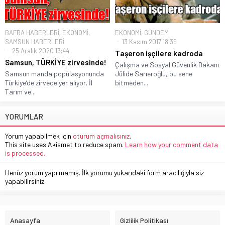
BAFRA HABERLERİ
,
EKONOMİ
,
EKONOMİ
,
GÜNDEM
SAMSUN HABERLERİ
13 Kasım 2017 18:39
25 Aralık 2020 13:44
Taşeron işçilere kadroda
Samsun, TÜRKİYE zirvesinde!
Çalışma ve Sosyal Güvenlik Bakanı
Samsun manda popülasyonunda
Jülide Sarıeroğlu, bu sene
Türkiye’de zirvede yer alıyor. İl
bitmeden...
Tarım ve...
YORUMLAR
Yorum yapabilmek için
oturum açmalısınız
.
This site uses Akismet to reduce spam.
Learn how your comment data
is processed.
Henüz yorum yapılmamış. İlk yorumu yukarıdaki form aracılığıyla siz
yapabilirsiniz.
Anasayfa
Gizlilik Politikası