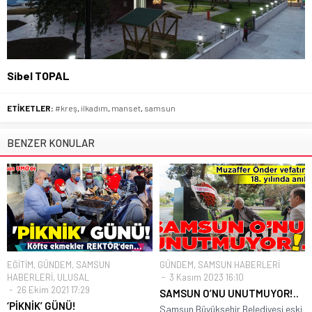
Sibel TOPAL
ETİKETLER:
#kreş
,
ilkadım
,
manset
,
samsun
BENZER KONULAR
EĞİTİM
,
GÜNDEM
,
SAMSUN
GÜNDEM
,
SAMSUN HABERLERİ
HABERLERİ
,
ULUSAL
3 Kasım 2023 16:10
26 Ekim 2021 17:29
SAMSUN O’NU UNUTMUYOR!..
‘PİKNİK’ GÜNÜ!
Samsun Büyükşehir Belediyesi eski