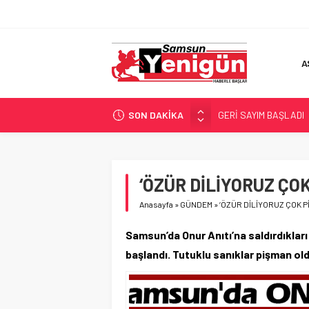
A
SON DAKİKA
GERİ SAYIM BAŞLADI
SAMSUNSPOR’DA HEDE
‘BAFRA’YA YATIRIM YAP
İŞTE FINDIK FİYATI!
‘ÖZÜR DİLİYORUZ ÇOK
YÖNETİCİ SEÇERKEN
Anasayfa
»
GÜNDEM
»
‘ÖZÜR DİLİYORUZ ÇOK Pİ
Samsun’da Onur Anıtı’na saldırdıklar
başlandı. Tutuklu sanıklar pişman old