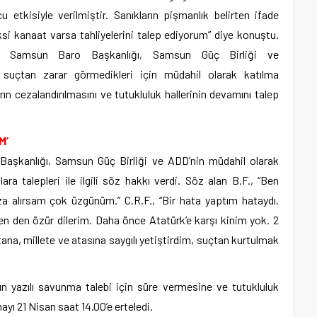
cu etkisiyle verilmiştir. Sanıkların pişmanlık belirten ifade
aksi kanaat varsa tahliyelerini talep ediyorum” diye konuştu.
e Samsun Baro Başkanlığı, Samsun Güç Birliği ve
 suçtan zarar görmedikleri için müdahil olarak katılma
arın cezalandırılmasını ve tutukluluk hallerinin devamını talep
M’
aşkanlığı, Samsun Güç Birliği ve ADD’nin müdahil olarak
ara talepleri ile ilgili söz hakkı verdi. Söz alan B.F., “Ben
a alırsam çok üzgünüm.” C.R.F., “Bir hata yaptım hataydı.
n den özür dilerim. Daha önce Atatürk’e karşı kinim yok. 2
atana, millete ve atasına saygılı yetiştirdim, suçtan kurtulmak
n yazılı savunma talebi için süre vermesine ve tutukluluk
yı 21 Nisan saat 14.00’e erteledi.