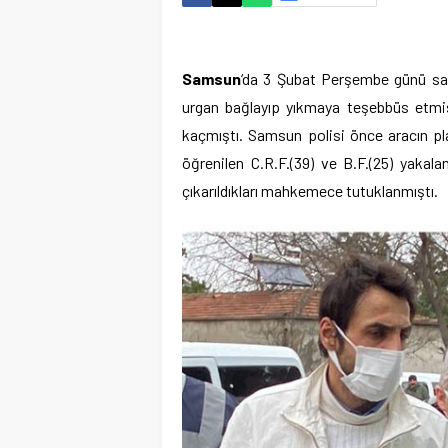
Samsun
‘da 3 Şubat Perşembe günü sab
urgan bağlayıp yıkmaya teşebbüs etmiş
kaçmıştı. Samsun polisi önce aracın pla
öğrenilen C.R.F.(39) ve B.F.(25) yakala
çıkarıldıkları mahkemece tutuklanmıştı.