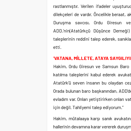
rastlanmıştır. Verilen ifadeler uyuşturu
dilekçeleri de vardır. Öncelikle beraat, 
Duruşma savcısı, Ordu Giresun v
ADD.’nin(Atatürkçü Düşünce Derneği)
taleplerinin reddini talep ederek, sanıkl
etti.
‘VATANA, MİLLETE, ATAYA SAYGILIYI
Hakim, Ordu Giresun ve Samsun Baro B
katılma taleplerini kabul ederek avukatl
Atatürk’ü seven insanın bu olaydan cez
Orada bulunan baro başkanından, ADD’de
evladım var. Onları yetiştirirken onları v
için değil. Tahliyemi talep ediyorum.”
Hakim, mütalaaya karşı sanık avukatını
hallerinin devamına karar vererek duruşma