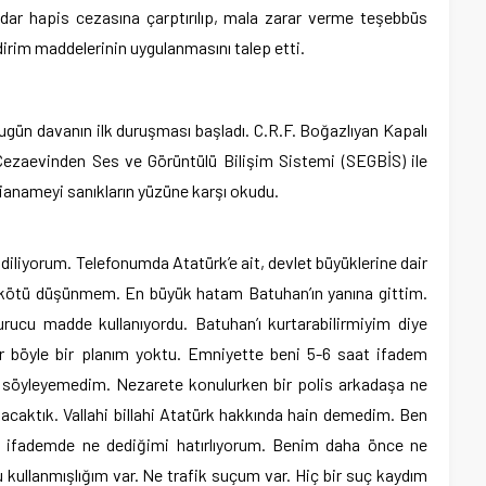
adar hapis cezasına çarptırılıp, mala zarar verme teşebbüs
ndirim maddelerinin uygulanmasını talep etti.
ün davanın ilk duruşması başladı. C.R.F. Boğazlıyan Kapalı
Cezaevinden Ses ve Görüntülü Bilişim Sistemi (SEGBİS) ile
anameyi sanıkların yüzüne karşı okudu.
diliyorum. Telefonumda Atatürk’e ait, devlet büyüklerine dair
a kötü düşünmem. En büyük hatam Batuhan’ın yanına gittim.
urucu madde kullanıyordu. Batuhan’ı kurtarabilirmiyim diye
 böyle bir planım yoktu. Emniyette beni 5-6 saat ifadem
i söyleyemedim. Nezarete konulurken bir polis arkadaşa ne
acaktık. Vallahi billahi Atatürk hakkında hain demedim. Ben
a ifademde ne dediğimi hatırlıyorum. Benim daha önce ne
kullanmışlığım var. Ne trafik suçum var. Hiç bir suç kaydım