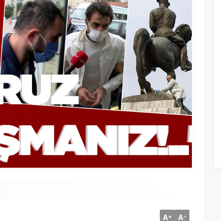
A
A
+
-