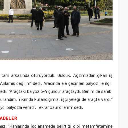
ın tam arkasında oturuyorduk. Güldük. Ağzımızdan çıkan iş
Anlamış değilim” dedi. Aracında ele geçirilen balyoz ile ilgili
ledi: “Araçtaki balyoz 3-4 gündür araçtaydı. Benim de sahibi
landım. Yıkımda kullandığımız, işçi yeleği de araçta vardı.”
ydi balyozla verirdi. Tekrar özür dilerim” dedi.
FADELER
maz, “Kanlarında iddianamede belirtiği gibi metamfetamine