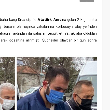
aha karşı lüks cip ile
Atatürk Anıt
ı’na gelen 2 kişi, anıta
, başarılı olamayınca yakalanma korkusuyla olay yerinden
kasını, ardından da şahısları tespit etmiş, akraba oldukları
narak gözaltına alınmıştı. Şüpheliler olaydan bir gün sonra