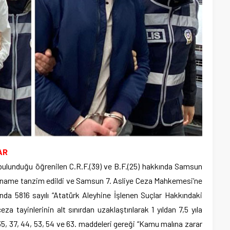
AR
 bulunduğu öğrenilen C.R.F.(39) ve B.F.(25) hakkında Samsun
ianame tanzim edildi ve Samsun 7. Asliye Ceza Mahkemesi’ne
ında 5816 sayılı “Atatürk Aleyhine İşlenen Suçlar Hakkındaki
a tayinlerinin alt sınırdan uzaklaştırılarak 1 yıldan 7,5 yıla
5, 37, 44, 53, 54 ve 63. maddeleri gereği “Kamu malına zarar