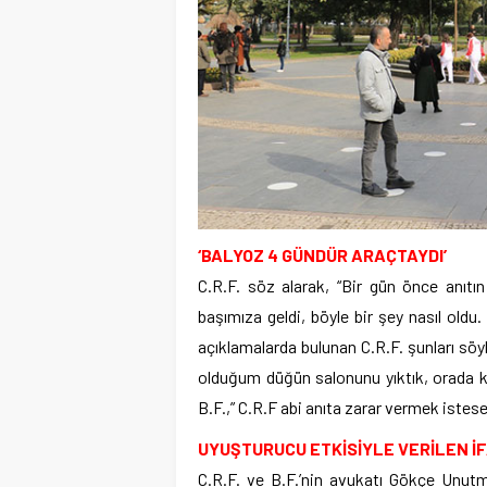
‘BALYOZ 4 GÜNDÜR ARAÇTAYDI’
C.R.F. söz alarak, “Bir gün önce anıt
başımıza geldi, böyle bir şey nasıl oldu. 
açıklamalarda bulunan C.R.F. şunları söy
olduğum düğün salonunu yıktık, orada kul
B.F.,” C.R.F abi anıta zarar vermek istese
UYUŞTURUCU ETKİSİYLE VERİLEN İ
C.R.F. ve B.F.’nin avukatı Gökçe Unut