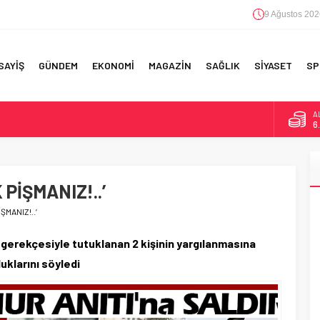
9 Ağustos 202
SAYİŞ
GÜNDEM
EKONOMİ
MAGAZİN
SAĞLIK
SİYASET
SP
A
6
F 5’İNCİLİK!
B
1
IN!’
 PİŞMANIZ!..’
D
47
 YAPILAN EN BÜYÜK HATALAR
ŞMANIZ!..’
E
5
ı gerekçesiyle tutuklanan 2 kişinin yargılanmasına
uklarını söyledi