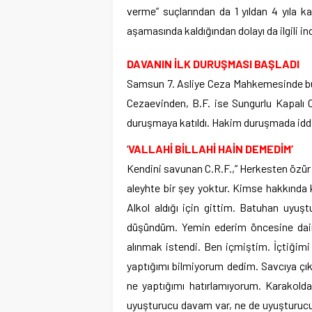
verme” suçlarından da 1 yıldan 4 yıla k
aşamasında kaldığından dolayı da ilgili i
DAVANIN İLK DURUŞMASI BAŞLADI
Samsun 7. Asliye Ceza Mahkemesinde bug
Cezaevinden, B.F. ise Sungurlu Kapalı 
duruşmaya katıldı. Hakim duruşmada iddi
‘
VALLAHİ BİLLAHİ HAİN DEMEDİM’
Kendini savunan C.R.F.,” Herkesten özür 
aleyhte bir şey yoktur. Kimse hakkınd
Alkol aldığı için gittim. Batuhan uyuşt
düşündüm. Yemin ederim öncesine dair
alınmak istendi. Ben içmiştim. İçtiğim
yaptığımı bilmiyorum dedim. Savcıya çık
ne yaptığımı hatırlamıyorum. Karakold
uyuşturucu davam var, ne de uyuşturucu 