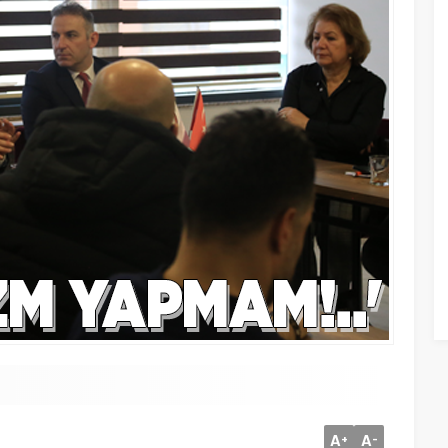
A
A
+
-