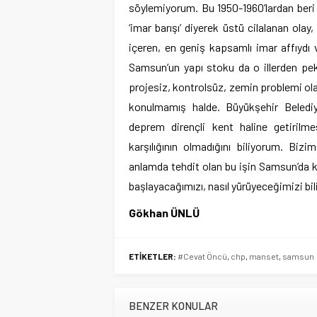
söylemiyorum. Bu 1950-1960’lardan beri y
‘imar barışı’ diyerek üstü cilalanan olay
içeren, en geniş kapsamlı imar affıydı
Samsun’un yapı stoku da o illerden pek 
projesiz, kontrolsüz, zemin problemi ola
konulmamış halde. Büyükşehir Belediy
deprem dirençli kent haline getiril
karşılığının olmadığını biliyorum. Bi
anlamda tehdit olan bu işin Samsun’da k
başlayacağımızı, nasıl yürüyeceğimizi bil
Gökhan ÜNLÜ
ETİKETLER:
#Cevat Öncü
,
chp
,
manset
,
samsun
BENZER KONULAR