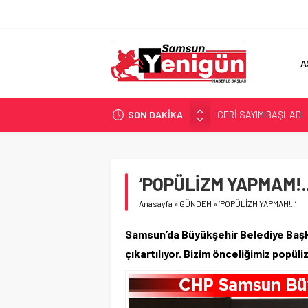
A
SON DAKİKA
GERİ SAYIM BAŞLADI
SAMSUNSPOR’DA HEDE
‘BAFRA’YA YATIRIM YAP
İŞTE FINDIK FİYATI!
‘POPÜLİZM YAPMAM!..
YÖNETİCİ SEÇERKEN
Anasayfa
»
GÜNDEM
»
‘POPÜLİZM YAPMAM!..’
Samsun’da Büyükşehir Belediye Başkan
çıkartılıyor. Bizim önceliğimiz popü