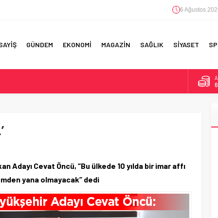
6 Ağustos 202
SAYİŞ
GÜNDEM
EKONOMİ
MAGAZİN
SAĞLIK
SİYASET
SP
A
6
F 5’İNCİLİK!
B
1
IN!’
’
D
4
 YAPILAN EN BÜYÜK HATALAR
E
5
 Adayı Cevat Öncü, “Bu ülkede 10 yılda bir imar affı
lizmden yana olmayacak” dedi