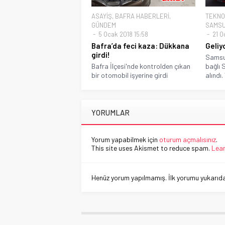
ASAYİŞ
,
BAFRA HABERLERİ
,
TEKNO
GÜNDEM
SAMSU
5 Ocak 2018 15:58
21 O
Bafra’da feci kaza: Dükkana
Geliy
girdi!
Samsun
Bafra İlçesi'nde kontrolden çıkan
bağlı 
bir otomobil işyerine girdi
alındı
YORUMLAR
Yorum yapabilmek için
oturum açmalısınız
.
This site uses Akismet to reduce spam.
Lear
Henüz yorum yapılmamış. İlk yorumu yukarıdaki