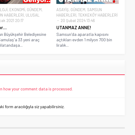
LOJİ
,
EKONOMİ
,
GÜNDEM
,
ASAYİŞ
,
GÜNDEM
,
SAMSUN
N HABERLERİ
,
ULUSAL
HABERLERİ
,
TEKKEKÖY HABERLERİ
cak 2021 20:17
20 Şubat 2024 13:46
or…
UTANMAZ ANNE!
 Büyükşehir Belediyesine
Samsun'da aparatla kapısını
Samulaş'a 33 yeni araç
açtıkları evden 1 milyon 700 bin
. Vatandaşa...
liralık...
n how your comment data is processed.
 form aracılığıyla siz yapabilirsiniz.