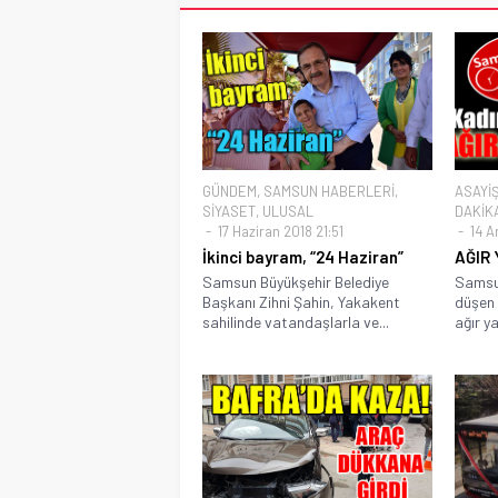
GÜNDEM
,
SAMSUN HABERLERİ
,
ASAYİ
SİYASET
,
ULUSAL
DAKİK
17 Haziran 2018 21:51
14 Ar
İkinci bayram, “24 Haziran”
AĞIR 
Samsun Büyükşehir Belediye
Samsu
Başkanı Zihni Şahin, Yakakent
düşen 
sahilinde vatandaşlarla ve...
ağır y