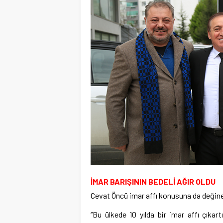
İMAR BARIŞININ BEDELİ AĞIR OLDU
Cevat Öncü imar affı konusuna da değin
“Bu ülkede 10 yılda bir imar affı çıkar