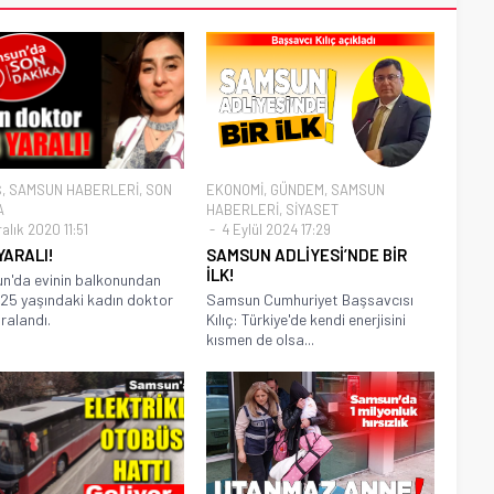
Ş
,
SAMSUN HABERLERİ
,
SON
EKONOMİ
,
GÜNDEM
,
SAMSUN
A
HABERLERİ
,
SİYASET
alık 2020 11:51
4 Eylül 2024 17:29
YARALI!
SAMSUN ADLİYESİ’NDE BİR
İLK!
n'da evinin balkonundan
25 yaşındaki kadın doktor
Samsun Cumhuriyet Başsavcısı
aralandı.
Kılıç: Türkiye'de kendi enerjisini
kısmen de olsa...