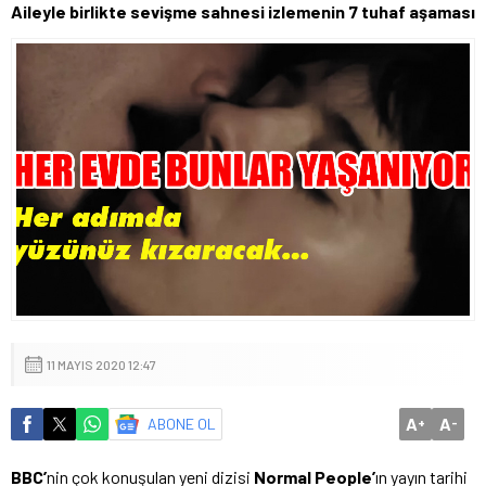
Aileyle birlikte sevişme sahnesi izlemenin 7 tuhaf aşaması
11 MAYIS 2020 12:47
A
A
ABONE OL
+
-
BBC’
nin çok konuşulan yeni dizisi
Normal People’
ın yayın tarihi