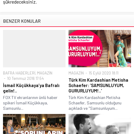
şükredeceksiniz.
BENZER KONULAR
BAFRA HABERLERİ
,
MAGAZİN
MAGAZİN
15 Eylül 2020 18:11
10 Temmuz 2016 17:54
Türk Kim Kardashian Metisha
İsmail Küçükkaya’ya Bafralı
Schaefer: ‘SAMSUNLUYUM,
gelin!..
GURURLUYUM!..’
FOX TV ekranlarının ünlü haber
Türk Kim Kardashian Metisha
spikeri İsmail Küçükkaya,
Schaefer, Samsunlu olduğunu
Samsunlu...
açıkladı ve "Samsunluyum...