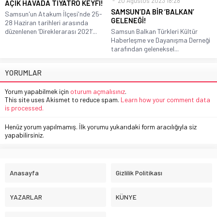
20 Ağustos 2023 18:28
AÇIK HAVADA TİYATRO KEYFİ!
SAMSUN’DA BİR ‘BALKAN’
Samsun'un Atakum İlçesi'nde 25-
GELENEĞİ!
28 Haziran tarihleri arasında
düzenlenen ‘Direklerarası 2021’...
Samsun Balkan Türkleri Kültür
Haberleşme ve Dayanışma Derneği
tarafından geleneksel...
YORUMLAR
Yorum yapabilmek için
oturum açmalısınız
.
This site uses Akismet to reduce spam.
Learn how your comment data
is processed.
Henüz yorum yapılmamış. İlk yorumu yukarıdaki form aracılığıyla siz
yapabilirsiniz.
Anasayfa
Gizlilik Politikası
YAZARLAR
KÜNYE