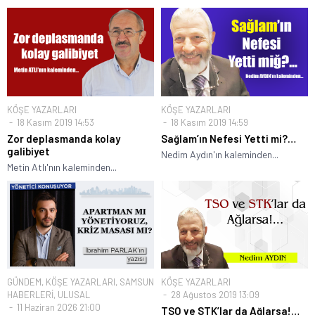
KÖŞE YAZARLARI
KÖŞE YAZARLARI
18 Kasım 2019 14:53
18 Kasım 2019 14:59
Zor deplasmanda kolay
Sağlam’ın Nefesi Yetti mi?…
galibiyet
Nedim Aydın'ın kaleminden...
Metin Atlı'nın kaleminden...
GÜNDEM
,
KÖŞE YAZARLARI
,
SAMSUN
KÖŞE YAZARLARI
HABERLERİ
,
ULUSAL
28 Ağustos 2019 13:09
11 Haziran 2026 21:00
TSO ve STK’lar da Ağlarsa!…