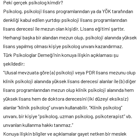
Peki gerçek psikolog kimdir?
Psikolog, psikoloji lisans programlarından ya da YÖK tarafından
denkliği kabul edilen yurtdışı psikoloji lisans programlarından
lisans derecesi ile mezun olan kişidir. Lisans eğitimi şarttır.
Herhangi başka bir alandan mezun olup, psikoloji alanında yüksek
lisans yapılmış olması kişiye psikolog unvanı kazandırmaz.
Türk Psikologlar Derneği’nin konuya ilişkin açıklaması şu
şekildedir;
“Ulusal mevzuata göre (a) psikoloji veya PDR lisans mezunu olup
klinik psikoloji alanında yüksek lisans derecesi alanlar ile (b) diğer
lisans programlarından mezun olup klinik psikoloji alanında hem
yüksek lisans hem de doktora derecesini (iki düzeyi eksiksiz)
alanlar “klinik psikolog” unvanı kullanabilir. “Klinik psikolog”
unvanı, bir kişiye “psikolog, uzman psikolog, psikoterapist” vb.
unvanları kullanma hakkı tanımaz.”
Konuya ilişkin bilgiler ve açıklamalar gayet netken bir meslek