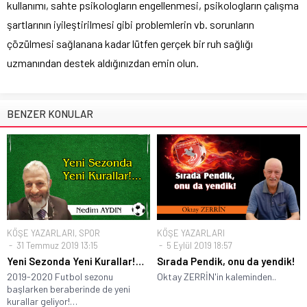
kullanımı, sahte psikologların engellenmesi, psikologların çalışma
şartlarının iyileştirilmesi gibi problemlerin vb. sorunların
çözülmesi sağlanana kadar lütfen gerçek bir ruh sağlığı
uzmanından destek aldığınızdan emin olun.
BENZER KONULAR
KÖŞE YAZARLARI
,
SPOR
KÖŞE YAZARLARI
31 Temmuz 2019 13:15
5 Eylül 2019 18:57
Yeni Sezonda Yeni Kurallar!…
Sırada Pendik, onu da yendik!
2019-2020 Futbol sezonu
Oktay ZERRİN'in kaleminden..
başlarken beraberinde de yeni
kurallar geliyor!…