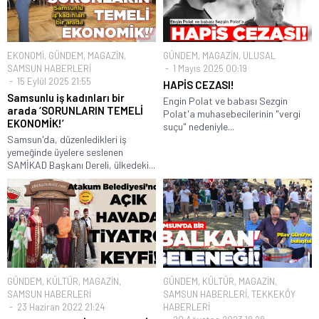
EKONOMİ
,
GÜNDEM
,
MAGAZİN
,
GÜNDEM
,
MAGAZİN
,
ULUSAL
SAMSUN HABERLERİ
1 Mayıs 2025 00:19
15 Eylül 2025 21:55
HAPİS CEZASI!
Samsunlu iş kadınları bir
Engin Polat ve babası Sezgin
arada ‘SORUNLARIN TEMELİ
Polat'a muhasebecilerinin "vergi
EKONOMİK!’
suçu" nedeniyle...
Samsun'da, düzenledikleri iş
yemeğinde üyelere seslenen
SAMİKAD Başkanı Dereli, ülkedeki...
GÜNDEM
,
KÜLTÜR
,
MAGAZİN
,
GÜNDEM
,
KÜLTÜR
,
MAGAZİN
,
SAMSUN HABERLERİ
SAMSUN HABERLERİ
,
TEKKEKÖY
23 Haziran 2022 21:24
HABERLERİ