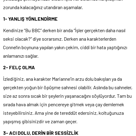
zorunda kalacağınız utandıran aşamalar.
1- YANLIŞ YÖNLENDİRME
Kendinize “Bu BBC” derken bir anda “İşler gerçekten daha nasıl
seksi olacak?” diye sorarsınız. Derken ana karakterlerden
Connel’ın boynuna yapılan yakın çekim, ciddi bir hata yaptığınızı
anlamanızı sağlar.
2- FELÇ OLMA
İzlediğiniz, ana karakter Marianne’in arzu dolu bakışları ya da
gerçekten yoğun bir öpüşme sahnesi olabilir. Aslında bu sahneler,
size az sonra sıcak bir şeylerin yaşanacağını söylüyordur. Tam bu
sırada hava almak için pencereye gitmek veya çay demlemek
isteyebilirsiniz. Ama yine de tereddüt edersiniz, koltuğunuza
yapışmış gibisinizdir ve zaman geçer.
3- ACI DOLU, DERİN BİR SESSİZLİK