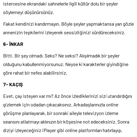
istercesine ekrandaki sahnelerle ilgili kültür dolu bir şeyler
söylemeyi düşünürsünüz.
Fakat kendinizi kandırmayın. Böyle şeyler yapmaktansa yan gözle
annenizin tepkilerini izleyerek sessizliğinizi sürdüreceksiniz.
6- İNKAR
Bitti. Bir şey olmadı. Seks? Ne seksi? Alışılmadık bir şeyler
olduğunu kabullenmiyorsunuz. Neyse ki karakterler giyindiğine
göre rahat bir nefes alabilirsiniz.
7- KAÇIŞ
Evet, çay isteyen var mı? Az önce izlediklerinizi sizi utandırdığını
gizlemek için odadan çıkacaksınız. Arkadaşlarınızla online
görüşme planlayarak, bir sonraki aileyle televizyon izleme
seansını atlatmayı aklınızın bir köşesine not edeceksiniz. Sonra
diziyi izleyeceğiniz iPlayer gibi online platformları hatırlayıp,