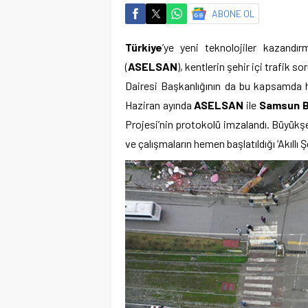
ABONE OL
Türkiye
’ye yeni teknolojiler kazandır
(
ASELSAN
), kentlerin şehir içi trafik s
Dairesi Başkanlığının da bu kapsamda ha
Haziran ayında
ASELSAN
ile
Samsun B
Projesi’nin protokolü imzalandı. Büyükş
ve çalışmaların hemen başlatıldığı ‘Akıllı