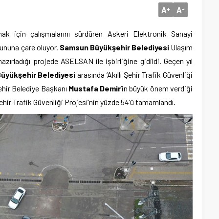
A
A
+
-
mak için çalışmalarını sürdüren Askeri Elektronik Sanayi
orununa çare oluyor.
Samsun Büyükşehir Belediyesi
Ulaşım
zırladığı projede ASELSAN ile işbirliğine gidildi. Geçen yıl
üyükşehir Belediyesi
arasında ‘Akıllı Şehir Trafik Güvenliği
ehir Belediye Başkanı
Mustafa Demir
’in büyük önem verdiği
 Şehir Trafik Güvenliği Projesi’nin yüzde 54’ü tamamlandı.