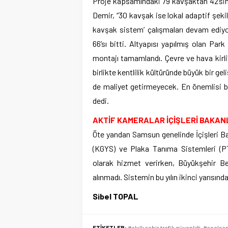
Proje kapsamındaki 79 kavşaktan 42’sin
Demir, “30 kavşak ise lokal adaptif şekil
kavşak sistem’ çalışmaları devam ediyor
66’sı bitti. Altyapısı yapılmış olan Par
montajı tamamlandı. Çevre ve hava kirlil
birlikte kentlilik kültüründe büyük bir 
de maliyet getirmeyecek. En önemlisi 
dedi.
AKTİF KAMERALAR İÇİŞLERİ BAKANL
Öte yandan Samsun genelinde İçişleri Ba
(KGYS) ve Plaka Tanıma Sistemleri (PT
olarak hizmet verirken, Büyükşehir Be
alınmadı. Sistemin bu yılın ikinci yarısın
Sibel TOPAL
ETİKETLER:
#akıllı şehir trafik güvenliği
,
#aselsa