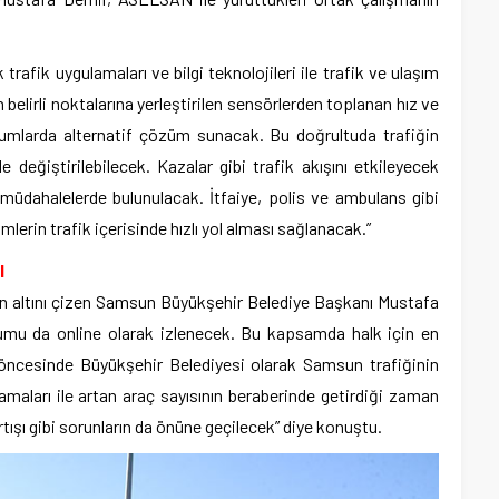
 trafik uygulamaları ve bilgi teknolojileri ile trafik ve ulaşım
elirli noktalarına yerleştirilen sensörlerden toplanan hız ve
durumlarda alternatif çözüm sunacak. Bu doğrultuda trafiğin
 değiştirilebilecek. Kazalar gibi trafik akışını etkileyecek
n müdahalelerde bulunulacak. İtfaiye, polis ve ambulans gibi
lerin trafik içerisinde hızlı yol alması sağlanacak.”
I
ün altını çizen Samsun Büyükşehir Belediye Başkanı Mustafa
rumu da online olarak izlenecek. Bu kapsamda halk için en
 öncesinde Büyükşehir Belediyesi olarak Samsun trafiğinin
lamaları ile artan araç sayısının beraberinde getirdiği zaman
rtışı gibi sorunların da önüne geçilecek” diye konuştu.