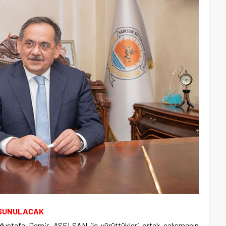
 SUNULACAK
ustafa Demir, ASELSAN ile yürüttükleri ortak çalışmanın