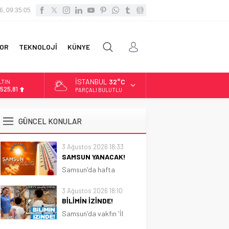
6, 09:35:06
OR
TEKNOLOJİ
KÜNYE
İSTANBUL
32°C
LTIN
.525,81
PARÇALI BULUTLU
İST
3.703,13
GÜNCEL KONULAR
OLAR
7,5932
3 Ağustos 2026 18:33
SAMSUN YANACAK!
URO
5,0919
Samsun'da hafta
boyunca güneşli ve sıcak
hava etkili olacak.
3 Ağustos 2026 18:10
Sıcaklık 31 dereceye
BİLİMİN İZİNDE!
kadar çıkacak
Samsun'da vakfın 'İl
Koordinatörlüğü'nce