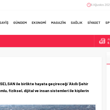
6 Ağustos 202
SAYİŞ
GÜNDEM
EKONOMİ
MAGAZİN
SAĞLIK
SİYASET
SP
A
6
B
1
RI!
D
4
E
5
ELSAN ile birlikte hayata geçireceği ‘Akıllı Şehir
lu, fiziksel, dijital ve insan sistemleri ile kişilerin