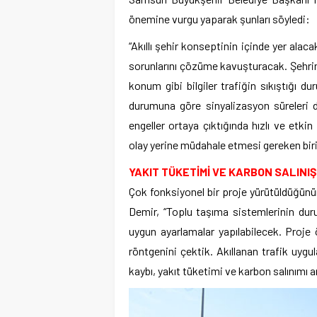
önemine vurgu yaparak şunları söyledi:
“Akıllı şehir konseptinin içinde yer alacak
sorunlarını çözüme kavuşturacak. Şehrin b
konum gibi bilgiler trafiğin sıkıştığı 
durumuna göre sinyalizasyon süreleri de
engeller ortaya çıktığında hızlı ve etki
olay yerine müdahale etmesi gereken birim
YAKIT TÜKETİMİ VE KARBON SALINIŞ
Çok fonksiyonel bir proje yürütüldüğün
Demir, “Toplu taşıma sistemlerinin du
uygun ayarlamalar yapılabilecek. Proje
röntgenini çektik. Akıllanan trafik uygu
kaybı, yakıt tüketimi ve karbon salınımı a