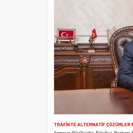
TRAFİKTE ALTERNATİF ÇÖZÜMLER
Samsun Büyükşehir Belediye Başkanı M