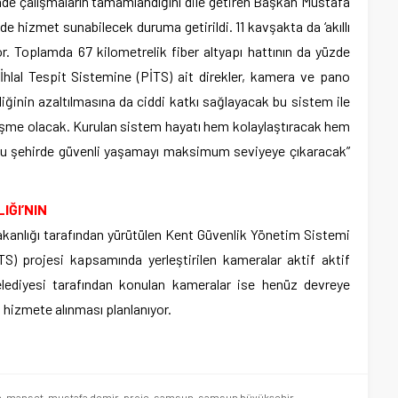
de çalışmaların tamamlandığını dile getiren Başkan Mustafa
de hizmet sunabilecek duruma getirildi. 11 kavşakta da ‘akıllı
. Toplamda 67 kilometrelik fiber altyapı hattının da yüzde
k İhlal Tespit Sistemine (PİTS) ait direkler, kamera ve pano
iğinin azaltılmasına da ciddi katkı sağlayacak bu sistem ile
gelişme olacak. Kurulan sistem hayatı hem kolaylaştıracak hem
bu şehirde güvenli yaşamayı maksimum seviyeye çıkaracak”
IĞI’NIN
kanlığı tarafından yürütülen Kent Güvenlik Yönetim Sistemi
S) projesi kapsamında yerleştirilen kameralar aktif aktif
lediyesi tarafından konulan kameralar ise henüz devreye
da hizmete alınması planlanıyor.
n
,
manset
,
mustafa demir
,
proje
,
samsun
,
samsun büyükşehir