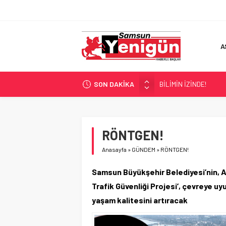
A
SON DAKİKA
BİLİMİN İZİNDE!
TIR’A ‘ZEHİR’ BASKINI!
FECİ SON!
UÇURUMDA CAN PAZA
RÖNTGEN!
SAMSUN YANACAK!
Anasayfa
»
GÜNDEM
»
RÖNTGEN!
Samsun Büyükşehir Belediyesi’nin, AS
Trafik Güvenliği Projesi’, çevreye uyum
yaşam kalitesini artıracak