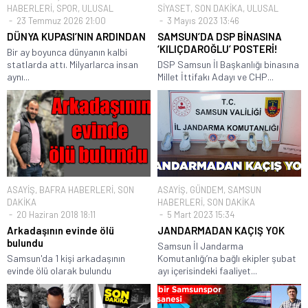
HABERLERİ
,
SPOR
,
ULUSAL
SİYASET
,
SON DAKİKA
,
ULUSAL
23 Temmuz 2026 21:00
3 Mayıs 2023 13:46
DÜNYA KUPASI’NIN ARDINDAN
SAMSUN’DA DSP BİNASINA
‘KILIÇDAROĞLU’ POSTERİ!
Bir ay boyunca dünyanın kalbi
statlarda attı. Milyarlarca insan
DSP Samsun İl Başkanlığı binasına
aynı...
Millet İttifakı Adayı ve CHP...
ASAYİŞ
,
BAFRA HABERLERİ
,
SON
ASAYİŞ
,
GÜNDEM
,
SAMSUN
DAKİKA
HABERLERİ
,
SON DAKİKA
20 Haziran 2018 18:11
5 Mart 2023 15:34
Arkadaşının evinde ölü
JANDARMADAN KAÇIŞ YOK
bulundu
Samsun İl Jandarma
Samsun'da 1 kişi arkadaşının
Komutanlığı’na bağlı ekipler şubat
evinde ölü olarak bulundu
ayı içerisindeki faaliyet...