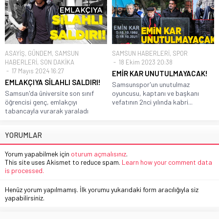
ASAYİŞ
,
GÜNDEM
,
SAMSUN
SAMSUN HABERLERİ
,
SPOR
HABERLERİ
,
SON DAKİKA
18 Ekim 2023 20:38
17 Mayıs 2024 16:27
EMİR KAR UNUTULMAYACAK!
EMLAKÇIYA SİLAHLI SALDIRI!
Samsunspor'un unutulmaz
Samsun'da üniversite son sınıf
oyuncusu, kaptanı ve başkanı
öğrencisi genç, emlakçıyı
vefatının 2nci yılında kabri...
tabancayla vurarak yaraladı
YORUMLAR
Yorum yapabilmek için
oturum açmalısınız
.
This site uses Akismet to reduce spam.
Learn how your comment data
is processed.
Henüz yorum yapılmamış. İlk yorumu yukarıdaki form aracılığıyla siz
yapabilirsiniz.