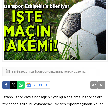
18 EKIM 2020 14:28 | SON GÜNCELLENME: 19 EKIM 2020 11:21
A
A
ABONE OL
+
-
İstanbulspor karşısında ağır bir yenilgi alan Samsunspor’da artık
tek hedef, salı günü oynanacak Eskişehirspor maçından 3 puan