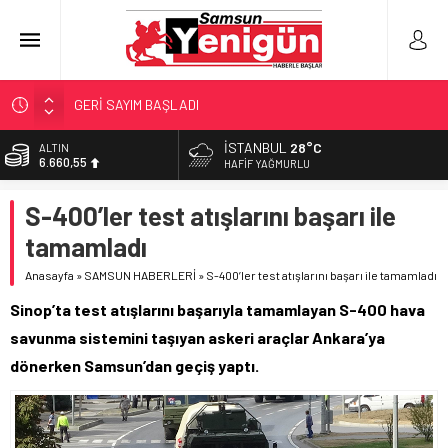
GERİ SAYIM BAŞLADI
SAMSUNSPOR’DA HEDEF 5’İNCİLİK!
İSTANBUL
28°C
ALTIN
6.660,55
‘BAFRA’YA YATIRIM YAPIN!’
HAFIF YAĞMURLU
İŞTE FINDIK FİYATI!
BİST
S-400’ler test atışlarını başarı ile
13.779,39
YÖNETİCİ SEÇERKEN YAPILAN EN BÜYÜK HATALAR
tamamladı
DOLAR
47,7111
Anasayfa
»
SAMSUN HABERLERİ
»
S-400’ler test atışlarını başarı ile tamamladı
EURO
Sinop’ta test atışlarını başarıyla tamamlayan S-400 hava
55,1881
savunma sistemini taşıyan askeri araçlar Ankara’ya
dönerken Samsun’dan geçiş yaptı.