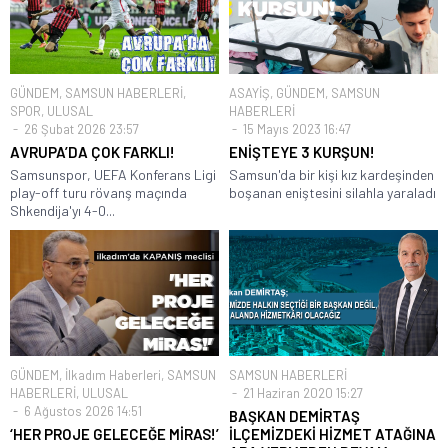
GÜNDEM
,
SAMSUN HABERLERİ
,
ASAYİŞ
,
GÜNDEM
,
SAMSUN
SPOR
,
ULUSAL
HABERLERİ
26 Şubat 2026 23:57
15 Mayıs 2023 16:47
AVRUPA’DA ÇOK FARKLI!
ENİŞTEYE 3 KURŞUN!
Samsunspor, UEFA Konferans Ligi
Samsun'da bir kişi kız kardeşinden
play-off turu rövanş maçında
boşanan eniştesini silahla yaraladı
Shkendija'yı 4-0...
GÜNDEM
,
İlkadım Haberleri
,
SAMSUN
SAMSUN HABERLERİ
HABERLERİ
,
ULUSAL
21 Haziran 2020 15:27
6 Ağustos 2026 14:51
BAŞKAN DEMİRTAŞ
‘HER PROJE GELECEĞE MİRAS!’
İLÇEMİZDEKİ HİZMET ATAĞINA