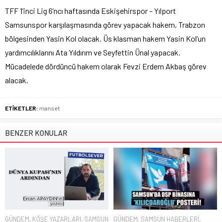
TFF 1’inci Lig 6’ncı haftasında Eskişehirspor – Yılport
Samsunspor karşılaşmasında görev yapacak hakem, Trabzon
bölgesinden Yasin Kol olacak. Üs klasman hakem Yasin Kol’un
yardımcılıklarını Ata Yıldırım ve Seyfettin Ünal yapacak.
Mücadelede dördüncü hakem olarak Fevzi Erdem Akbaş görev
alacak.
ETİKETLER:
manset
BENZER KONULAR
GÜNDEM
,
KÖŞE YAZARLARI
,
SAMSUN
GÜNDEM
,
SAMSUN HABERLERİ
,