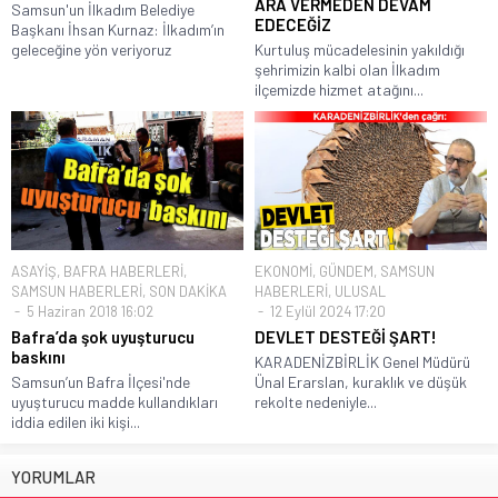
ARA VERMEDEN DEVAM
Samsun'un İlkadım Belediye
EDECEĞİZ
Başkanı İhsan Kurnaz: İlkadım’ın
geleceğine yön veriyoruz
Kurtuluş mücadelesinin yakıldığı
şehrimizin kalbi olan İlkadım
ilçemizde hizmet atağını...
ASAYİŞ
,
BAFRA HABERLERİ
,
EKONOMİ
,
GÜNDEM
,
SAMSUN
SAMSUN HABERLERİ
,
SON DAKİKA
HABERLERİ
,
ULUSAL
5 Haziran 2018 16:02
12 Eylül 2024 17:20
Bafra’da şok uyuşturucu
DEVLET DESTEĞİ ŞART!
baskını
KARADENİZBİRLİK Genel Müdürü
Samsun’un Bafra İlçesi'nde
Ünal Erarslan, kuraklık ve düşük
uyuşturucu madde kullandıkları
rekolte nedeniyle...
iddia edilen iki kişi...
YORUMLAR