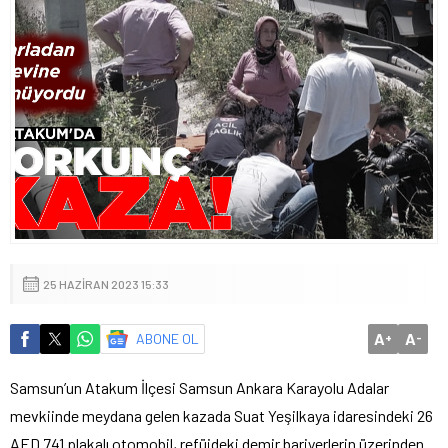
25 HAZIRAN 2023 15:33
A
A
ABONE OL
+
-
Samsun’un Atakum İlçesi Samsun Ankara Karayolu Adalar
mevkiinde meydana gelen kazada Suat Yeşilkaya idaresindeki 26
AED 741 plakalı otomobil, refüjdeki demir bariyerlerin üzerinden