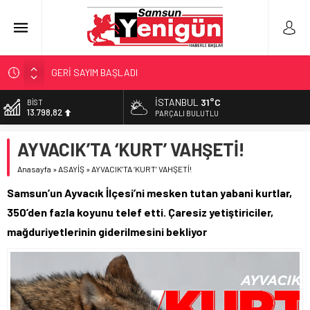
SAMSUNSPOR’DA HEDEF 5’İNCİLİK!
‘BAFRA’YA YATIRIM YAPIN!’
İSTANBUL
31°C
BİST
13.798,82
İŞTE FINDIK FİYATI!
PARÇALI BULUTLU
YÖNETİCİ SEÇERKEN YAPILAN EN BÜYÜK HATALAR
DOLAR
AYVACIK’TA ‘KURT’ VAHŞETİ!
47,7010
GERİ SAYIM BAŞLADI
Anasayfa
»
ASAYİŞ
»
AYVACIK’TA ‘KURT’ VAHŞETİ!
EURO
55,0063
Samsun’un Ayvacık İlçesi’ni mesken tutan yabani kurtlar,
ALTIN
350’den fazla koyunu telef etti. Çaresiz yetiştiriciler,
6.543,59
mağduriyetlerinin giderilmesini bekliyor