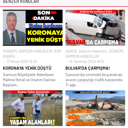
BENZER KONULAR
GÜNDEM
,
SAMSUN HABERLERİ
,
SON
ASAYİŞ
,
Atakum Haberleri
,
GÜNDEM
,
DAKİKA
SAMSUN HABERLERİ
21 Nisan 2021 16:26
19 Temmuz 2024 16:51
KORONAYA YENİK DÜŞTÜ
BULVAR’DA ÇARPIŞMA!
Samsun Büyükşehir Belediyesi
Samsun'da otomobil ile panelvan
Makine İkmal ve Onarım Dairesi
aracın çarpıştığı trafik kazasında
Başkanı...
1'i ağır...