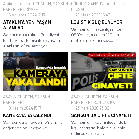
Atakum Haberleri
,
GÜNDEM
,
SAMSUN
GÜNDEM
,
SAMSUN HABERLERİ
,
HABERLERİ
,
SİYASET
ULUSAL
16 Ağustos 2024 17:13
28 Nisan 2026 16:43
ATAKUM’A YENİ YAŞAM
LOJİSTİK GÜÇ BÜYÜYOR!
ALANLARI!
Samsun'un Havza ilçesindeki
Samsun'da Atakum Belediyesi
OSB'de inşa edilen 140 bin
kentteki park, piknik ve yaşam
metrekarelik merkez,...
alanlarını güzelleştiriyor....
ASAYİŞ
,
GÜNDEM
,
SAMSUN
ASAYİŞ
,
GÜNDEM
,
SAMSUN
HABERLERİ
HABERLERİ
,
SON DAKİKA
19 Kasım 2024 15:17
23 Mart 2026 23:02
KAMERAYA YAKALANDI!
SAMSUN’DA ÇİFTE CİNAYET!
Samsun'da bir evden 154 bin lira
Samsun'un İlkadım ilçesinde bir
değerinde bakır eşya ve...
kişi, tartıştığı baldızını silahla
öldürdükten sonra...