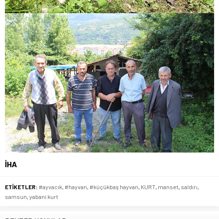
İHA
ETİKETLER:
#ayvacık
,
#hayvan
,
#küçükbaş hayvan
,
KURT
,
manset
,
saldırı
,
samsun
,
yabani kurt