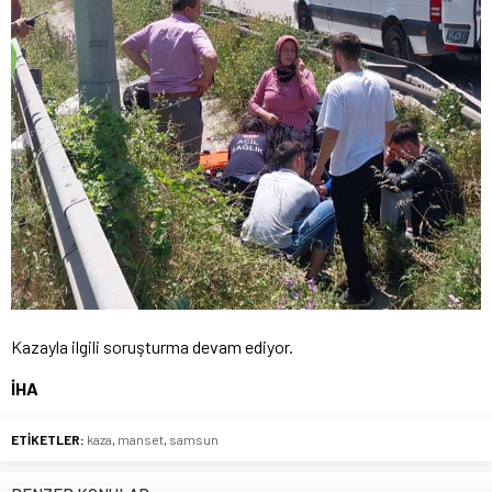
Kazayla ilgili soruşturma devam ediyor.
İHA
ETİKETLER:
kaza
,
manset
,
samsun