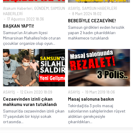
Atakum Haberleri
,
GÜNDEM
,
SAMSUN
ASAYİŞ
,
SAMSUN HABERLERİ
HABERLERİ
8 Mart 2024 18:02
17 Ağustos 2022 18:36
BEBEĞİYLE CEZAEVİNE!
BAŞKAN YAPTI!
Samsun girdikleri evden hırsızlık
Samsun'un Atakum ilçesi
yapan 2 kadın çıkarıldıkları
Mimarsinan Mahallesi’nde oturan
mahkemece tutuklandı
çocuklar organize olup oyun...
ASAYİŞ
12 Ekim 2020 18:09
ASAYİŞ
19 Mart 2019 18:06
Cezaevinden izinli çıkan
Masaj salonuna baskın
mahkumu vuran tutuklandı
Tekirdağ'da 3 polis masaj
Samsun'da cezaevinden izinli çıkan
salonlarının sahiplerinden rüşvet
17 yaşındaki bir kişiyi sokak
aldıkları gerekçesiyle
ortasında...
çıkarıldıkları...