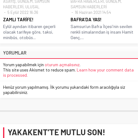
ASAYİŞ
,
GÜNDEM
,
SAMSUN
BAFRA HABERLERİ
,
GÜNDEM
,
HABERLERİ
,
ULUSAL
SAMSUN HABERLERİ
5 Eylül 2022 16:36
16 Haziran 2021 14:54
ZAMLI TARİFE!
BAFRA’DA YAS!
Eylül ayından itibaren geçerli
Samsun’un Bafra İlçesi'nin sevilen
olacak tarifeye göre, taksi,
renkli simalarından iş insanı Hamit
minibüs, otobüs...
Genç,...
YORUMLAR
Yorum yapabilmek için
oturum açmalısınız
.
This site uses Akismet to reduce spam.
Learn how your comment data
is processed.
Henüz yorum yapılmamış. İlk yorumu yukarıdaki form aracılığıyla siz
yapabilirsiniz.
YAKAKENT’TE MUTLU SON!