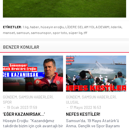
ETİKETLER:
1.lig
,
haber
,
hüseyin eroğlu
,
LİDERE SELAM YOLA DEVAM!
,
liderlik
,
manset
,
samsun
,
samsunspor
,
spor toto
,
süper lig
,
tff
BENZER KONULAR
GÜNDEM
,
SAMSUN HABERLERİ
,
GÜNDEM
,
SAMSUN HABERLERİ
,
SPOR
ULUSAL
19 Ocak 2023 17:59
17 Mayıs 2022 16:53
‘EĞER KAZANIRSAK…’
NEFES KESTİLER!
Hüseyin Eroğlu: "Kazandığımız
Samsun'da, 19 Mayıs Atatürk'ü
takdirde bizim için çok avantajlı bir
Anma, Gençlik ve Spor Bayramı