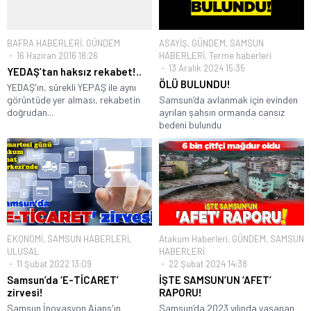
BAFRA HABERLERİ
,
GÜNDEM
ASAYİŞ
,
GÜNDEM
,
SAMSUN
16 Haziran 2016 18:26
HABERLERİ
,
Terme haberleri
13 Aralık 2024 15:35
YEDAŞ’tan haksız rekabet!..
ÖLÜ BULUNDU!
YEDAŞ'ın, sürekli YEPAŞ ile aynı
görüntüde yer alması, rekabetin
Samsun’da avlanmak için evinden
doğrudan...
ayrılan şahsın ormanda cansız
bedeni bulundu
EKONOMİ
,
SAMSUN HABERLERİ
,
Atakum Haberleri
,
GÜNDEM
,
SAMSUN
ULUSAL
HABERLERİ
11 Şubat 2022 13:09
22 Şubat 2024 14:38
Samsun’da ‘E-TİCARET’
İŞTE SAMSUN’UN ‘AFET’
zirvesi!
RAPORU!
Samsun İnovasyon Ajans'ın
Samsun’da 2023 yılında yaşanan