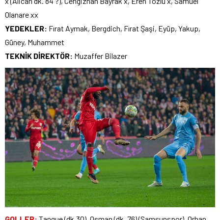
x (Alican dk. 84 ?), Cengizhan Bayrak x, Eren Tozlu x, Samuel
Olanare xx
YEDEKLER:
Fırat Aymak, Bergdich, Fırat Şaşi, Eyüp, Yakup,
Güney, Muhammet
TEKNİK DİREKTÖR:
Muzaffer Bilazer
GOLLER:
Tanque (dk.30), Osman (dk. 76) (Samsunspor), Orhan