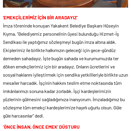
‘
EMEKÇİLERİMİZ İÇİN BİR ARADAYIZ’
İmza töreninde konuşan Yakakent Belediye Başkanı Hüseyin
Kıyma, “Belediyemiz personelinin üyesi bulunduğu Hizmet-İş
Sendikası ile yaptığımız sözleşmeyi bugün imza altına aldık.
Ekiplerimiz ile birlikte halkımızın geleceği için gece-gündüz
demeden sahadayız. İşte bugün sahada ve kurumumuzda ter
döken emekçilerimiz için bir aradayız. Onların ücretlerini ve
sosyal haklarını iyileştirmek için sendika yetkilileriyle birlikte uzun
mesailer harcadık. İşçinin hakkını teslim etme noktasında tüm
imkânlarımızı sonuna kadar zorladık. İşçi kardeşlerimizin
yüzlerinin gülmesini sağladığımıza inanıyorum. İmzaladığımız bu
sözleşme tüm emekçi kardeşlerimize hayırlı uğurlu olsun. Güle
güle harcasınlar” dedi.
‘ÖNCE İNSAN, ÖNCE EMEK’ DÜSTURU