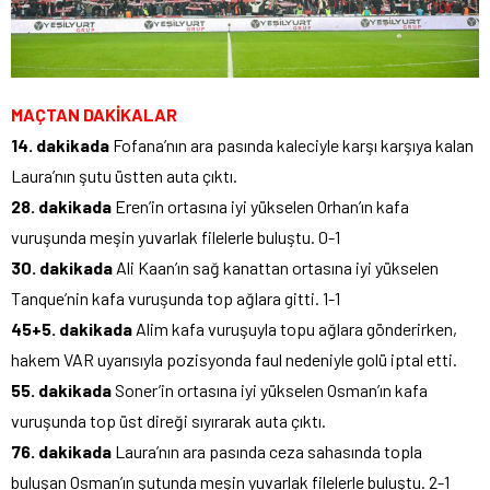
MAÇTAN DAKİKALAR
14. dakikada
Fofana’nın ara pasında kaleciyle karşı karşıya kalan
Laura’nın şutu üstten auta çıktı.
28. dakikada
Eren’in ortasına iyi yükselen Orhan’ın kafa
vuruşunda meşin yuvarlak filelerle buluştu. 0-1
30. dakikada
Ali Kaan’ın sağ kanattan ortasına iyi yükselen
Tanque’nin kafa vuruşunda top ağlara gitti. 1-1
45+5. dakikada
Alim kafa vuruşuyla topu ağlara gönderirken,
hakem VAR uyarısıyla pozisyonda faul nedeniyle golü iptal etti.
55. dakikada
Soner’in ortasına iyi yükselen Osman’ın kafa
vuruşunda top üst direği sıyırarak auta çıktı.
76. dakikada
Laura’nın ara pasında ceza sahasında topla
buluşan Osman’ın şutunda meşin yuvarlak filelerle buluştu. 2-1