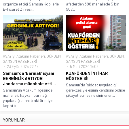
organize ettiği Samsun Kobilerle
afetlerden 388 mahallede 5 bin
E-Ticaret Zirvesi,...
907...
ASAYİŞ
,
Atakum Haberleri
,
GÜNDEM
,
ASAYİŞ
,
Atakum Haberleri
,
GÜNDEM
,
SAMSUN HABERLERİ
SAMSUN HABERLERİ
23 Eylül 2025 22:45
5 Mart 2024 15:03
Samsun’da ‘Barınak’ isyanı
KUAFÖRDEN İNTİHAR
GERGİNLİK ARTIYOR!
GÖSTERİSİ!
Jandarma müdahale etti…
Samsun'da 'şiddet uyguladığı'
Samsun'un Atakum ilçesinde
gerekçesiyle eşinin kendisini polise
mahalleli, hayvan barınağının
şikayet etmesine sinirlenen...
yapılacağı alanı traktörleriyle
kapattı
YORUMLAR