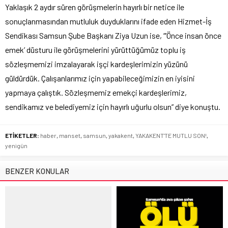
Yaklaşık 2 aydır süren görüşmelerin hayırlı bir netice ile
sonuçlanmasından mutluluk duyduklarını ifade eden Hizmet-İş
Sendikası Samsun Şube Başkanı Ziya Uzun ise, “’Önce insan önce
emek’ düsturu ile görüşmelerini yürüttüğümüz toplu iş
sözleşmemizi imzalayarak işçi kardeşlerimizin yüzünü
güldürdük. Çalışanlarımız için yapabileceğimizin en iyisini
yapmaya çalıştık. Sözleşmemiz emekçi kardeşlerimiz,
sendikamız ve belediyemiz için hayırlı uğurlu olsun” diye konuştu.
ETİKETLER:
haber
,
manset
,
samsun
,
yakakent
,
YAKAKENT'TE MUTLU SON!
,
yenigün
BENZER KONULAR