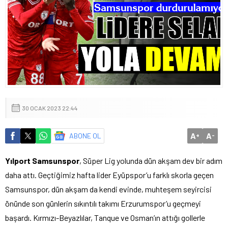
30 OCAK 2023 22:44
A
A
ABONE OL
+
-
Yılport Samsunspor
, Süper Lig yolunda dün akşam dev bir adım
daha attı. Geçtiğimiz hafta lider Eyüpspor’u farklı skorla geçen
Samsunspor, dün akşam da kendi evinde, muhteşem seyircisi
önünde son günlerin sıkıntılı takımı Erzurumspor’u geçmeyi
başardı. Kırmızı-Beyazlılar, Tanque ve Osman’ın attığı gollerle