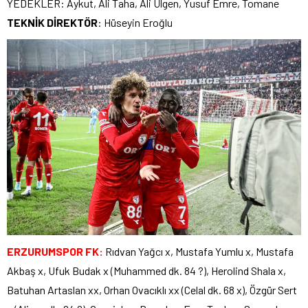
YEDEKLER: Aykut, Ali Taha, Ali Ülgen, Yusuf Emre, Tomane
TEKNİK DİREKTÖR
: Hüseyin Eroğlu
ERZURUMSPOR FK:
Rıdvan Yağcı x, Mustafa Yumlu x, Mustafa
Akbaş x, Ufuk Budak x (Muhammed dk. 84 ?), Herolind Shala x,
Batuhan Artaslan xx, Orhan Ovacıklı xx (Celal dk. 68 x), Özgür Sert