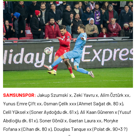
SAMSUNSPOR:
Jakup Szumski x, Zeki Yavru x, Alim Öztürk xx,
Yunus Emre Çift xx, Osman Çelik xxx (Ahmet Sağat dk. 80 x),
Celil Yüksel x (Soner Aydoğdu dk. 61 x), Ali Kaan Güneren x (Yusuf
Abdioğlu dk. 61 x), Soner Gönül x, Gaetan Laura xx, Moryke
Fofana x (Cihan dk. 80 x), Douglas Tanque xx (Polat dk. 90+3 ?)