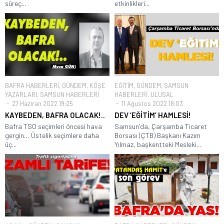
süreç...
etkinlikleri...
BAFRA HABERLERİ
,
GÜNDEM
,
KÖŞE
EĞİTİM
,
GÜNDEM
,
SAMSUN
YAZARLARI
,
SAMSUN HABERLERİ
HABERLERİ
,
ULUSAL
27 Haziran 2022 19:25
11 Ağustos 2022 18:03
KAYBEDEN, BAFRA OLACAK!..
DEV ‘EĞİTİM’ HAMLESİ!
Bafra TSO seçimleri öncesi hava
Samsun'da, Çarşamba Ticaret
gergin… Üstelik seçimlere daha
Borsası (ÇTB) Başkanı Kazım
üç...
Yılmaz, başkentteki Mesleki...