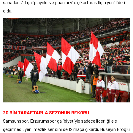
sahadan 2-1 galip ayrıldı ve puanını 41’e çıkartarak ligin yeni lideri
oldu.
20 BİN TARAFTARLA SEZONUN REKORU
Samsunspor, Erzurumspor galibiyetiyle sadece liderliği ele
geçirmedi, yenilmezlik serisini de 12 maça çıkardı. Hüseyin Eroğlu