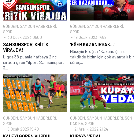
GÜNDEM
,
SAMSUN HABERLERİ
,
GÜNDEM
,
SAMSUN HABERLERİ
,
SPOR
SPOR
30 Ocak 2023 01:00
19 Ocak 2023 17:59
SAMSUNSPOR, KRİTİK
‘EĞER KAZANIRSAK…’
VİRAJDA!
Hüseyin Eroğlu: "Kazandığımız
Ligde 38 puanla haftaya 2'nci
takdirde bizim için çok avantajlı bir
sırada giren Yılport Samsunspor,
süreç...
3...
GÜNDEM
,
SAMSUN HABERLERİ
,
GÜNDEM
,
SAMSUN HABERLERİ
,
SON
SPOR
DAKİKA
,
SPOR
5 Ocak 2023 19:40
21 Aralık 2022 21:24
KALEYİ GÖREN VURDU!
KUPAYA VEDA!