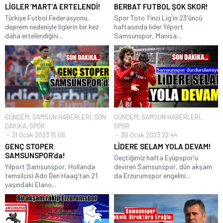
LİGLER ‘MART’A ERTELENDİ!
BERBAT FUTBOL ŞOK SKOR!
Türkiye Futbol Federasyonu,
Spor Toto 1'inci Lig'in 23'üncü
deprem nedeniyle liglerin bir kez
haftasında lider Yılport
daha ertelendiğini...
Samsunspor, Manisa...
GÜNDEM
,
SAMSUN HABERLERİ
,
SON
GÜNDEM
,
SAMSUN HABERLERİ
,
DAKİKA
,
SPOR
SPOR
31 Ocak 2023 15:06
30 Ocak 2023 22:44
GENÇ STOPER
LİDERE SELAM YOLA DEVAM!
SAMSUNSPOR’da!
Geçtiğimiz hafta Eyüpspor'u
Yılport Samsunspor, Hollanda
deviren Samsunspor, dün akşam
temsilcisi Ado Den Haag'tan 21
da Erzurumspor engelini...
yaşındaki Elano...