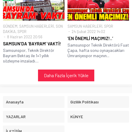
GÜNDEM
,
SAMSUN HABERLERİ
,
SON
SAMSUN HABERLERİ
,
SPOR
DAKİKA
,
SPOR
24 Şubat 2022 14:02
8 Haziran 2022 20:56
‘EN ÖNEMLİ MAÇIMIZ!..’
SAMSUN’DA ‘BAYRAM’ VAKTİ!
Samsunspor Teknik Direktörü Fuat
Samsunspor, Teknik Direktör
Çapa, hafta sonu oynayacakları
Bayram Bektaş ile 1+1 yıllık
Ümraniyespor maçının...
sözleşme imzaladı....
Daha Fazla İçerik Yükle
Anasayfa
Gizlilik Politikası
YAZARLAR
KÜNYE
İLETİŞİM