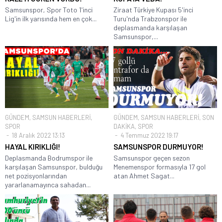
Samsunspor, Spor Toto 1'inci
Ziraat Türkiye Kupası 5'inci
Lig'in ilk yarısında hem en çok...
Turu'nda Trabzonspor ile
deplasmanda karşılaşan
Samsunspor,...
GÜNDEM
,
SAMSUN HABERLERİ
,
GÜNDEM
,
SAMSUN HABERLERİ
,
SON
SPOR
DAKİKA
,
SPOR
18 Aralık 2022 13:13
4 Temmuz 2022 19:17
HAYAL KIRIKLIĞI!
SAMSUNSPOR DURMUYOR!
Deplasmanda Bodrumspor ile
Samsunspor geçen sezon
karşılaşan Samsunspor, bulduğu
Menemenspor formasıyla 17 gol
net pozisyonlarından
atan Ahmet Sagat...
yararlanamayınca sahadan...