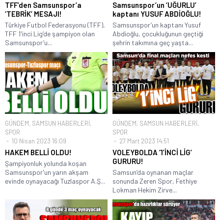
TFF’den Samsunspor’a
Samsunspor’un ‘UĞURLU’
‘TEBRİK’ MESAJI!
kaptanı YUSUF ABDİOĞLU!
Türkiye Futbol Federasyonu (TFF),
Samsunspor’un kaptanı Yusuf
TFF 1'inci Lig’de şampiyon olan
Abdioğlu, çocukluğunun geçtiği
Samsunspor’u...
şehrin takımına geç yaşta...
GÜNDEM
,
SAMSUN HABERLERİ
,
GÜNDEM
,
SAMSUN HABERLERİ
,
SPOR
SPOR
10 Nisan 2023 16:09
27 Mart 2023 14:51
HAKEM BELLİ OLDU!
VOLEYBOLDA ‘1’İNCİ LİG’
GURURU!
Şampiyonluk yolunda koşan
Samsunspor'un yarın akşam
Samsun’da oynanan maçlar
evinde oynayacağı Tuzlaspor A.Ş...
sonunda Zeren Spor, Fethiye
Lokman Hekim Zirve...