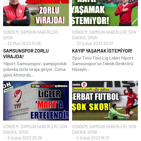
GÜNDEM
,
SAMSUN HABERLERİ
,
GÜNDEM
,
SAMSUN HABERLERİ
,
SON
SPOR
DAKİKA
,
SPOR
22 Mart 2023 15:06
23 Şubat 2023 20:07
SAMSUNSPOR ZORLU
KAYIP YAŞAMAK İSTEMİYOR!
VİRAJDA!
Spor Toto 1'inci Lig Lideri Yılport
Yılport Samsunspor, şampiyonluk
Samsunspor'un Teknik Direktörü
yolunda zorlu viraja giriyor. Cuma
Hüseyin...
günü Altınordu...
GÜNDEM
,
SAMSUN HABERLERİ
,
SON
GÜNDEM
,
SAMSUN HABERLERİ
,
SON
DAKİKA
,
SPOR
DAKİKA
,
SPOR
9 Şubat 2023 20:38
5 Şubat 2023 16:13