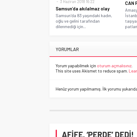
3 Haziran 2018 16:22
CAN 
Samsun’da akılalmaz olay
Amasy
Samsun'da 83 yaşındaki kadın,
İstanb
oğlu ve gelini tarafından
taşıya
dilenmediği için...
patlam
YORUMLAR
Yorum yapabilmek için
oturum açmalısınız
.
This site uses Akismet to reduce spam.
Lear
Henüz yorum yapılmamış. İlk yorumu yukarıdaki
AFİFE, ‘PERDE’ DEDİ!