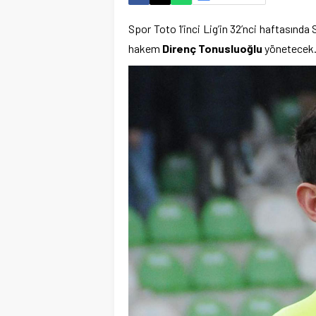
Spor Toto 1’inci Lig’in 32’nci haftasın
hakem
Direnç Tonusluoğlu
yönetecek