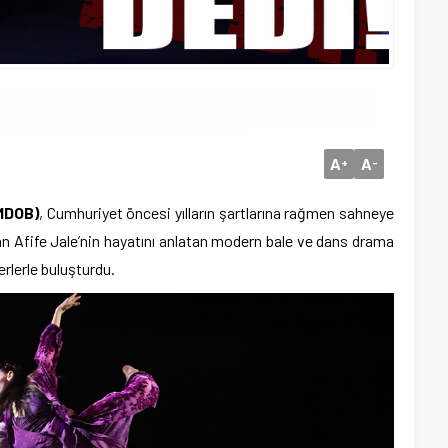
A
A
+
-
MDOB)
, Cumhuriyet öncesi yılların şartlarına rağmen sahneye
ran Afife Jale’nin hayatını anlatan modern bale ve dans drama
erlerle buluşturdu.