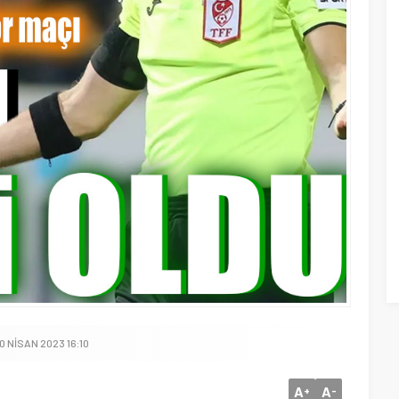
0 NISAN 2023 16:10
A
A
+
-