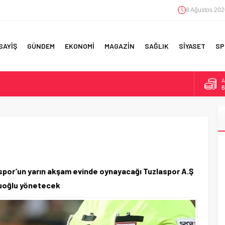
8 Ağustos 202
SAYİŞ
GÜNDEM
EKONOMİ
MAGAZİN
SAĞLIK
SİYASET
SP
A
6
F 5’İNCİLİK!
B
1
IN!’
D
4
 YAPILAN EN BÜYÜK HATALAR
E
5
por’un yarın akşam evinde oynayacağı Tuzlaspor A.Ş
luoğlu yönetecek