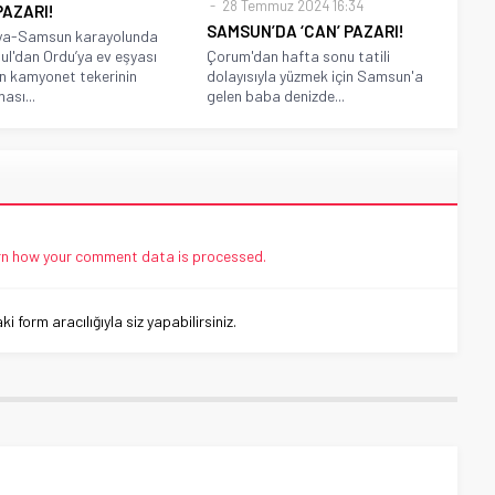
28 Temmuz 2024 16:34
PAZARI!
SAMSUN’DA ‘CAN’ PAZARI!
a-Samsun karayolunda
ul'dan Ordu’ya ev eşyası
Çorum'dan hafta sonu tatili
n kamyonet tekerinin
dolayısıyla yüzmek için Samsun'a
ası...
gelen baba denizde...
n how your comment data is processed.
 form aracılığıyla siz yapabilirsiniz.