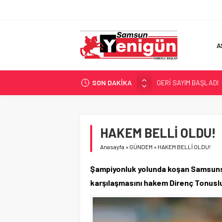
A
SON DAKİKA
GERİ SAYIM BAŞLADI
SAMSUNSPOR’DA HEDE
‘BAFRA’YA YATIRIM YAP
İŞTE FINDIK FİYATI!
HAKEM BELLİ OLDU!
YÖNETİCİ SEÇERKEN
Anasayfa
»
GÜNDEM
»
HAKEM BELLİ OLDU!
Şampiyonluk yolunda koşan Samsuns
karşılaşmasını hakem Direnç Tonus