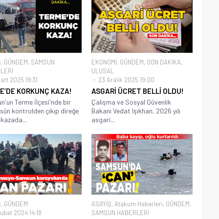
Ş
,
GÜNDEM
,
SAMSUN
EKONOMİ
,
GÜNDEM
,
SON DAKİKA
,
LERİ
ULUSAL
art 2025 19:31
23 Aralık 2025 19:00
E’DE KORKUNÇ KAZA!
ASGARİ ÜCRET BELLİ OLDU!
'un Terme İlçesi'nde bir
Çalışma ve Sosyal Güvenlik
sün kontrolden çıkıp direğe
Bakanı Vedat Işıkhan, 2026 yılı
 kazada...
asgari...
Ş
,
GÜNDEM
ASAYİŞ
,
Atakum Haberleri
,
GÜNDEM
,
ubat 2024 14:18
SAMSUN HABERLERİ