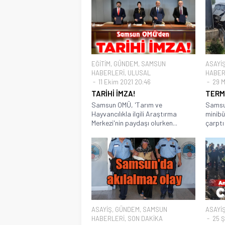
EĞİTİM
,
GÜNDEM
,
SAMSUN
ASAYİ
HABERLERİ
,
ULUSAL
HABER
11 Ekim 2021 20:46
29 M
TARİHİ İMZA!
TERM
Samsun OMÜ, 'Tarım ve
Samsun
Hayvancılıkla ilgili Araştırma
minibü
Merkezi'nin paydaşı olurken...
çarptı
ASAYİŞ
,
GÜNDEM
,
SAMSUN
ASAYİ
HABERLERİ
,
SON DAKİKA
25 Ş