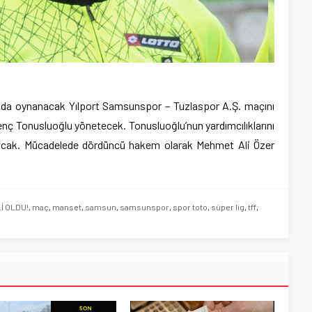
’nda oynanacak Yılport Samsunspor – Tuzlaspor A.Ş. maçını
nç Tonusluoğlu yönetecek. Tonusluoğlu’nun yardımcılıklarını
acak. Mücadelede dördüncü hakem olarak Mehmet Ali Özer
İ OLDU!
,
maç
,
manset
,
samsun
,
samsunspor
,
spor toto
,
süper lig
,
tff
,