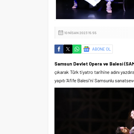
10 NISAN 2023 15:55
ABONE OL
Samsun Devlet Opera ve Balesi (SA
çıkarak Türk tiyatro tarihine adını yazdı
yapıtı ‘Afife Balesi’ni Samsunlu sanatsev