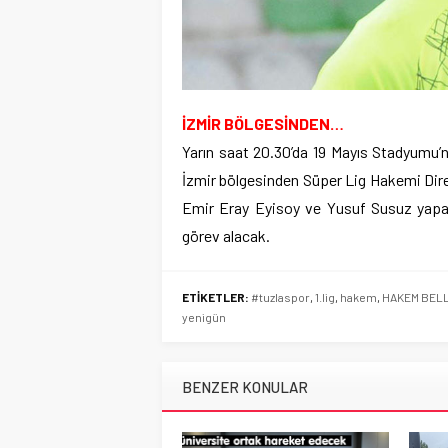
İZMİR BÖLGESİNDEN…
Yarın saat 20.30’da 19 Mayıs Stadyumu
İzmir bölgesinden Süper Lig Hakemi Dire
Emir Eray Eyisoy ve Yusuf Susuz yap
görev alacak.
ETİKETLER:
#tuzlaspor
,
1.lig
,
hakem
,
HAKEM BELL
yenigün
BENZER KONULAR