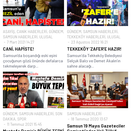
ASAYİŞ
,
CANİK HABERLERİ
,
GÜNDEM
,
GÜNDEM
,
SAMSUN HABERLERİ
,
SAMSUN HABERLERİ
,
ULUSAL
TEKKEKÖY HABERLERİ
,
ULUSAL
7 Mart 2021 14:27
23 Ağustos 2022 16:21
CANİ, HAPİSTE!
TEKKEKÖY ‘ZAFER’E HAZIR!
Samsun’da boşandığı eski eşini
Samsun'da Tekkeköy Belediyesi
çocuğunun gözü önünde defalarca
Selçuk Balcı ve Demet Akalın’ın
tekmeleyerek darp...
sahne alacağı...
GÜNDEM
,
SAMSUN HABERLERİ
,
SON
SAMSUN HABERLERİ
DAKİKA
,
SPOR
18 Temmuz 2020 13:57
11 Temmuz 2021 15:45
Samsun 19 Mayıs Gazeteciler