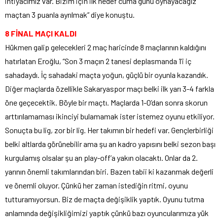
ihtiyacımız var. Bizim için ilk hedef cuma günü oynayacağız
maçtan 3 puanla ayrılmak” diye konuştu.
8 FİNAL MAÇI KALDI
Hükmen galip gelecekleri 2 maç haricinde 8 maçlarının kaldığını
hatırlatan Eroğlu, “Son 3 maçın 2 tanesi deplasmanda 1’i iç
sahadaydı. İç sahadaki maçta yoğun, güçlü bir oyunla kazandık.
Diğer maçlarda özellikle Sakaryaspor maçı belki ilk yarı 3-4 farkla
öne geçecektik. Böyle bir maçtı. Maçlarda 1-0’dan sonra skorun
arttırılamaması ikinciyi bulamamak ister istemez oyunu etkiliyor.
Sonuçta bu lig, zor bir lig. Her takımın bir hedefi var. Gençlerbirliği
belki altlarda görünebilir ama şu an kadro yapısını belki sezon başı
kurgulamış olsalar şu an play-off’a yakın olacaktı. Onlar da 2.
yarının önemli takımlarından biri. Bazen tabii ki kazanmak değerli
ve önemli oluyor. Çünkü her zaman istediğin ritmi, oyunu
tutturamıyorsun. Biz de maçta değişiklik yaptık. Oyunu tutma
anlamında değişikliğimizi yaptık çünkü bazı oyuncularımıza yük