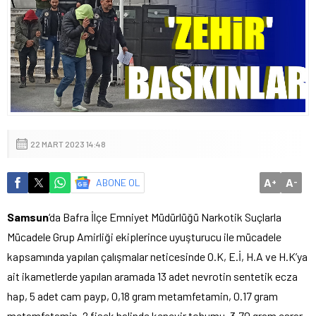
22 MART 2023 14:48
A
A
ABONE OL
+
-
Samsun
‘da Bafra İlçe Emniyet Müdürlüğü Narkotik Suçlarla
Mücadele Grup Amirliği ekiplerince uyuşturucu ile mücadele
kapsamında yapılan çalışmalar neticesinde O.K, E.İ, H.A ve H.K’ya
ait ikametlerde yapılan aramada 13 adet nevrotin sentetik ecza
hap, 5 adet cam payp, 0,18 gram metamfetamin, 0.17 gram
metamfetamin, 2 fişek halinde kenevir tohumu, 3.70 gram esrar,