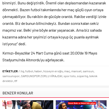
binmişti. Bunu değiştirdik. Önemli olan deplasmandan kazanarak
dönmekti. Bazen futbol takımlarında her maç güçlü oyun ortaya
çıkmayabiliyor. Bu rakibin de gücüyle orantılı. Rakibe verdiği izinle
orantılı. Biz de bunun bilincindeyiz. Bundan sonra kalan sekiz
maçımız var. Belki yine böyle anlar yaşanacak. Ama biz sahada
kazanma adına her şeyimizi ortaya koyup üç puanla ayrılmak
istiyoruz” dedi.
Kırmızı-Beyazlılar 24 Mart Cuma günü saat 20.00’de 19 Mayıs
Stadyumu’nda Altınordu’yu ağırlayacak.
ETİKETLER:
1.lig
,
futbol
,
haber
,
hüseyin eroğlu
,
maç
,
manset
,
samsun
,
samsunspor
,
SAMSUNSPOR ZORLU VİRAJDA!
,
spor toto
,
süperlig
,
teknik
direktör
,
tff
BENZER KONULAR