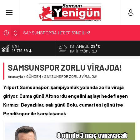
SAMSUNSPOR’DA HEDEF 5’İNCİLİK!
‘BAFRA’YA YATIRIM YAPIN!’
İSTANBUL
29°C
DOLAR
47,7111
İŞTE FINDIK FİYATI!
HAFIF YAĞMURLU
YÖNETİCİ SEÇERKEN YAPILAN EN BÜYÜK HATALAR
EURO
SAMSUNSPOR ZORLU VİRAJDA!
55,1881
GERİ SAYIM BAŞLADI
Anasayfa
»
GÜNDEM
»
SAMSUNSPOR ZORLU VİRAJDA!
ALTIN
6.660,55
Yılport Samsunspor, şampiyonluk yolunda zorlu viraja
BİST
giriyor. Cuma günü Altınordu engelini aşlayı hedefleyen
13.779,39
Kırmızı-Beyazlılar, salı günü Bolu, cumartesi günü ise
Pendikspor ile karşılaşacak