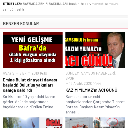
ETİKETLER:
BAFRA'DA 'ZEHİR' BASKINLARI
,
baskın
,
haber
,
manset
,
samsun
,
yenigün
,
zehir
BENZER KONULAR
ASAYİŞ
9 Ekim 2019 14:10
GÜNDEM
,
SAMSUN HABERLERİ
,
SPOR
Emine Bulut cinayeti davası
13 Aralık 2020 14:44
başladı! Bulut’un yakınları
sanığa saldırdı
KAZIM YILMAZ’ın ACI GÜNÜ!
Kırıkkale'de 10 yaşındaki kızının
Samsunspor'un eski
gözleri önünde boğazından
başkanlarından Çarşamba Ticaret
bıçaklanarak öldürülen Emine...
Borsası Başkanı Kazım Yılmaz'ın
annesi...