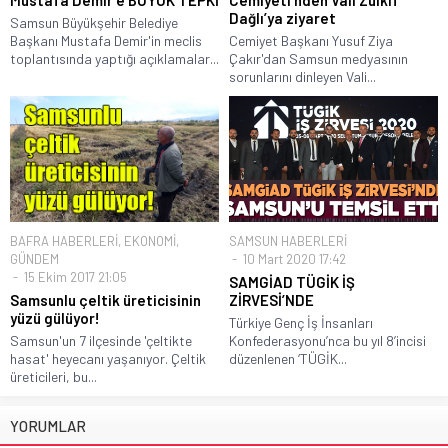
Mustafa Demir’e BÜYÜK TEPKİ
Cemiyeti’nden Vali Zülkif
Dağlı’ya ziyaret
Samsun Büyükşehir Belediye
Başkanı Mustafa Demir'in meclis
Cemiyet Başkanı Yusuf Ziya
toplantısında yaptığı açıklamalar...
Çakır'dan Samsun medyasının
sorunlarını dinleyen Vali...
BAFRA HABERLERİ
,
EKONOMİ
,
SAMSUN HABERLERİ
GÜNDEM
10 Mart 2020 17:42
15 Ekim 2017 21:05
SAMGİAD TÜGİK İŞ
Samsunlu çeltik üreticisinin
ZİRVESİ’NDE
yüzü gülüyor!
Türkiye Genç İş İnsanları
Samsun'un 7 ilçesinde 'çeltikte
Konfederasyonu’nca bu yıl 8’incisi
hasat' heyecanı yaşanıyor. Çeltik
düzenlenen ‘TÜGİK...
üreticileri, bu...
YORUMLAR