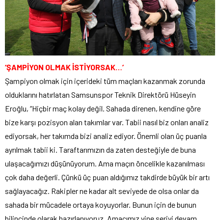
‘ŞAMPİYON OLMAK İSTİYORSAK…’
Şampiyon olmak için içerideki tüm maçları kazanmak zorunda
olduklarını hatırlatan Samsunspor Teknik Direktörü Hüseyin
Eroğlu, “Hiçbir maç kolay değil. Sahada direnen, kendine göre
bize karşı pozisyon alan takımlar var. Tabii nasıl biz onları analiz
ediyorsak, her takımda bizi analiz ediyor. Önemli olan üç puanla
ayrılmak tabii ki. Taraftarımızın da zaten desteğiyle de buna
ulaşacağımızı düşünüyorum. Ama maçın öncelikle kazanılması
çok daha değerli. Çünkü üç puan aldığımız takdirde büyük bir artı
sağlayacağız. Rakipler ne kadar alt seviyede de olsa onlar da
sahada bir mücadele ortaya koyuyorlar. Bunun için de bunun
bilincinde olarak hazırlanıyoruz. Amacımız yine seriyi devam