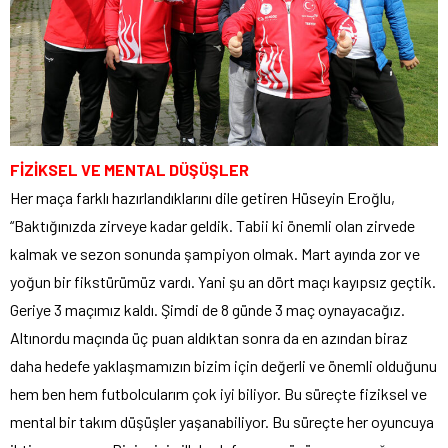
FİZİKSEL VE MENTAL DÜŞÜŞLER
Her maça farklı hazırlandıklarını dile getiren Hüseyin Eroğlu,
“Baktığınızda zirveye kadar geldik. Tabii ki önemli olan zirvede
kalmak ve sezon sonunda şampiyon olmak. Mart ayında zor ve
yoğun bir fikstürümüz vardı. Yani şu an dört maçı kayıpsız geçtik.
Geriye 3 maçımız kaldı. Şimdi de 8 günde 3 maç oynayacağız.
Altınordu maçında üç puan aldıktan sonra da en azından biraz
daha hedefe yaklaşmamızın bizim için değerli ve önemli olduğunu
hem ben hem futbolcularım çok iyi biliyor. Bu süreçte fiziksel ve
mental bir takım düşüşler yaşanabiliyor. Bu süreçte her oyuncuya