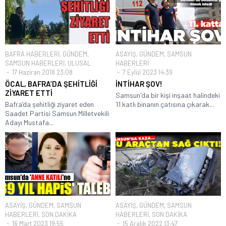
BAFRA HABERLERİ
,
GÜNDEM
,
ASAYİŞ
,
GÜNDEM
,
SAMSUN
SAMSUN HABERLERİ
,
ULUSAL
HABERLERİ
17 Haziran 2018 23:08
7 Eylül 2023 14:39
ÖCAL, BAFRA’DA ŞEHİTLİĞİ
İNTİHAR ŞOV!
ZİYARET ETTİ
Samsun'da bir kişi inşaat halindeki
Bafra’da şehitliği ziyaret eden
11 katlı binanın çatısına çıkarak...
Saadet Partisi Samsun Milletvekili
Adayı Mustafa...
ASAYİŞ
,
GÜNDEM
,
SAMSUN
ASAYİŞ
,
GÜNDEM
,
SAMSUN
HABERLERİ
,
SON DAKİKA
HABERLERİ
,
SON DAKİKA
16 Mart 2023 19:55
15 Aralık 2022 13:47