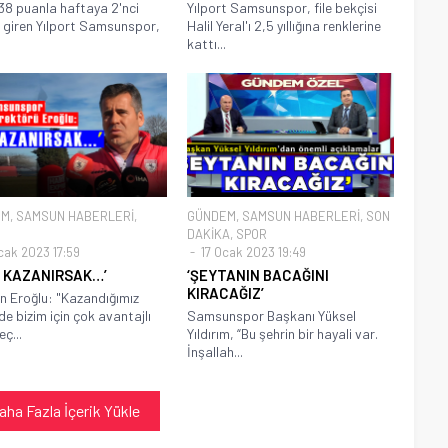
38 puanla haftaya 2'nci
Yılport Samsunspor, file bekçisi
 giren Yılport Samsunspor,
Halil Yeral'ı 2,5 yıllığına renklerine
kattı...
EM
,
SAMSUN HABERLERİ
,
GÜNDEM
,
SAMSUN HABERLERİ
,
SON
DAKİKA
,
SPOR
cak 2023 17:59
17 Ocak 2023 19:49
R KAZANIRSAK…’
‘ŞEYTANIN BACAĞINI
KIRACAĞIZ’
n Eroğlu: "Kazandığımız
de bizim için çok avantajlı
Samsunspor Başkanı Yüksel
eç...
Yıldırım, “Bu şehrin bir hayali var.
İnşallah...
aha Fazla İçerik Yükle