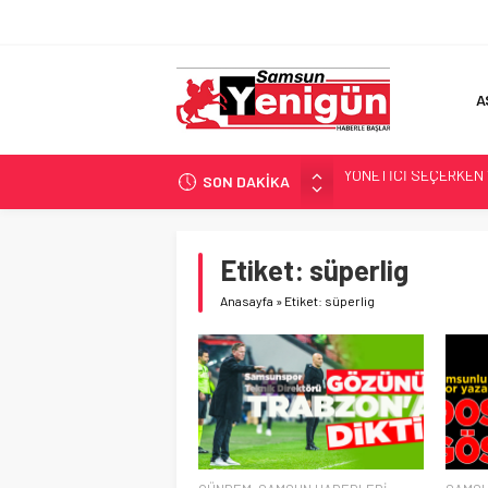
A
SON DAKİKA
GERİ SAYIM BAŞLADI
SAMSUNSPOR’DA HEDE
‘BAFRA’YA YATIRIM YAP
Etiket:
süperlig
İŞTE FINDIK FİYATI!
Anasayfa
»
Etiket: süperlig
YÖNETİCİ SEÇERKEN