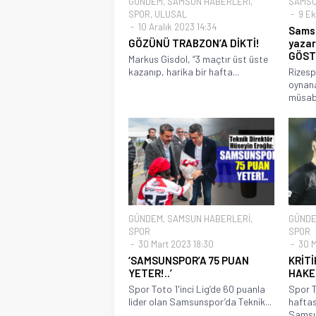
GÜNDEM
,
SAMSUN HABERLERİ
,
SAMSU
SPOR
,
ULUSAL
9 Ek
10 Aralık 2023 14:34
Samsu
GÖZÜNÜ TRABZON’A DİKTİ!
yazar
GÖST
Markus Gisdol, “3 maçtır üst üste
kazanıp, harika bir hafta...
Rizesp
oynana
müsaba
GÜNDEM
,
SAMSUN HABERLERİ
,
GÜND
SPOR
SPOR
30 Mart 2023 18:30
30 M
‘SAMSUNSPOR’A 75 PUAN
KRİT
YETER!..’
HAKE
Spor Toto 1'inci Lig’de 60 puanla
Spor T
lider olan Samsunspor’da Teknik...
hafta
Samsu