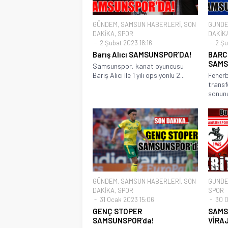
GÜNDEM
,
SAMSUN HABERLERİ
,
SON
GÜND
DAKİKA
,
SPOR
DAKİK
2 Şubat 2023 18:16
2 Şu
Barış Alıcı SAMSUNSPOR’DA!
BARC
SAMS
Samsunspor, kanat oyuncusu
Barış Alıcı ile 1 yılı opsiyonlu 2...
Fenerb
transf
sonuna
GÜNDEM
,
SAMSUN HABERLERİ
,
SON
GÜND
DAKİKA
,
SPOR
SPOR
31 Ocak 2023 15:06
30 O
GENÇ STOPER
SAMS
SAMSUNSPOR’da!
VİRA