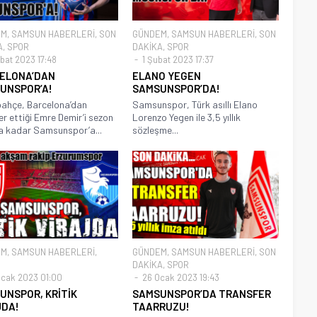
EM
,
SAMSUN HABERLERİ
,
SON
GÜNDEM
,
SAMSUN HABERLERİ
,
SON
A
,
SPOR
DAKİKA
,
SPOR
bat 2023 17:48
1 Şubat 2023 17:37
ELONA’DAN
ELANO YEGEN
UNSPOR’A!
SAMSUNSPOR’DA!
ahçe, Barcelona’dan
Samsunspor, Türk asıllı Elano
er ettiği Emre Demir’i sezon
Lorenzo Yegen ile 3,5 yıllık
 kadar Samsunspor’a...
sözleşme...
EM
,
SAMSUN HABERLERİ
,
GÜNDEM
,
SAMSUN HABERLERİ
,
SON
DAKİKA
,
SPOR
cak 2023 01:00
26 Ocak 2023 19:43
UNSPOR, KRİTİK
SAMSUNSPOR’DA TRANSFER
JDA!
TAARRUZU!