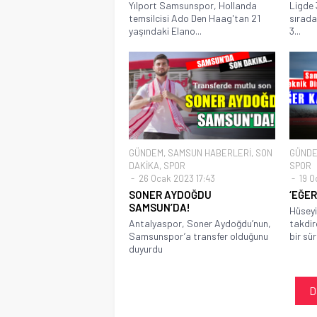
Yılport Samsunspor, Hollanda
Ligde 
temsilcisi Ado Den Haag'tan 21
sırada
yaşındaki Elano...
3...
GÜNDEM
,
SAMSUN HABERLERİ
,
SON
GÜND
DAKİKA
,
SPOR
SPOR
26 Ocak 2023 17:43
19 O
SONER AYDOĞDU
‘EĞE
SAMSUN’DA!
Hüseyi
Antalyaspor, Soner Aydoğdu’nun,
takdir
Samsunspor’a transfer olduğunu
bir sür
duyurdu
D