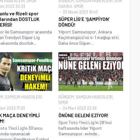
N HABERLERİ
,
SPOR
GÜNDEM
,
SAMSUN HABERLERİ
,
SON
im 2023 20:33
DAKİKA
,
SPOR
23 Nisan 2023 16:43
nlu ve Rizeli spor
larından DOSTLUK
SÜPER LİG’E ‘ŞAMPİYON’
ERİSİ!
DÖNDÜ!
or ile Samsunspor arasında
Yılport Samsunspor, Ankara
n Trendyol Süper Lig
Keçiörengücü'nü 4-1 mağlup etti.
kasında dostluk...
Daha önce Süper...
EM
,
SAMSUN HABERLERİ
,
GÜNDEM
,
SAMSUN HABERLERİ
,
SPOR
art 2023 17:29
24 Mart 2023 22:39
İK MAÇA DENEYİMLİ
ÖNÜNE GELENİ EZİYOR!
M!
Spor Toto 1'inci Lig'in 28'inci
oto 1'inci Lig’in 30’uncu
haftasında lider Yılport
sında oynanacak
Samsunspor, evinde...
nspor-Pendikspor Futbol