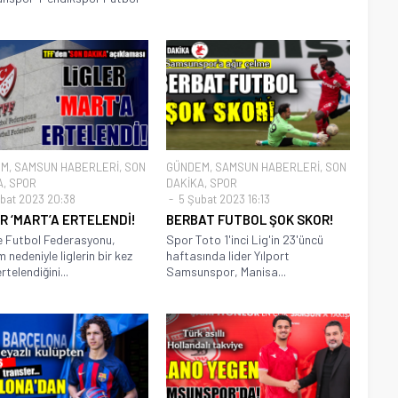
EM
,
SAMSUN HABERLERİ
,
SON
GÜNDEM
,
SAMSUN HABERLERİ
,
SON
A
,
SPOR
DAKİKA
,
SPOR
bat 2023 20:38
5 Şubat 2023 16:13
R ‘MART’A ERTELENDİ!
BERBAT FUTBOL ŞOK SKOR!
e Futbol Federasyonu,
Spor Toto 1'inci Lig'in 23'üncü
 nedeniyle liglerin bir kez
haftasında lider Yılport
telendiğini...
Samsunspor, Manisa...