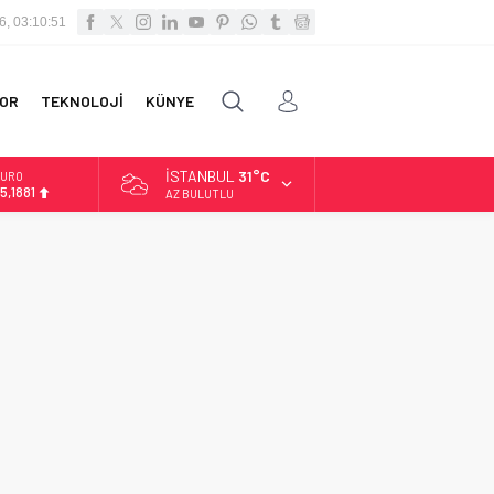
6, 03:10:52
OR
TEKNOLOJİ
KÜNYE
İSTANBUL
31°C
URO
5,1881
AZ BULUTLU
LTIN
.660,55
İST
3.779,39
OLAR
7,7111