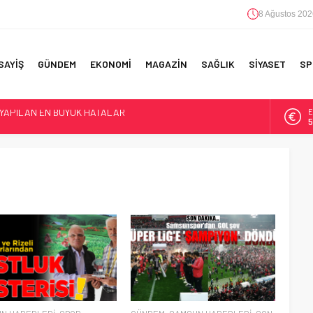
8 Ağustos 202
SAYİŞ
GÜNDEM
EKONOMİ
MAGAZİN
SAĞLIK
SİYASET
SP
E
5
F 5’İNCİLİK!
A
6
IN!’
B
1
 YAPILAN EN BÜYÜK HATALAR
D
4