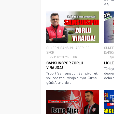
A.Ş....
GÜNDEM
,
SAMSUN HABERLERİ
,
GÜND
SPOR
DAKİK
22 Mart 2023 15:06
9 Şu
SAMSUNSPOR ZORLU
LİGLE
VİRAJDA!
Türkiy
Yılport Samsunspor, şampiyonluk
deprem
yolunda zorlu viraja giriyor. Cuma
daha er
günü Altınordu...