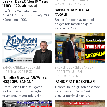
HABERLERİ
,
SON DAKİKA
Başkan DEVECİ’den 19 Mayıs
22 Şubat 2023 15:07
1919’un 100. yılı mesajı
SAMSUN’DA 2 ÖLÜ, 401
Ulu Önder Mustafa Kemal
YARALI!
Atatürk’ün başlatmış olduğu Milli
Mücadele’nin 100...
Samsun’da ocak ayında polis
bölgesinde meydana gelen
kazalarda 2 kişi...
BAFRA HABERLERİ
,
GÜNDEM
EKONOMİ
,
GÜNDEM
,
SAMSUN
26 Mayıs 2026 18:30
HABERLERİ
,
ULUSAL
21 Ocak 2021 17:16
M. Talha Gündüz: ‘SEVGİ VE
HOŞGÖRÜ ZAMANI’
‘FAHİŞ FİYAT’ BASKINLARI!
Bafra Talha Gündüz Sigorta
Ticaret Bakanlığı, son dönemde
Kurban Bayramı dolayısıyla
vatandaşların fahiş fiyat
yayımladığı mesajında birlik,...
artışlarına yönelik artan...