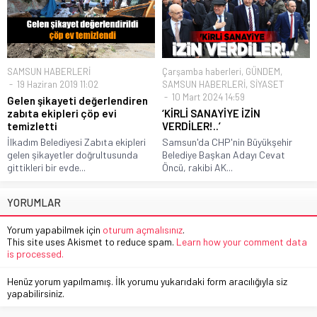
SAMSUN HABERLERİ
Çarşamba haberleri
,
GÜNDEM
,
19 Haziran 2019 11:02
SAMSUN HABERLERİ
,
SİYASET
10 Mart 2024 14:59
Gelen şikayeti değerlendiren
zabıta ekipleri çöp evi
‘KİRLİ SANAYİYE İZİN
temizletti
VERDİLER!..’
İlkadım Belediyesi Zabıta ekipleri
Samsun'da CHP'nin Büyükşehir
gelen şikayetler doğrultusunda
Belediye Başkan Adayı Cevat
gittikleri bir evde...
Öncü, rakibi AK...
YORUMLAR
Yorum yapabilmek için
oturum açmalısınız
.
This site uses Akismet to reduce spam.
Learn how your comment data
is processed.
Henüz yorum yapılmamış. İlk yorumu yukarıdaki form aracılığıyla siz
yapabilirsiniz.