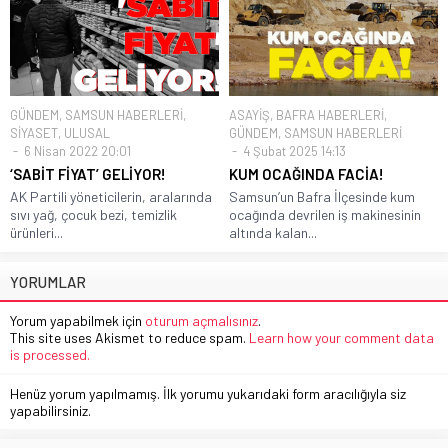
GÜNDEM
,
SAMSUN HABERLERİ
,
ASAYİŞ
,
BAFRA HABERLERİ
,
SİYASET
,
ULUSAL
GÜNDEM
,
SAMSUN HABERLERİ
6 Nisan 2022 20:01
4 Şubat 2025 14:13
‘SABİT FİYAT’ GELİYOR!
KUM OCAĞINDA FACİA!
AK Partili yöneticilerin, aralarında
Samsun’un Bafra İlçesinde kum
sıvı yağ, çocuk bezi, temizlik
ocağında devrilen iş makinesinin
ürünleri...
altında kalan...
YORUMLAR
Yorum yapabilmek için
oturum açmalısınız
.
This site uses Akismet to reduce spam.
Learn how your comment data
is processed.
Henüz yorum yapılmamış. İlk yorumu yukarıdaki form aracılığıyla siz
yapabilirsiniz.