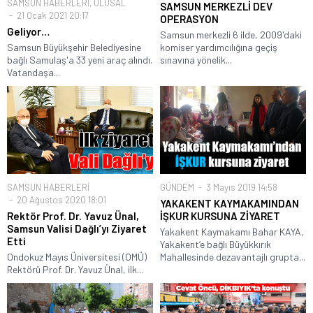
SAMSUN HABERLERİ
,
ULUSAL
SAMSUN MERKEZLİ DEV
21 Ocak 2021 20:17
OPERASYON
Geliyor…
Samsun merkezli 6 ilde, 2009'daki
Samsun Büyükşehir Belediyesine
komiser yardımcılığına geçiş
bağlı Samulaş'a 33 yeni araç alındı.
sınavına yönelik...
Vatandaşa...
SAMSUN HABERLERİ
GÜNDEM
3 Mayıs 2019 14:58
20 Ağustos 2020 18:01
YAKAKENT KAYMAKAMINDAN
Rektör Prof. Dr. Yavuz Ünal,
İŞKUR KURSUNA ZİYARET
Samsun Valisi Dağlı’yı Ziyaret
Yakakent Kaymakamı Bahar KAYA,
Etti
Yakakent’e bağlı Büyükkırık
Ondokuz Mayıs Üniversitesi (OMÜ)
Mahallesinde dezavantajlı grupta...
Rektörü Prof. Dr. Yavuz Ünal, ilk...