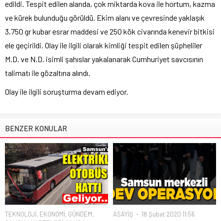
edildi. Tespit edilen alanda, çok miktarda kova ile hortum, kazma
ve kürek bulunduğu görüldü. Ekim alanı ve çevresinde yaklaşık
3,750 gr kubar esrar maddesi ve 250 kök civarında kenevir bitkisi
ele geçirildi. Olay ile ilgili olarak kimliği tespit edilen şüpheliler
M.D. ve N.D. isimli şahıslar yakalanarak Cumhuriyet savcısının
talimatı ile gözaltına alındı.
Olay ile ilgili soruşturma devam ediyor.
BENZER KONULAR
TEKNOLOJİ
,
EKONOMİ
,
GÜNDEM
,
ASAYİŞ
18 Şubat 2020 11:56