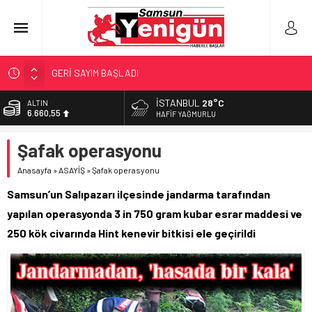
GERİ SAYIM BAŞLADI
SAMSUNSPOR’DA HEDEF 5’İNCİLİK!
İSTANBUL
28°C
BİST
13.779,39
‘BAFRA’YA YATIRIM YAPIN!’
HAFIF YAĞMURLU
İŞTE FINDIK FİYATI!
DOLAR
Şafak operasyonu
47,7111
YÖNETİCİ SEÇERKEN YAPILAN EN BÜYÜK HATALAR
Anasayfa
»
ASAYİŞ
»
Şafak operasyonu
EURO
55,1881
Samsun’un Salıpazarı ilçesinde jandarma tarafından
ALTIN
yapılan operasyonda 3 in 750 gram kubar esrar maddesi ve
6.660,55
250 kök civarında Hint kenevir bitkisi ele geçirildi