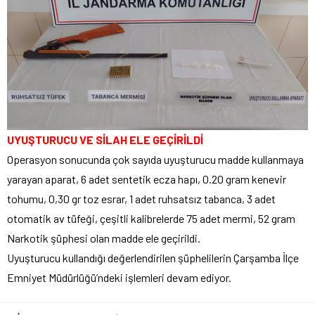
UYUŞTURUCU VE SİLAH ELE GEÇİRİLDİ
Operasyon sonucunda çok sayıda uyuşturucu madde kullanmaya
yarayan aparat, 6 adet sentetik ecza hapı, 0.20 gram kenevir
tohumu, 0,30 gr toz esrar, 1 adet ruhsatsız tabanca, 3 adet
otomatik av tüfeği, çeşitli kalibrelerde 75 adet mermi, 52 gram
Narkotik şüphesi olan madde ele geçirildi.
Uyuşturucu kullandığı değerlendirilen şüphelilerin Çarşamba İlçe
Emniyet Müdürlüğü’ndeki işlemleri devam ediyor.