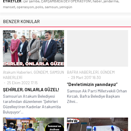
ETİKETLER:
çar şamba
,
ÇARŞAMBA'DA DEV OPERASYON!
,
haber
,
jandarma
,
manset
,
operasyon
,
polis
,
samsun
,
yenigün
BENZER KONULAR
Atakum Haberleri
,
GÜNDEM
,
SAMSUN
BAFRA HABERLERİ
,
GÜNDEM
HABERLERİ
29 Mart 2017 16:30
25 Ekim 2022 17:15
“Devletimizin yanındayız”
ŞEHİRLER, ONLARLA GÜZEL!
Samsun Ak Parti Milletvekili Orhan
Samsun’un Atakum Belediyesi
Kırcalı, Bafra Belediye Başkanı
tarafından düzenlenen 'Şehirleri
Zihni...
Güzelleştiren Kadınlar Atakum’da
Buluşuyor'...