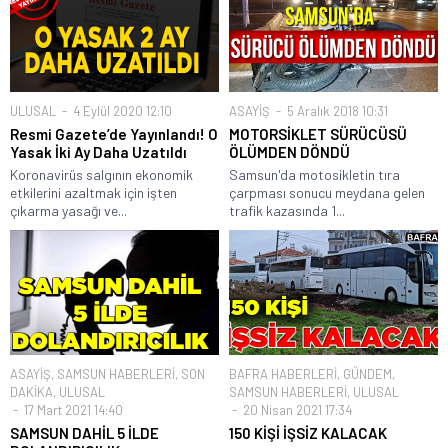
ULUSAL
4 Eylül 2020 12:10
ASAYİŞ
5 Aralık 2018 10:31
Resmi Gazete’de Yayınlandı! O
MOTORSİKLET SÜRÜCÜSÜ
Yasak İki Ay Daha Uzatıldı
ÖLÜMDEN DÖNDÜ
Koronavirüs salgının ekonomik
Samsun'da motosikletin tıra
etkilerini azaltmak için işten
çarpması sonucu meydana gelen
çıkarma yasağı ve...
trafik kazasında 1...
ASAYİŞ
,
SAMSUN HABERLERİ
,
SON
BAFRA HABERLERİ
,
GÜNDEM
,
DAKİKA
,
ULUSAL
SAMSUN HABERLERİ
,
ULUSAL
17 Mart 2021 14:40
20 Nisan 2021 17:34
SAMSUN DAHİL 5 İLDE
150 KİŞİ İŞSİZ KALACAK