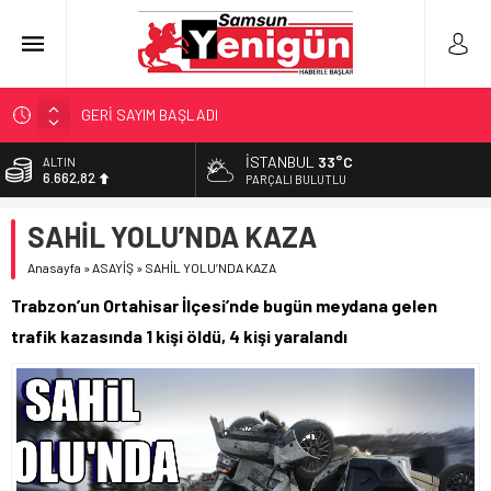
GERİ SAYIM BAŞLADI
SAMSUNSPOR’DA HEDEF 5’İNCİLİK!
İSTANBUL
33°C
ALTIN
6.662,82
‘BAFRA’YA YATIRIM YAPIN!’
PARÇALI BULUTLU
İŞTE FINDIK FİYATI!
BİST
SAHİL YOLU’NDA KAZA
13.779,39
YÖNETİCİ SEÇERKEN YAPILAN EN BÜYÜK HATALAR
Anasayfa
»
ASAYİŞ
»
SAHİL YOLU’NDA KAZA
DOLAR
47,6961
Trabzon’un Ortahisar İlçesi’nde bugün meydana gelen
EURO
trafik kazasında 1 kişi öldü, 4 kişi yaralandı
55,1808