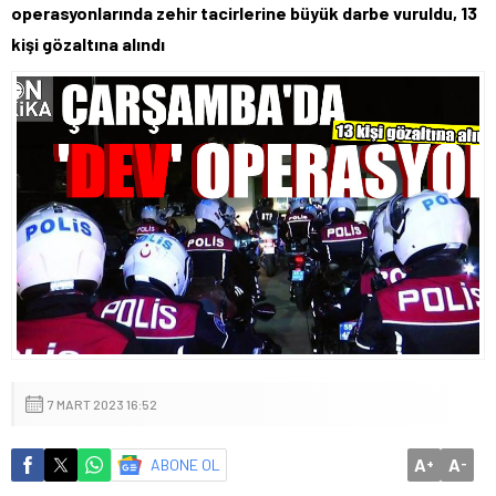
operasyonlarında zehir tacirlerine büyük darbe vuruldu, 13
kişi gözaltına alındı
7 MART 2023 16:52
A
A
ABONE OL
+
-