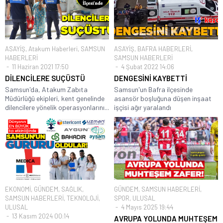
ASAYİŞ
,
Atakum Haberleri
,
SAMSUN
ASAYİŞ
,
BAFRA HABERLERİ
,
HABERLERİ
SAMSUN HABERLERİ
11 Haziran 2021 17:50
4 Şubat 2022 14:06
DİLENCİLERE SUÇÜSTÜ
DENGESİNİ KAYBETTİ
Samsun'da, Atakum Zabıta
Samsun'un Bafra ilçesinde
Müdürlüğü ekipleri, kent genelinde
asansör boşluğuna düşen inşaat
dilencilere yönelik operasyonlarını...
işçisi ağır yaralandı
EKONOMİ
,
GÜNDEM
,
SAĞLIK
,
GÜNDEM
,
SAMSUN HABERLERİ
,
SAMSUN HABERLERİ
,
TEKNOLOJİ
,
SPOR
,
ULUSAL
ULUSAL
4 Mayıs 2025 19:44
13 Kasım 2024 00:14
AVRUPA YOLUNDA MUHTEŞEM