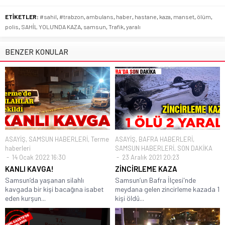
ETİKETLER:
#sahil
,
#trabzon
,
ambulans
,
haber
,
hastane
,
kaza
,
manset
,
ölüm
,
polis
,
SAHİL YOLU'NDA KAZA
,
samsun
,
Trafik
,
yaralı
BENZER KONULAR
ASAYİŞ
,
SAMSUN HABERLERİ
,
Terme
ASAYİŞ
,
BAFRA HABERLERİ
,
haberleri
SAMSUN HABERLERİ
,
SON DAKİKA
14 Ocak 2022 16:30
23 Aralık 2021 20:23
KANLI KAVGA!
ZİNCİRLEME KAZA
Samsun’da yaşanan silahlı
Samsun’un Bafra İlçesi'nde
kavgada bir kişi bacağına isabet
meydana gelen zincirleme kazada 1
eden kurşun...
kişi öldü...