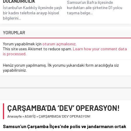
DOLANDIRICILIK
Samsun’un Bafra ilçesinde
İstanbul’un Kadıköy ilçesinde yaşlı
kurdukları aile şirketine D1 yolcu
bir kadını telefonla arayıp kişisel
taşıma belge...
bilgilerini...
YORUMLAR
Yorum yapabilmek için
oturum açmalısınız
.
This site uses Akismet to reduce spam.
Learn how your comment data
is processed.
Henüz yorum yapılmamış. İlk yorumu yukarıdaki form aracılığıyla siz
yapabilirsiniz.
ÇARŞAMBA’DA ‘DEV’ OPERASYON!
Anasayfa
»
ASAYİŞ
»
ÇARŞAMBA’DA ‘DEV’ OPERASYON!
Samsun’un Çarşamba İlçes’nde polis ve jandarmanın ortak