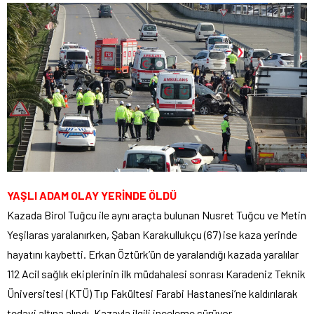
YAŞLI ADAM OLAY YERİNDE ÖLDÜ
Kazada Birol Tuğcu ile aynı araçta bulunan Nusret Tuğcu ve Metin
Yeşilaras yaralanırken, Şaban Karakullukçu (67) ise kaza yerinde
hayatını kaybetti. Erkan Öztürk’ün de yaralandığı kazada yaralılar
112 Acil sağlık ekiplerinin ilk müdahalesi sonrası Karadeniz Teknik
Üniversitesi (KTÜ) Tıp Fakültesi Farabi Hastanesi’ne kaldırılarak
tedavi altına alındı. Kazayla ilgili inceleme sürüyor.