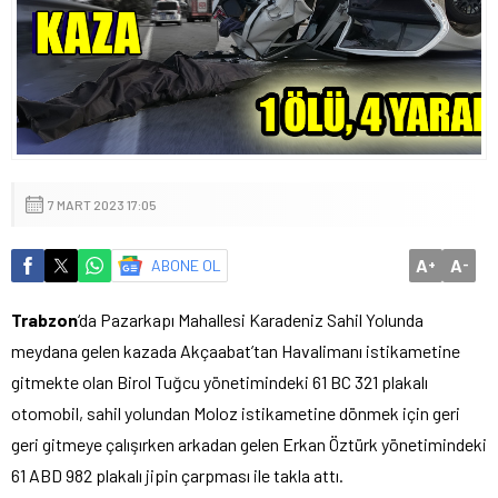
7 MART 2023 17:05
A
A
ABONE OL
+
-
Trabzon
‘da Pazarkapı Mahallesi Karadeniz Sahil Yolunda
meydana gelen kazada Akçaabat’tan Havalimanı istikametine
gitmekte olan Birol Tuğcu yönetimindeki 61 BC 321 plakalı
otomobil, sahil yolundan Moloz istikametine dönmek için geri
geri gitmeye çalışırken arkadan gelen Erkan Öztürk yönetimindeki
61 ABD 982 plakalı jipin çarpması ile takla attı.