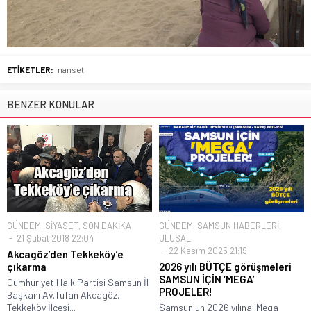
ETİKETLER:
manset
BENZER KONULAR
GÜNDEM
,
SİYASET
,
SON DAKİKA
GÜNDEM
,
SAMSUN HABERLERİ
,
21 Şubat 2018 22:04
ULUSAL
22 Kasım 2025 21:19
Akcagöz’den Tekkeköy’e
çıkarma
2026 yılı BÜTÇE görüşmeleri
SAMSUN İÇİN ‘MEGA’
Cumhuriyet Halk Partisi Samsun İl
PROJELER!
Başkanı Av.Tufan Akcagöz,
Tekkeköy İlçesi...
Samsun'un 2026 yılına 'Mega