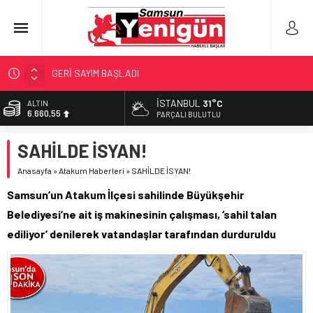
GERİ SAYIM BAŞLADI
SAMSUNSPOR’DA HEDEF 5’İNCİLİK!
İSTANBUL
31°C
ALTIN
6.660,55
‘BAFRA’YA YATIRIM YAPIN!’
PARÇALI BULUTLU
İŞTE FINDIK FİYATI!
BİST
SAHİLDE İSYAN!
13.779,39
YÖNETİCİ SEÇERKEN YAPILAN EN BÜYÜK HATALAR
Anasayfa
»
Atakum Haberleri
»
SAHİLDE İSYAN!
DOLAR
47,7111
Samsun’un Atakum İlçesi sahilinde Büyükşehir
EURO
Belediyesi’ne ait iş makinesinin çalışması, ‘sahil talan
55,1881
ediliyor’ denilerek vatandaşlar tarafından durduruldu