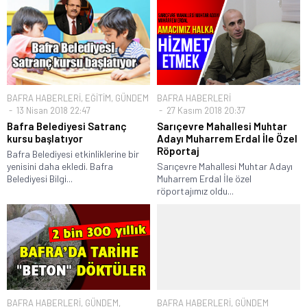
BAFRA HABERLERİ
,
EĞİTİM
,
GÜNDEM
BAFRA HABERLERİ
13 Nisan 2018 22:47
27 Kasım 2018 20:37
Bafra Belediyesi Satranç
Sarıçevre Mahallesi Muhtar
kursu başlatıyor
Adayı Muharrem Erdal İle Özel
Röportaj
Bafra Belediyesi etkinliklerine bir
yenisini daha ekledi. Bafra
Sarıçevre Mahallesi Muhtar Adayı
Belediyesi Bilgi...
Muharrem Erdal İle özel
röportajımız oldu...
BAFRA HABERLERİ
,
GÜNDEM
,
BAFRA HABERLERİ
,
GÜNDEM