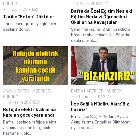
KÜLTÜR
12 Şubat 2016 14:44
8 Kasım 2019 13:21
Bafra’da Özel Eğitim Mesleki
Tarihe “Beton” Döktüler!
Eğitim Merkezi Öğrencileri
Okullarına Kavuştular
Tarihi eseri görmeye gidenler
şaşkına döndü.
Şehir merkezine 12 km. uzaklıkta
Köseli mahallesindeki ilköğretim
okulu olarak...
ASAYİŞ
,
BAFRA HABERLERİ
,
BAFRA HABERLERİ
,
GÜNDEM
GÜNDEM
6 Temmuz 2017 21:48
19 Kasım 2017 13:31
İlçe Sağlık Müdürü Akın;”Biz
Refüjde elektrik akımına
hazırız”
kapılan çocuk yaralandı
Bafra İlçe Sağlık Müdürü Aytaç
Bafra ilçesinde refüjde elektrik
Akın;’ İşitme Engelliler Olimpiyat
akımına kapılan bir çocuk
oyunlarına...
hastanelik oldu