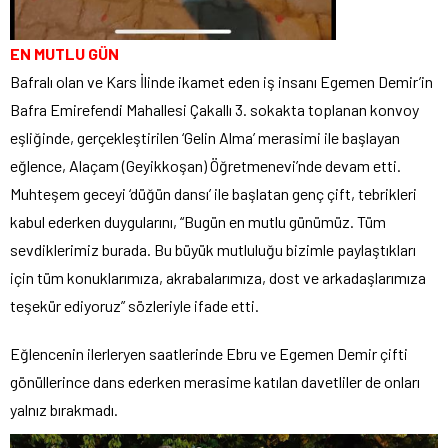
EN MUTLU GÜN
Bafralı olan ve Kars İlinde ikamet eden iş insanı Egemen Demir’in
Bafra Emirefendi Mahallesi Çakallı 3. sokakta toplanan konvoy
eşliğinde, gerçekleştirilen ‘Gelin Alma’ merasimi ile başlayan
eğlence, Alaçam (Geyikkoşan) Öğretmenevi’nde devam etti.
Muhteşem geceyi ‘düğün dansı’ ile başlatan genç çift, tebrikleri
kabul ederken duygularını, “Bugün en mutlu günümüz. Tüm
sevdiklerimiz burada. Bu büyük mutluluğu bizimle paylaştıkları
için tüm konuklarımıza, akrabalarımıza, dost ve arkadaşlarımıza
teşekür ediyoruz” sözleriyle ifade etti.
Eğlencenin ilerleryen saatlerinde Ebru ve Egemen Demir çifti
gönüllerince dans ederken merasime katılan davetliler de onları
yalnız bırakmadı.