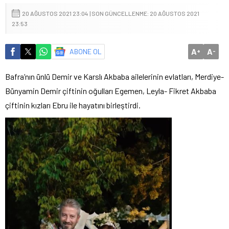
20 AĞUSTOS 2021 23:04 | SON GÜNCELLENME: 20 AĞUSTOS 2021
23:53
A
A
ABONE OL
+
-
Bafra’nın ünlü Demir ve Karslı Akbaba ailelerinin evlatları, Merdiye-
Bünyamin Demir çiftinin oğulları Egemen, Leyla- Fikret Akbaba
çiftinin kızları Ebru ile hayatını birleştirdi.