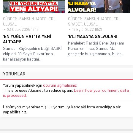
GÜNDEM
,
SAMSUN HABERLERİ
,
GÜNDEM
,
SAMSUN HABERLERİ
,
ULUSAL
SİYASET
,
ULUSAL
23 Ocak 2025 16:16
18 Eylül 2022 16:21
‘EN YOĞUN HAT’TA YENİ
‘6’LI MASA’YA SALVOLAR!
ALTYAPI!
Memleket Partisi Genel Başkanı
Samsun Büyükşehir'e bağlı SASKİ
Muharrem İnce, Samsun’da
ekipleri, 19 Mayıs Bulvarı’nda
gençlerle buluşmasında, Millet...
kanalizasyon hattını...
YORUMLAR
Yorum yapabilmek için
oturum açmalısınız
.
This site uses Akismet to reduce spam.
Learn how your comment data
is processed.
Henüz yorum yapılmamış. İlk yorumu yukarıdaki form aracılığıyla siz
yapabilirsiniz.