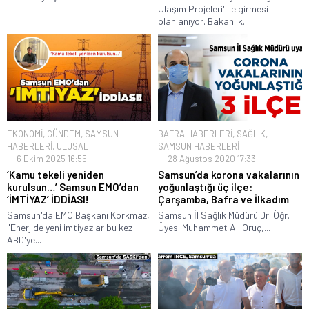
Ulaşım Projeleri' ile girmesi
planlanıyor. Bakanlık...
EKONOMİ
,
GÜNDEM
,
SAMSUN
BAFRA HABERLERİ
,
SAĞLIK
,
HABERLERİ
,
ULUSAL
SAMSUN HABERLERİ
6 Ekim 2025 16:55
28 Ağustos 2020 17:33
‘Kamu tekeli yeniden
Samsun’da korona vakalarının
kurulsun…’ Samsun EMO’dan
yoğunlaştığı üç ilçe:
‘İMTİYAZ’ İDDİASI!
Çarşamba, Bafra ve İlkadım
Samsun'da EMO Başkanı Korkmaz,
Samsun İl Sağlık Müdürü Dr. Öğr.
"Enerjide yeni imtiyazlar bu kez
Üyesi Muhammet Ali Oruç,...
ABD'ye...