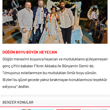
DÜĞÜN BOYU BÜYÜK HEYECAN
Düğün merasimi boyunca heyecan ve mutluluklarını gizleyemeyen
genç çiftin babaları Fikret Akbaba ile Bünyamin Demir de,
“Umuyoruz evlatlarımızın bu mutlulukları ömür boyu sürsün.
Bizleri bu güzel gecede yalnız bırakmayan konuklarımıza teşekkür
ediyoruz” dediler.
BENZER KONULAR