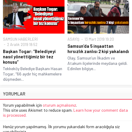
SAMSUN HABERLERİ
ASAYİŞ
13 Mart 2019 19:20
2 Aralık 2019 18:52
Samsun’da 5 inşaattan
Başkan Togar: “Belediyeyi
hırsızlık zanlısı 2 kişi yakalandı
nasıl yönettiğimiz bir tez
Olay, Samsun’un İlkadım ve
konusu”
Atakum ilçelerinde meydana geldi.
Tekkeköy Belediye Başkanı Hasan
Edinilen bilgiye...
Togar, “66 aydır hiç mahkemelere
düşmeden...
YORUMLAR
Yorum yapabilmek için
oturum açmalısınız
.
This site uses Akismet to reduce spam.
Learn how your comment data
is processed.
Henüz yorum yapılmamış. İlk yorumu yukarıdaki form aracılığıyla siz
yapabilirsiniz.