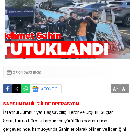
3 EKIM 2023 15:30
A
A
ABONE OL
+
-
SAMSUN DAHİL 7 İLDE OPERASYON
İstanbul Cumhuriyet Başsavcılığı Terör ve Örgütlü Suçlar
Soruşturma Bürosu tarafından yürütülen soruşturma
çerçevesinde, kamuoyunda Şahinler olarak bilinen ve liderliğini