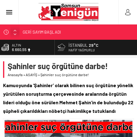
GERİ SAYIM BAŞLADI
SAMSUNSPOR’DA HEDEF 5’İNCİLİK!
İSTANBUL
29°C
ALTIN
6.660,55
‘BAFRA’YA YATIRIM YAPIN!’
HAFIF YAĞMURLU
İŞTE FINDIK FİYATI!
BİST
Şahinler suç örgütüne darbe!
13.779,39
YÖNETİCİ SEÇERKEN YAPILAN EN BÜYÜK HATALAR
Anasayfa
»
ASAYİŞ
»
Şahinler suç örgütüne darbe!
DOLAR
47,7111
Kamuoyunda ‘Şahinler’ olarak bilinen suç örgütüne yönelik
EURO
yürütülen soruşturma çerçevesinde aralarında örgütün
55,1881
lideri olduğu öne sürülen Mehmet Şahin’in de bulunduğu 22
şüpheli çıkarıldıkları nöbetçi hakimlikçe tutuklandı