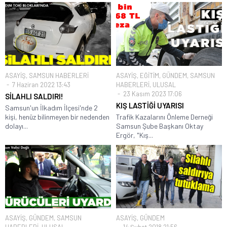
ASAYİŞ
,
SAMSUN HABERLERİ
ASAYİŞ
,
EĞİTİM
,
GÜNDEM
,
SAMSUN
7 Haziran 2022 13:43
HABERLERİ
,
ULUSAL
23 Kasım 2023 17:06
SİLAHLI SALDIRI!
KIŞ LASTİĞİ UYARISI
Samsun'un İlkadım İlçesi'nde 2
kişi, henüz bilinmeyen bir nedenden
Trafik Kazalarını Önleme Derneği
dolayı...
Samsun Şube Başkanı Oktay
Ergör, "Kış...
ASAYİŞ
,
GÜNDEM
,
SAMSUN
ASAYİŞ
,
GÜNDEM
HABERLERİ
,
ULUSAL
14 Şubat 2018 21:56