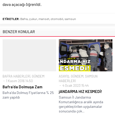
dava açacağı öğrenildi.
ETİKETLER:
Bafra
,
çukur
,
manset
,
otomobil
,
samsun
BENZER KONULAR
BAFRA HABERLERİ
,
GÜNDEM
ASAYİŞ
,
GÜNDEM
,
SAMSUN
1 Kasım 2016 14:50
HABERLERİ
4 Ocak 2023 15:44
Bafra’da Dolmuşa Zam
jANDARMA HIZ KESMEDİ!
Bafra'da Dolmuş Fiyatlarına % 25
zam yapıldı
Samsun İl Jandarma
Komutanlığınca aralık ayında
gerçekleştirilen uygulamalar
sonucunda çok...