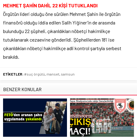
MEHMET ŞAHİN DAHİL 22 KİŞİ TUTUKLANDI
Örgütün lideri olduğu öne sürülen Mehmet Şahin ile örgütün
finansörü olduğu iddia edilen Salih Yiğiner’in de arasında
bulunduğu 22 şüpheli, çıkarıldıkları nöbetçi hakimlikçe
tutuklanarak cezaevine gönderildi. Şüphelilerden 18’i ise
çıkarıldıkları nöbetçi hakimlikçe adli kontrol şartıyla serbest
bırakıldı.
ETİKETLER:
#suç örgütü
,
manset
,
samsun
BENZER KONULAR