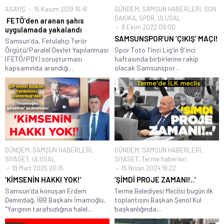
ASAYİŞ
15 Kasım 2019 16:41
GÜNDEM
,
SAMSUN HABERLERİ
,
SON
DAKİKA
,
SPOR
,
ULUSAL
FETÖ’den aranan şahıs
8 Ekim 2022 09:00
uygulamada yakalandı
SAMSUNSPOR’UN ‘ÇIKIŞ’ MAÇI!
Samsun'da, Fetulahçı Terör
Örgütü/Paralel Devlet Yapılanması
Spor Toto 1'inci Lig'in 8'inci
(FETÖ/PDY) soruşturması
haftasında birbirlerine rakip
kapsamında arandığı...
olacak Samsunspor...
GÜNDEM
,
SAMSUN HABERLERİ
,
GÜNDEM
,
SAMSUN HABERLERİ
,
SİYASET
,
ULUSAL
SİYASET
,
Terme haberleri
19 Mart 2025 20:15
15 Nisan 2024 18:22
‘KİMSENİN HAKKI YOK!’
‘ŞİMDİ PROJE ZAMANI!..’
Samsun'da konuşan Erdem
Terme Belediyesi Meclisi bugün ilk
Demirdağ, İBB Başkanı İmamoğlu,
toplantısını Başkan Şenol Kul
"Yargının tarafsızlığına halel...
başkanlığında...