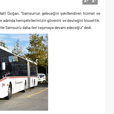
A
A
+
-
lit Doğan, “Samsun’un geleceğini şekillendiren hizmet ve
z her adımda hemşehrilerimizin güvenini ve desteğini hissettik.
etle Samsun’u daha ileri taşımaya devam edeceğiz” dedi.