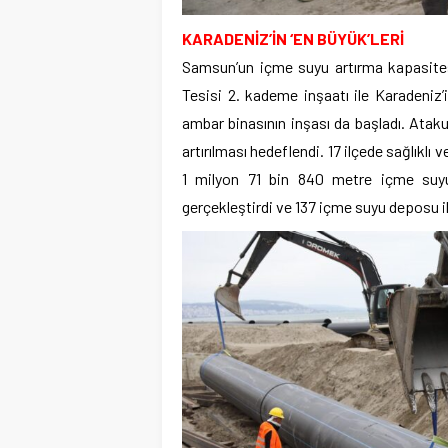
KARADENİZ’İN ‘EN BÜYÜK’LERİ
Samsun’un içme suyu artırma kapasites
Tesisi 2. kademe inşaatı ile Karadeniz
ambar binasının inşası da başladı. Ataku
artırılması hedeflendi. 17 ilçede sağlıklı
1 milyon 71 bin 840 metre içme suyu
gerçekleştirdi ve 137 içme suyu deposu il