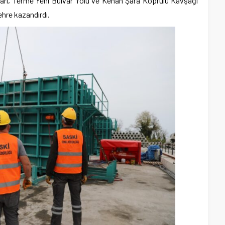
arı, Terme Yeni Bulvar Yolu ve Kenan Şara Köprülü Kavşağı
şehre kazandırdı.