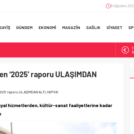
8 Ağustos 202
SAYİŞ
GÜNDEM
EKONOMİ
MAGAZİN
SAĞLIK
SİYASET
SP
A
6
F 5’İNCİLİK!
B
1
IN!’
en ‘2025’ raporu ULAŞIMDAN
D
4
 YAPILAN EN BÜYÜK HATALAR
025’ raporu ULAŞIMDAN ALTLYAPIYA!
E
5
yal hizmetlerden, kültür-sanat faaliyetlerine kadar
ı