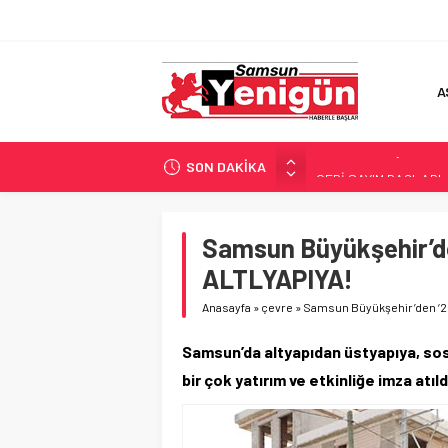
A
SON DAKİKA
GERİ SAYIM BAŞLADI
SAMSUNSPOR’DA HEDE
‘BAFRA’YA YATIRIM YAP
Samsun Büyükşehir’d
İŞTE FINDIK FİYATI!
ALTLYAPIYA!
YÖNETİCİ SEÇERKEN
Anasayfa
»
çevre
»
Samsun Büyükşehir’den ‘2
Samsun’da altyapıdan üstyapıya, sos
bir çok yatırım ve etkinliğe imza atıld