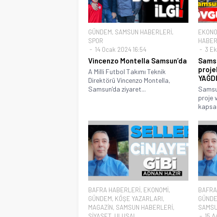
GÜNDEM
,
SAMSUN HABERLERİ
,
EKONO
SPOR
HABER
14 Ocak 2024 16:54
3 Ek
Vincenzo Montella Samsun’da
Samsu
proje
A Milli Futbol Takımı Teknik
YAĞD
Direktörü Vincenzo Montella,
Samsun’da ziyaret...
Samsun
proje 
kapsam
BAFRA HABERLERİ
,
EKONOMİ
,
BAFRA
GÜNDEM
,
KÖŞE YAZARLARI
,
GÜND
MAGAZİN
,
SAMSUN HABERLERİ
,
SAMSU
SİYASET
,
ULUSAL
15 A