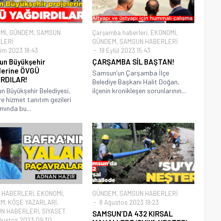
Mİ
,
GÜNDEM
,
SAMSUN
Çarşamba haberleri
,
EKONOMİ
,
LERİ
GÜNDEM
,
SAMSUN HABERLERİ
im 2023 18:43
19 Eylül 2023 15:43
n Büyükşehir
ÇARŞAMBA SİL BAŞTAN!
lerine ÖVGÜ
Samsun’un Çarşamba İlçe
IRDILAR!
Belediye Başkanı Halit Doğan,
 Büyükşehir Belediyesi,
ilçenin kronikleşen sorunlarının...
ve hizmet tanıtım gezileri
ında bu...
 HABERLERİ
,
EKONOMİ
,
GÜNDEM
,
SAMSUN HABERLERİ
EM
,
KÖŞE YAZARLARI
,
8 Ağustos 2023 19:23
N HABERLERİ
,
SİYASET
SAMSUN’DA 432 KIRSAL
ğustos 2023 09:30