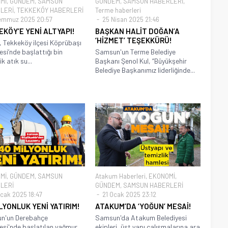
Mİ
,
GÜNDEM
,
SAMSUN
GÜNDEM
,
SAMSUN HABERLERİ
,
LERİ
,
TEKKEKÖY HABERLERİ
Terme haberleri
emmuz 2025 20:57
25 Nisan 2025 21:46
KÖY’E YENİ ALTYAPI!
BAŞKAN HALİT DOĞAN’A
‘HİZMET’ TEŞEKKÜRÜ!
 Tekkeköy ilçesi Köprübaşı
esi’nde başlattığı bin
Samsun'un Terme Belediye
k atık su...
Başkanı Şenol Kul, “Büyükşehir
Belediye Başkanımız liderliğinde...
Mİ
,
GÜNDEM
,
SAMSUN
Atakum Haberleri
,
EKONOMİ
,
LERİ
GÜNDEM
,
SAMSUN HABERLERİ
cak 2025 18:47
21 Ocak 2025 23:12
LYONLUK YENİ YATIRIM!
ATAKUM’DA ‘YOĞUN’ MESAİ!
n'un Derebahçe
Samsun'da Atakum Belediyesi
esi'nde başlatılan yağmur
ekipleri, üst yapı çalışmalarına ara