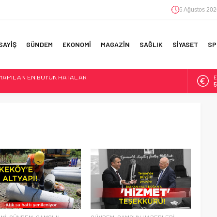
6 Ağustos 202
SAYİŞ
GÜNDEM
EKONOMİ
MAGAZİN
SAĞLIK
SİYASET
SP
 YAPILAN EN BÜYÜK HATALAR
E
5
F 5’İNCİLİK!
A
6
IN!’
B
1
D
4