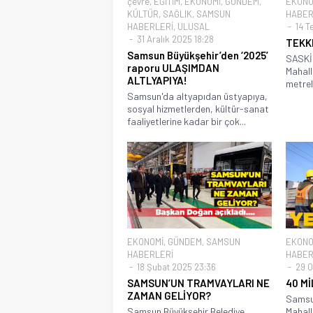
çevre
,
EĞİTİM
,
EKONOMİ
,
GÜNDEM
,
EKONO
KÜLTÜR
,
SAĞLIK
,
SAMSUN
HABER
HABERLERİ
,
ULUSAL
14 T
31 Aralık 2025 18:28
TEKKE
Samsun Büyükşehir’den ‘2025’
SASKİ,
raporu ULAŞIMDAN
Mahall
ALTLYAPIYA!
metreli
Samsun'da altyapıdan üstyapıya,
sosyal hizmetlerden, kültür-sanat
faaliyetlerine kadar bir çok...
EKONOMİ
,
GÜNDEM
,
SAMSUN
EKONO
HABERLERİ
HABER
18 Şubat 2025 23:36
29 O
SAMSUN’UN TRAMVAYLARI NE
40 Mİ
ZAMAN GELİYOR?
Samsu
Samsun Büyükşehir Belediye
Mahall