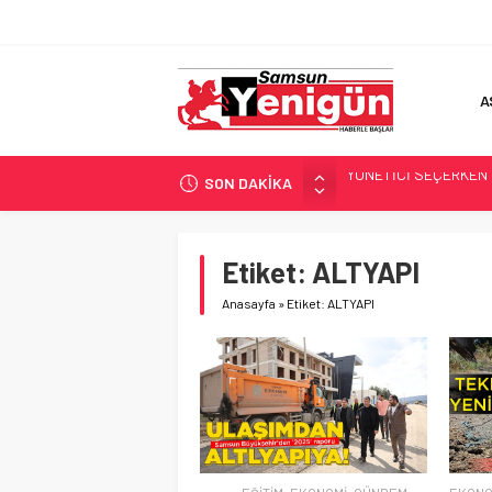
A
YÖNETİCİ SEÇERKEN
SON DAKİKA
GERİ SAYIM BAŞLADI
SAMSUNSPOR’DA HEDE
‘BAFRA’YA YATIRIM YAP
Etiket:
ALTYAPI
İŞTE FINDIK FİYATI!
Anasayfa
»
Etiket: ALTYAPI