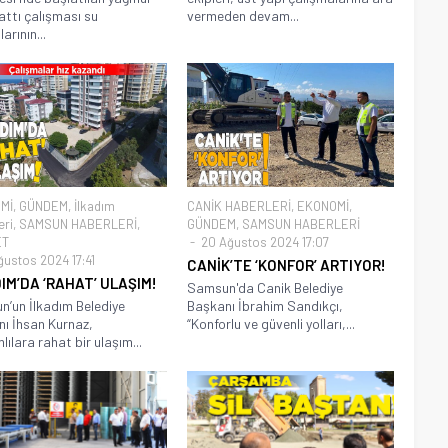
attı çalışması su
vermeden devam...
arının...
Mİ
,
GÜNDEM
,
İlkadım
CANİK HABERLERİ
,
EKONOMİ
,
eri
,
SAMSUN HABERLERİ
,
GÜNDEM
,
SAMSUN HABERLERİ
ET
20 Ağustos 2024 17:07
ğustos 2024 17:41
CANİK’TE ‘KONFOR’ ARTIYOR!
IM’DA ‘RAHAT’ ULAŞIM!
Samsun'da Canik Belediye
’un İlkadım Belediye
Başkanı İbrahim Sandıkçı,
ı İhsan Kurnaz,
“Konforlu ve güvenli yolları,...
lılara rahat bir ulaşım...