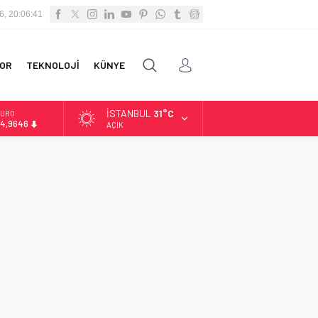
6, 20:06:42
OR
TEKNOLOJİ
KÜNYE
İSTANBUL
31°C
URO
4,9646
AÇIK
LTIN
.488,95
İST
3.798,82
OLAR
7,5939