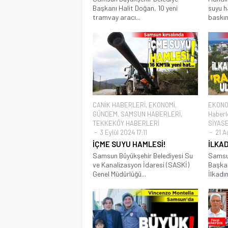
Başkanı Halit Doğan, 10 yeni
suyu h
tramvay aracı...
baskınl
CANİK HABERLERİ
,
EKONOMİ
,
EKONO
GÜNDEM
,
SAMSUN HABERLERİ
,
Haberl
TEKKEKÖY HABERLERİ
SİYAS
3 Eylül 2024 17:11
21 A
İÇME SUYU HAMLESİ!
İLKAD
Samsun Büyükşehir Belediyesi Su
Samsun
ve Kanalizasyon İdaresi (SASKİ)
Başkan
Genel Müdürlüğü...
İlkadım