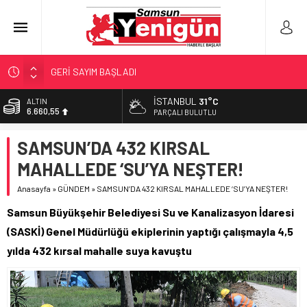
GERİ SAYIM BAŞLADI
SAMSUNSPOR’DA HEDEF 5’İNCİLİK!
İSTANBUL
31°C
ALTIN
6.660,55
‘BAFRA’YA YATIRIM YAPIN!’
PARÇALI BULUTLU
İŞTE FINDIK FİYATI!
BİST
SAMSUN’DA 432 KIRSAL
13.779,39
YÖNETİCİ SEÇERKEN YAPILAN EN BÜYÜK HATALAR
MAHALLEDE ‘SU’YA NEŞTER!
DOLAR
47,7111
Anasayfa
»
GÜNDEM
»
SAMSUN’DA 432 KIRSAL MAHALLEDE ‘SU’YA NEŞTER!
EURO
Samsun Büyükşehir Belediyesi Su ve Kanalizasyon İdaresi
55,1881
(SASKİ) Genel Müdürlüğü ekiplerinin yaptığı çalışmayla 4,5
yılda 432 kırsal mahalle suya kavuştu