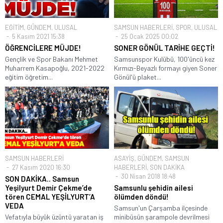
EĞİTİM
,
GÜNDEM
,
ULUSAL
SAMSUN HABERLERİ
,
SPOR
,
ULUSAL
5 Kasım 2021 15:38
25 Ocak 2025 00:02
ÖĞRENCİLERE MÜJDE!
SONER GÖNÜL TARİHE GEÇTİ!
Gençlik ve Spor Bakanı Mehmet
Samsunspor Kulübü, 100'üncü kez
Muharrem Kasapoğlu, 2021-2022
Kırmızı-Beyazlı formayı giyen Soner
eğitim öğretim...
Gönül'ü plaket...
SAMSUN HABERLERİ
ASAYİŞ
,
GÜNDEM
,
SAMSUN
27 Kasım 2020 16:30
HABERLERİ
,
SON DAKİKA
30 Nisan 2018 18:48
SON DAKİKA.. Samsun
Yeşilyurt Demir Çekme’de
Samsunlu şehidin ailesi
tören CEMAL YEŞİLYURT’A
ölümden döndü!
VEDA
Samsun'un Çarşamba ilçesinde
Vefatıyla büyük üzüntü yaratan iş
minibüsün şarampole devrilmesi