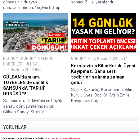
dünyasının duayen
sonucu 3 kişi yaralandı....
sanayicilerinden, Yeşilyurt Grup...
EKONOMİ
,
GÜNDEM
,
SAMSUN
GÜNDEM
30 Kasım 2020 15:17
HABERLERİ
,
ULUSAL
Koronavirüs Bilim Kurulu Üyesi
9 Haziran 2026 16:41
Kayıpmaz: Daha sert
GÜLSAN’da yıkım,
tedbirlerin alınma zamanı
TOYBELEN’de canlılık
geldi
SAMSUN’dA ‘TARİHİ’
Sağlık Bakanlığı Koronavirüs Bilim
DÖNÜŞÜM!
Kurulu Üyesi Doç. Dr. Afşin Emre
Samsun'da, Türkiye’nin en büyük
Kayıpmaz, bugün...
sanayi dönüşümlerinden biri
Gülsan Sanayi Sitesi'nin...
YORUMLAR
Yorum yapabilmek için
oturum açmalısınız
.