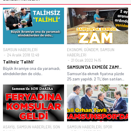
SAMSUN HABERLERİ
EKONOMİ
,
GÜNDEM
,
SAMSUN
24 Aralık 2018 12:49
HABERLERİ
21 Ocak 2022 14:15
Talihsiz ‘Talihli’
SAMSUN’DA EKMEĞE ZAM!..
Büyük ikramiye ona da yaramadı,
elindekilerden de oldu..
Samsun'da ekmek fiyatına yüzde
25 zam yapıldı. 2 TL'den satılan...
ASAYİŞ
,
SAMSUN HABERLERİ
,
SON
SAMSUN HABERLERİ
,
SPOR