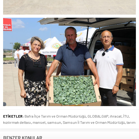
ETİKETLER:
Bafra İlçe Tarım ve Orman Müdürlüğü
,
GLOBALGAP
,
ihracat
,
İTU
,
kızılırmak deltası
,
manset
,
samsun
,
Samsun İl Tarım ve Orman Müdürlüğü
,
tarım
BENZER KONULAR