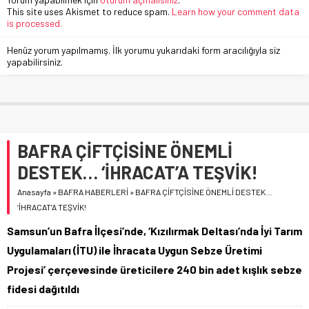
This site uses Akismet to reduce spam.
Learn how your comment data
is processed.
Henüz yorum yapılmamış. İlk yorumu yukarıdaki form aracılığıyla siz
yapabilirsiniz.
BAFRA ÇİFTÇİSİNE ÖNEMLİ
DESTEK… ‘İHRACAT’A TEŞVİK!
Anasayfa
»
BAFRA HABERLERİ
»
BAFRA ÇİFTÇİSİNE ÖNEMLİ DESTEK…
‘İHRACAT’A TEŞVİK!
Samsun’un Bafra İlçesi’nde, ‘Kızılırmak Deltası’nda İyi Tarım
Uygulamaları (İTU) ile İhracata Uygun Sebze Üretimi
Projesi’ çerçevesinde üreticilere 240 bin adet kışlık sebze
fidesi dağıtıldı