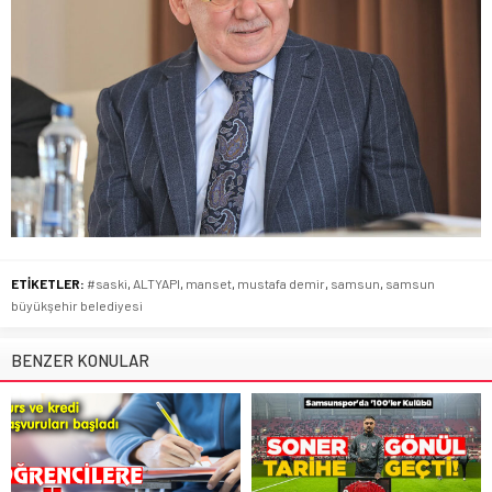
ETİKETLER:
#saski
,
ALTYAPI
,
manset
,
mustafa demir
,
samsun
,
samsun
büyükşehir belediyesi
BENZER KONULAR