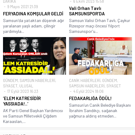
DAKİKA
6 Ekim 2023 15:58
9 Mayıs 2021 21:39
Vali Orhan Tavlı
FERYADINA KOMŞULAR GELDİ
SAMSUNSPOR’DA
Samsun'da yataktan düşerek ağır
Samsun Valisi Orhan Tavlı, Çaykur
yaralanan yaşlı adam, çilingir
Rizespor maçı öncesi Yılport
yardımıyla...
Samsunspor'u...
GÜNDEM
,
SAMSUN HABERLERİ
,
CANİK HABERLERİ
,
GÜNDEM
,
SİYASET
,
ULUSAL
SAMSUN HABERLERİ
,
SİYASET
17 Eylül 2023 16:23
4 Eylül 2024 18:06
‘ELEM KATRESİDİR
FEDAKARLIĞA ÖDÜL!
YASSIADA!..’
Samsun’un Canik Belediye Başkanı
AK Parti Genel Başkan Yardımcısı
İbrahim Sandıkçı, sağanak
ve Samsun Milletvekili Çiğdem
yağmura aldırış etmeden...
Karaaslan,...