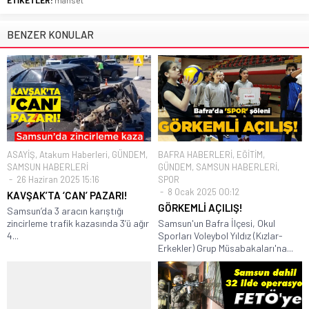
BENZER KONULAR
ASAYİŞ
,
Atakum Haberleri
,
GÜNDEM
,
BAFRA HABERLERİ
,
EĞİTİM
,
SAMSUN HABERLERİ
GÜNDEM
,
SAMSUN HABERLERİ
,
26 Haziran 2025 15:16
SPOR
8 Ocak 2025 00:12
KAVŞAK’TA ‘CAN’ PAZARI!
GÖRKEMLİ AÇILIŞ!
Samsun’da 3 aracın karıştığı
zincirleme trafik kazasında 3’ü ağır
Samsun'un Bafra İlçesi, Okul
4...
Sporları Voleybol Yıldız (Kızlar-
Erkekler) Grup Müsabakaları'na...