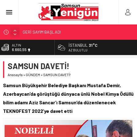
GERİ SAYIM BAŞLADI
SAMSUNSPOR’DA HEDEF 5’İNCİLİK!
İSTANBUL
31°C
ALTIN
6.660,55
‘BAFRA’YA YATIRIM YAPIN!’
AZ BULUTLU
İŞTE FINDIK FİYATI!
BİST
SAMSUN DAVETİ!
13.779,39
YÖNETİCİ SEÇERKEN YAPILAN EN BÜYÜK HATALAR
Anasayfa
»
GÜNDEM
»
SAMSUN DAVETİ!
DOLAR
47,7111
Samsun Büyükşehir Belediye Başkanı Mustafa Demir,
EURO
Azerbaycan’da görüştüğü dünyaca ünlü Nobel Kimya Ödüllü
55,1881
bilim adamı Aziz Sancar’ı Samsun’da düzenlenecek
TEKNOFEST 2022’ye davet etti