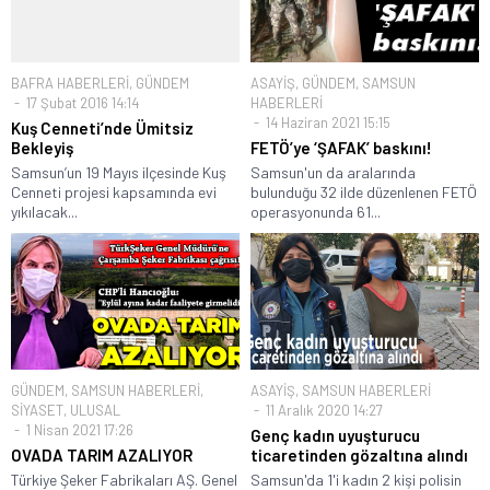
BAFRA HABERLERİ
,
GÜNDEM
ASAYİŞ
,
GÜNDEM
,
SAMSUN
17 Şubat 2016 14:14
HABERLERİ
14 Haziran 2021 15:15
Kuş Cenneti’nde Ümitsiz
Bekleyiş
FETÖ’ye ‘ŞAFAK’ baskını!
Samsun’un 19 Mayıs ilçesinde Kuş
Samsun'un da aralarında
Cenneti projesi kapsamında evi
bulunduğu 32 ilde düzenlenen FETÖ
yıkılacak...
operasyonunda 61...
GÜNDEM
,
SAMSUN HABERLERİ
,
ASAYİŞ
,
SAMSUN HABERLERİ
SİYASET
,
ULUSAL
11 Aralık 2020 14:27
1 Nisan 2021 17:26
Genç kadın uyuşturucu
OVADA TARIM AZALIYOR
ticaretinden gözaltına alındı
Türkiye Şeker Fabrikaları AŞ. Genel
Samsun'da 1'i kadın 2 kişi polisin