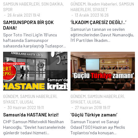
SAMSUN HABERLERİ
,
SON DAKİKA
,
GÜNDEM
,
İlkadım Haberleri
,
SAMSUN
SPOR
HABERLERİ
,
SİYASET
26 Aralık 2021 19:41
13 Aralık 2023 16:26
SAMSUNSPOR’A BİR ŞOK
‘İLKADIM ÇARESİZ DEĞİL!..’
DAHA!
Samsun'un tanınan ve sevilen
Spor Toto 1'inci Lig'in 19'uncu
eğitimcilerinden Davut Numanoğlu,
haftasında Samsunspor
İYİ Parti'den İlkadım...
sahasında karşılaştığı Tuzlaspor...
GÜNDEM
,
SAMSUN HABERLERİ
,
GÜNDEM
,
SAMSUN HABERLERİ
,
SİYASET
,
ULUSAL
SİYASET
,
ULUSAL
30 Haziran 2022 19:11
27 Haziran 2018 19:17
Samsun’da HASTANE krizi!
‘Güçlü Türkiye zamanı’
CHP Samsun Milletvekili Neslihan
Samsun Ticaret ve Sanayi
Hancıoğlu, "Devlet hastanelerinde
Odası(TSO) Haziran ayı Meclis
günlerdir tedavi hizmeti...
Toplantısı'nda konuşan...