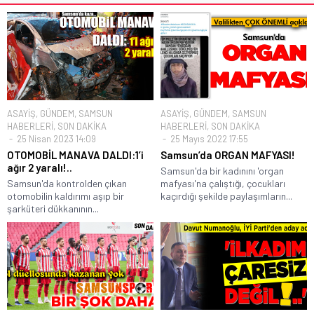
ASAYİŞ
,
GÜNDEM
,
SAMSUN
ASAYİŞ
,
GÜNDEM
,
SAMSUN
HABERLERİ
,
SON DAKİKA
HABERLERİ
,
SON DAKİKA
25 Nisan 2023 14:09
25 Mayıs 2022 17:55
OTOMOBİL MANAVA DALDI:1’i
Samsun’da ORGAN MAFYASI!
ağır 2 yaralı!..
Samsun'da bir kadınını 'organ
Samsun'da kontrolden çıkan
mafyası'na çalıştığı, çocukları
otomobilin kaldırımı aşıp bir
kaçırdığı şekilde paylaşımların...
şarküteri dükkanının...