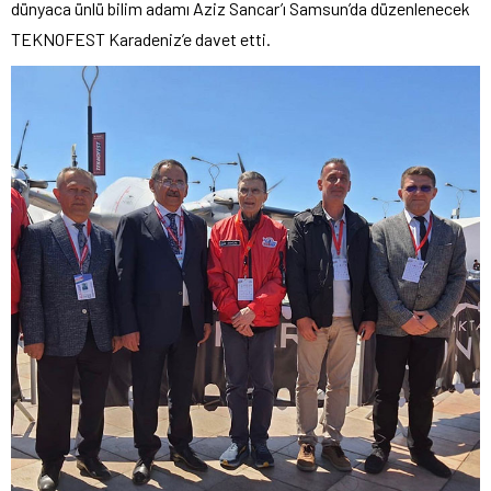
dünyaca ünlü bilim adamı Aziz Sancar’ı Samsun’da düzenlenecek
TEKNOFEST Karadeniz’e davet etti.