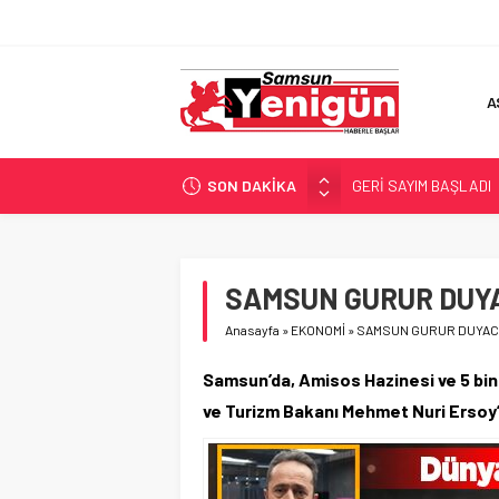
A
SON DAKİKA
GERİ SAYIM BAŞLADI
SAMSUNSPOR’DA HEDE
‘BAFRA’YA YATIRIM YAP
İŞTE FINDIK FİYATI!
SAMSUN GURUR DUY
YÖNETİCİ SEÇERKEN
Anasayfa
»
EKONOMİ
»
SAMSUN GURUR DUYAC
Samsun’da, Amisos Hazinesi ve 5 bin 
ve Turizm Bakanı Mehmet Nuri Ersoy’u