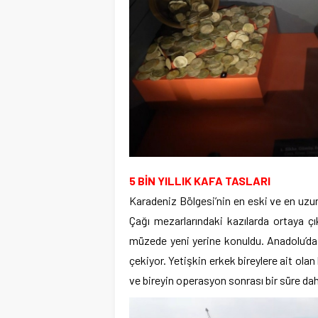
5 BİN YILLIK KAFA TASLARI
Karadeniz Bölgesi’nin en eski ve en uzu
Çağı mezarlarındaki kazılarda ortaya çık
müzede yeni yerine konuldu. Anadolu’da 
çekiyor. Yetişkin erkek bireylere ait ol
ve bireyin operasyon sonrası bir süre da