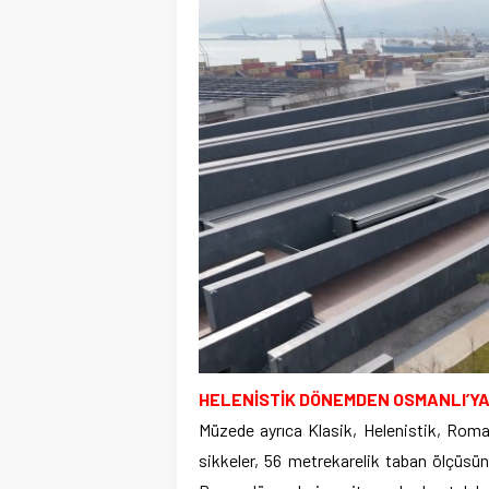
HELENİSTİK DÖNEMDEN OSMANLI’Y
Müzede ayrıca Klasik, Helenistik, Roma
sikkeler, 56 metrekarelik taban ölçüsün