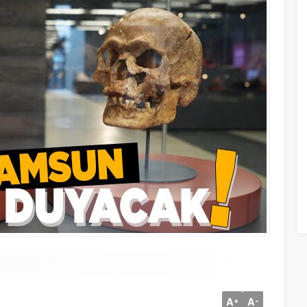
A
A
+
-