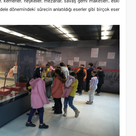
, kemerler, heykeller, mezarlar, savaş gemi maketleri, eski
adele dönemindeki sürecin anlatıldığı eserler gibi birçok eser