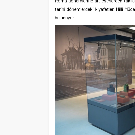
Roma dönemlerine ait eserlerden takılar
tarihi dönemlerdeki kıyafetler, Milli Müc
bulunuyor.