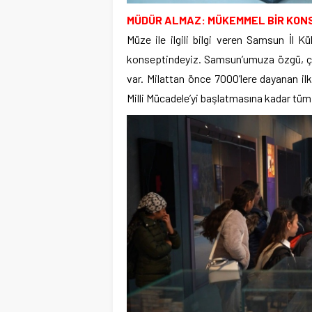
MÜDÜR ALMAZ: MÜKEMMEL BİR KON
Müze ile ilgili bilgi veren Samsun İl
konseptindeyiz. Samsun’umuza özgü, çok
var. Milattan önce 7000’lere dayanan il
Milli Mücadele’yi başlatmasına kadar tüm 