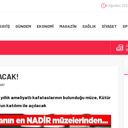
8 Ağustos 202
SAYİŞ
GÜNDEM
EKONOMİ
MAGAZİN
SAĞLIK
SİYASET
SP
B
1
F 5’İNCİLİK!
D
4
IN!’
ACAK!
E
5
 YAPILAN EN BÜYÜK HATALAR
AK!
A
6
yıllık ameliyatlı kafataslarının bulunduğu müze, Kütür
n katılımı ile açılacak