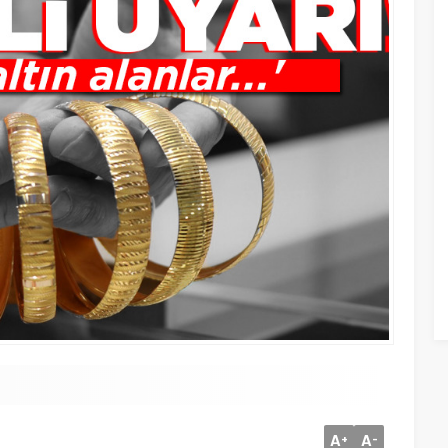
A
A
+
-