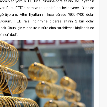
 tahmin ediyorduk. FED’in tutumuna göre altının ONS fiyatının
var. Bunu FED’in para ve faiz politikası belirleyecek. Yine de
 görüyorum. Altın fiyatlarının kısa sürede 1600-1700 dolar
üyorum. FED faiz indirimine giderse altının 2 bin dolar
k. Onun için elinde uzun süre altın tutabilecek kişiler altına
irler” dedi.