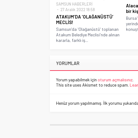
SAMSUN HABERLERİ
Alaca
27 Aralık 2022 18:58
bir ki
ATAKUM’DA ‘OLAĞANÜSTÜ’
Bursa'n
MECLİS!
yerind
Samsun'da 'Olağanüstü' toplanan
konuşt
Atakum Belediye Meclisi'nde alınan
kararla, farklı iş...
YORUMLAR
Yorum yapabilmek için
oturum açmalısınız
.
This site uses Akismet to reduce spam.
Lear
Henüz yorum yapılmamış. İlk yorumu yukarıdaki