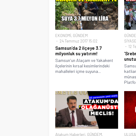
EKONOMİ
,
GÜNDEM
GÜND
24 Temmuz 2017 15:02
SİYAS
12 T
Samsun’da 2 ilçeye 3.7
milyonluk su yatırım!
‘Sreb
unutu
Samsun'un Alaçam ve Yakakent
ilçelerinin kırsal kesimlerindeki
Samsu
mahalleleri içme suyuna...
katlia
münase
Platfo
Atakum Haberleri
,
GÜNDEM
,
ULUSA