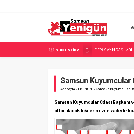
A
SON DAKİKA
GERİ SAYIM BAŞLADI
SAMSUNSPOR’DA HEDE
‘BAFRA’YA YATIRIM YAP
İŞTE FINDIK FİYATI!
Samsun Kuyumcular O
YÖNETİCİ SEÇERKEN
Anasayfa
»
EKONOMİ
»
Samsun Kuyumcular Oda
Samsun Kuyumcular Odası Başkanı ve
altın alacak kişilerin uzun vadede ka