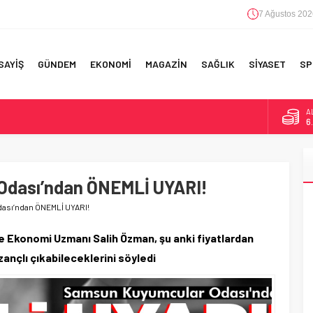
7 Ağustos 202
SAYİŞ
GÜNDEM
EKONOMİ
MAGAZİN
SAĞLIK
SİYASET
SP
A
6
F 5’İNCİLİK!
B
1
IN!’
dası’ndan ÖNEMLİ UYARI!
D
4
 YAPILAN EN BÜYÜK HATALAR
sı’ndan ÖNEMLİ UYARI!
E
5
 Ekonomi Uzmanı Salih Özman, şu anki fiyatlardan
zançlı çıkabileceklerini söyledi