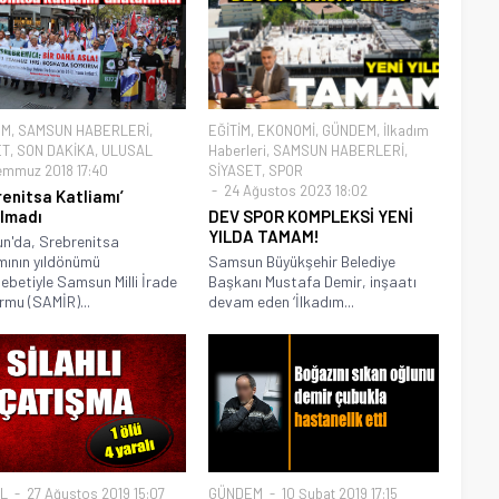
EM
,
SAMSUN HABERLERİ
,
EĞİTİM
,
EKONOMİ
,
GÜNDEM
,
İlkadım
ET
,
SON DAKİKA
,
ULUSAL
Haberleri
,
SAMSUN HABERLERİ
,
emmuz 2018 17:40
SİYASET
,
SPOR
24 Ağustos 2023 18:02
renitsa Katliamı’
lmadı
DEV SPOR KOMPLEKSİ YENİ
YILDA TAMAM!
n'da, Srebrenitsa
mının yıldönümü
Samsun Büyükşehir Belediye
betiyle Samsun Milli İrade
Başkanı Mustafa Demir, inşaatı
rmu (SAMİR)...
devam eden ‘İlkadım...
L
27 Ağustos 2019 15:07
GÜNDEM
10 Şubat 2019 17:15