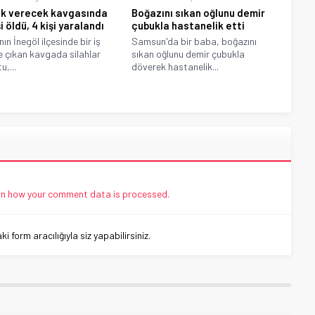
k verecek kavgasında
Boğazını sıkan oğlunu demir
şi öldü, 4 kişi yaralandı
çubukla hastanelik etti
ın İnegöl ilçesinde bir iş
Samsun'da bir baba, boğazını
e çıkan kavgada silahlar
sıkan oğlunu demir çubukla
u,...
döverek hastanelik...
n how your comment data is processed.
 form aracılığıyla siz yapabilirsiniz.