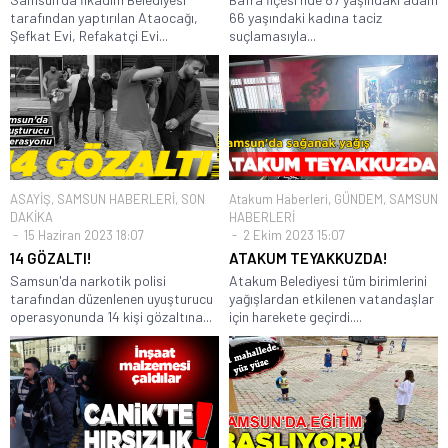
tarafından yaptırılan Ataocağı,
66 yaşındaki kadına taciz
Şefkat Evi, Refakatçi Evi...
suçlamasıyla...
ASAYİŞ
,
SAMSUN HABERLERİ
,
SON
Atakum Haberleri
,
GÜNDEM
,
SAMSUN
DAKİKA
HABERLERİ
15 Haziran 2023 18:07
2 Ekim 2023 15:07
14 GÖZALTI!
ATAKUM TEYAKKUZDA!
Samsun'da narkotik polisi
Atakum Belediyesi tüm birimlerini
tarafından düzenlenen uyuşturucu
yağışlardan etkilenen vatandaşlar
operasyonunda 14 kişi gözaltına...
için harekete geçirdi....