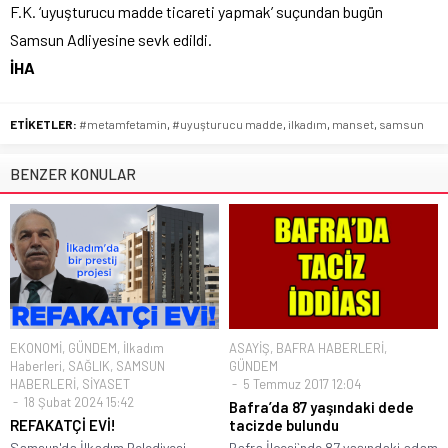
F.K. ‘uyuşturucu madde ticareti yapmak’ suçundan bugün
Samsun Adliyesine sevk edildi.
İHA
ETİKETLER:
#metamfetamin
,
#uyuşturucu madde
,
ilkadım
,
manset
,
samsun
BENZER KONULAR
EKONOMİ
,
GÜNDEM
,
İlkadım
ASAYİŞ
,
BAFRA HABERLERİ
,
Haberleri
,
SAĞLIK
,
SAMSUN
GÜNDEM
HABERLERİ
,
SİYASET
5 Temmuz 2017 12:04
18 Şubat 2024 15:42
Bafra’da 87 yaşındaki dede
REFAKATÇİ EVİ!
tacizde bulundu
Samsun'da İlkadım Belediyesi
Bafra İlçesi`nde 87 yaşındaki adam