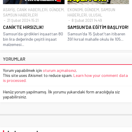
ASAYİŞ
,
CANİK HABERLERİ
,
GÜNDEM
,
EKONOMİ
,
GÜNDEM
,
SAMSUN
SAMSUN HABERLERİ
HABERLERİ
,
ULUSAL
21 Şubat 2024 15:21
8 Şubat 2021 14:49
CANİK’TE HIRSIZLIK!
SAMSUN’DA EĞİTİM BAŞLIYOR!
Samsun'da girdikleri inşaattan 80
Samsun'da 15 Şubat’tan itibaren
bin lira değerinde çeşitli inşaat
391 kırsal mahalle okulu ile 105...
malzemesi...
YORUMLAR
Yorum yapabilmek için
oturum açmalısınız
.
This site uses Akismet to reduce spam.
Learn how your comment data
is processed.
Henüz yorum yapılmamış. İlk yorumu yukarıdaki form aracılığıyla siz
yapabilirsiniz.