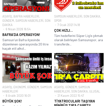
ASAYİŞ
,
BAFRA HABERLERİ
,
SAMSUN HABERLERİ
,
SON DAKİKA
,
GÜNDEM
,
SAMSUN HABERLERİ
,
SON
SPOR
DAKİKA
7 Ocak 2021 14:18
6 Nisan 2026 16:54
ÇOK HIZLI…
BAFRA’DA OPERASYON!
Tüm hedeflerini Süper Lig'e çıkmak
Samsun'un Bafra ilçesinde
olarak belirleyen Samsunspor, ara
düzenlenen operasyonda 20 litre
transferde...
kaçak etil alkol...
ASAYİŞ
,
EKONOMİ
,
GÜNDEM
,
SAMSUN
ASAYİŞ
,
GÜNDEM
,
SAMSUN
HABERLERİ
HABERLERİ
,
SON DAKİKA
,
ULUSAL
8 Aralık 2020 16:01
21 Kasım 2022 15:47
BÜYÜK ŞOK!
TİYATROCULARI TAŞIYAN
MİNİBÜS TIR’A ÇARPTI!