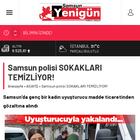
BİLİMİN İZİNDE!
TIR’A ‘ZEHİR’ BASKINI!
İSTANBUL
31°C
ALTIN
6.525,81
FECİ SON!
PARÇALI BULUTLU
UÇURUMDA CAN PAZARI!
BİST
Samsun polisi SOKAKLARI
13.703,13
SAMSUN YANACAK!
TEMİZLİYOR!
DOLAR
47,5932
Anasayfa
»
ASAYİŞ
»
Samsun polisi SOKAKLARI TEMİZLİYOR!
EURO
Samsun’da genç bir kadın uyuşturucu madde ticaretinden
55,0919
gözaltına alındı