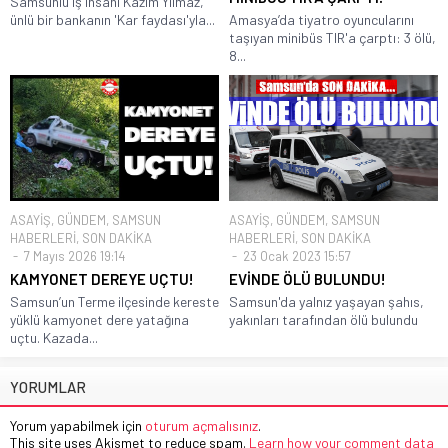
Samsunlu iş insanı Kazım Yılmaz,
ünlü bir bankanın 'Kar faydası'yla...
Amasya’da tiyatro oyuncularını
taşıyan minibüs TIR'a çarptı: 3 ölü,
8...
ASAYİŞ
,
GÜNDEM
,
SAMSUN
ASAYİŞ
,
GÜNDEM
,
SAMSUN
HABERLERİ
,
SON DAKİKA
HABERLERİ
,
SON DAKİKA
7 Mayıs 2026 19:14
23 Ocak 2023 15:57
KAMYONET DEREYE UÇTU!
EVİNDE ÖLÜ BULUNDU!
Samsun’un Terme ilçesinde kereste
Samsun'da yalnız yaşayan şahıs,
yüklü kamyonet dere yatağına
yakınları tarafından ölü bulundu
uçtu. Kazada...
YORUMLAR
Yorum yapabilmek için
oturum açmalısınız
.
This site uses Akismet to reduce spam.
Learn how your comment data