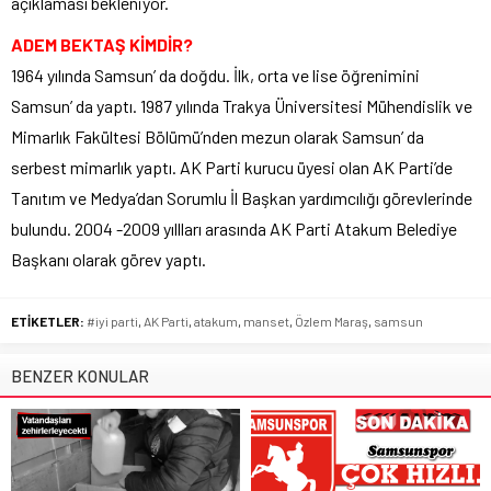
açıklaması bekleniyor.
ADEM BEKTAŞ KİMDİR?
1964 yılında Samsun’ da doğdu. İlk, orta ve lise öğrenimini
Samsun’ da yaptı. 1987 yılında Trakya Üniversitesi Mühendislik ve
Mimarlık Fakültesi Bölümü’nden mezun olarak Samsun’ da
serbest mimarlık yaptı. AK Parti kurucu üyesi olan AK Parti’de
Tanıtım ve Medya’dan Sorumlu İl Başkan yardımcılığı görevlerinde
bulundu. 2004 -2009 yıllları arasında AK Parti Atakum Belediye
Başkanı olarak görev yaptı.
ETİKETLER:
#iyi parti
,
AK Parti
,
atakum
,
manset
,
Özlem Maraş
,
samsun
BENZER KONULAR