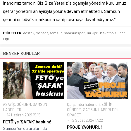
inancımız tamdır. ‘Biz Bize Yeteriz’ sloganıyla yönetim kurulumuz
şeffaf yönetim anlayışıyla yoluna devam etmektedir. Samsun
şehrini en büyük markasına sahip çıkmaya davet ediyoruz.”
ETİKETLER:
destek
,
manset
,
samsun
,
samsunspor
,
Türkiye Basketbol Süper
Ligi
BENZER KONULAR
ASAYİŞ
,
GÜNDEM
,
SAMSUN
Çarşamba haberleri
,
EĞİTİM
,
HABERLERİ
GÜNDEM
,
SAMSUN HABERLERİ
,
14 Haziran 2021 15:15
SİYASET
12 Şubat 2024 17:22
FETÖ’ye ‘ŞAFAK’ baskını!
PROJE YAĞMURU!
Samsun'un da aralarında