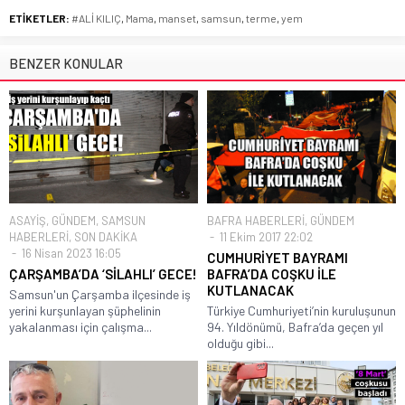
ETİKETLER:
#ALİ KILIÇ
,
Mama
,
manset
,
samsun
,
terme
,
yem
BENZER KONULAR
ASAYİŞ
,
GÜNDEM
,
SAMSUN
BAFRA HABERLERİ
,
GÜNDEM
HABERLERİ
,
SON DAKİKA
11 Ekim 2017 22:02
16 Nisan 2023 16:05
CUMHURİYET BAYRAMI
ÇARŞAMBA’DA ‘SİLAHLI’ GECE!
BAFRA’DA COŞKU İLE
KUTLANACAK
Samsun'un Çarşamba ilçesinde iş
yerini kurşunlayan şüphelinin
Türkiye Cumhuriyeti’nin kuruluşunun
yakalanması için çalışma...
94. Yıldönümü, Bafra’da geçen yıl
olduğu gibi...