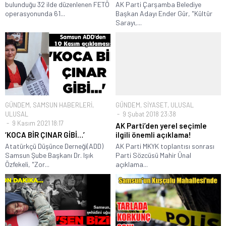
bulunduğu 32 ilde düzenlenen FETÖ
AK Parti Çarşamba Belediye
operasyonunda 61...
Başkan Adayı Ender Gür, "Kültür
Sarayı,...
GÜNDEM
,
SAMSUN HABERLERİ
,
GÜNDEM
,
SİYASET
,
ULUSAL
ULUSAL
9 Şubat 2018 23:38
9 Kasım 2021 18:17
AK Parti’den yerel seçimle
‘KOCA BİR ÇINAR GİBİ…’
ilgili önemli açıklama!
Atatürkçü Düşünce Derneği(ADD)
AK Parti MKYK toplantısı sonrası
Samsun Şube Başkanı Dr. Işık
Parti Sözcüsü Mahir Ünal
Özfekeli, "Zor...
açıklama...