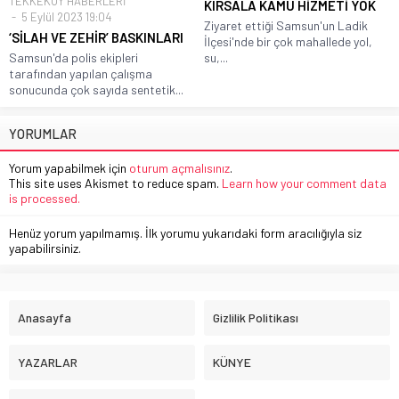
TEKKEKÖY HABERLERİ
KIRSALA KAMU HİZMETİ YOK
5 Eylül 2023 19:04
Ziyaret ettiği Samsun'un Ladik
‘SİLAH VE ZEHİR’ BASKINLARI
İlçesi'nde bir çok mahallede yol,
Samsun'da polis ekipleri
su,...
tarafından yapılan çalışma
sonucunda çok sayıda sentetik...
YORUMLAR
Yorum yapabilmek için
oturum açmalısınız
.
This site uses Akismet to reduce spam.
Learn how your comment data
is processed.
Henüz yorum yapılmamış. İlk yorumu yukarıdaki form aracılığıyla siz
yapabilirsiniz.
Anasayfa
Gizlilik Politikası
YAZARLAR
KÜNYE