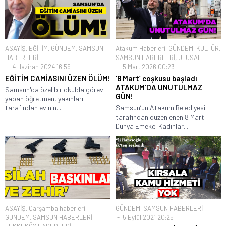
ASAYİŞ
,
EĞİTİM
,
GÜNDEM
,
SAMSUN
Atakum Haberleri
,
GÜNDEM
,
KÜLTÜR
,
HABERLERİ
SAMSUN HABERLERİ
,
ULUSAL
4 Haziran 2024 16:59
5 Mart 2026 00:23
EĞİTİM CAMİASINI ÜZEN ÖLÜM!
‘8 Mart’ coşkusu başladı
ATAKUM’DA UNUTULMAZ
Samsun'da özel bir okulda görev
GÜN!
yapan öğretmen, yakınları
tarafından evinin...
Samsun’un Atakum Belediyesi
tarafından düzenlenen 8 Mart
Dünya Emekçi Kadınlar...
ASAYİŞ
,
Çarşamba haberleri
,
GÜNDEM
,
SAMSUN HABERLERİ
GÜNDEM
,
SAMSUN HABERLERİ
,
5 Eylül 2021 20:25