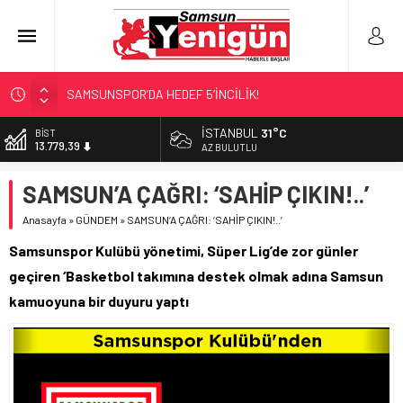
SAMSUNSPOR’DA HEDEF 5’İNCİLİK!
‘BAFRA’YA YATIRIM YAPIN!’
İSTANBUL
31°C
DOLAR
47,7111
İŞTE FINDIK FİYATI!
AZ BULUTLU
YÖNETİCİ SEÇERKEN YAPILAN EN BÜYÜK HATALAR
EURO
SAMSUN’A ÇAĞRI: ‘SAHİP ÇIKIN!..’
55,1881
GERİ SAYIM BAŞLADI
Anasayfa
»
GÜNDEM
»
SAMSUN’A ÇAĞRI: ‘SAHİP ÇIKIN!..’
ALTIN
6.660,55
Samsunspor Kulübü yönetimi, Süper Lig’de zor günler
BİST
geçiren ‘Basketbol takımına destek olmak adına Samsun
13.779,39
kamuoyuna bir duyuru yaptı