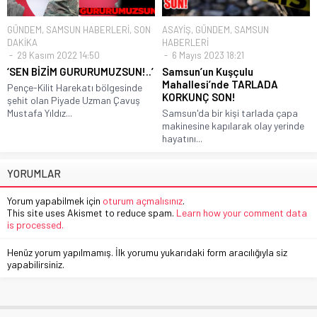
GÜNDEM
,
SAMSUN HABERLERİ
,
SON
ASAYİŞ
,
GÜNDEM
,
SAMSUN
DAKİKA
HABERLERİ
29 Kasım 2022 14:50
6 Mayıs 2023 18:21
‘SEN BİZİM GURURUMUZSUN!..’
Samsun’un Kuşçulu
Mahallesi’nde TARLADA
Pençe-Kilit Harekatı bölgesinde
KORKUNÇ SON!
şehit olan Piyade Uzman Çavuş
Mustafa Yıldız...
Samsun'da bir kişi tarlada çapa
makinesine kapılarak olay yerinde
hayatını...
YORUMLAR
Yorum yapabilmek için
oturum açmalısınız
.
This site uses Akismet to reduce spam.
Learn how your comment data
is processed.
Henüz yorum yapılmamış. İlk yorumu yukarıdaki form aracılığıyla siz
yapabilirsiniz.