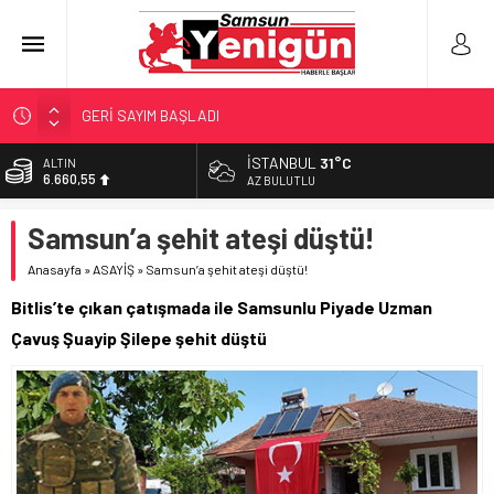
GERİ SAYIM BAŞLADI
SAMSUNSPOR’DA HEDEF 5’İNCİLİK!
İSTANBUL
31°C
ALTIN
6.660,55
‘BAFRA’YA YATIRIM YAPIN!’
AZ BULUTLU
İŞTE FINDIK FİYATI!
BİST
Samsun’a şehit ateşi düştü!
13.779,39
YÖNETİCİ SEÇERKEN YAPILAN EN BÜYÜK HATALAR
Anasayfa
»
ASAYİŞ
»
Samsun’a şehit ateşi düştü!
DOLAR
47,7111
Bitlis’te çıkan çatışmada ile Samsunlu Piyade Uzman
EURO
Çavuş Şuayip Şilepe şehit düştü
55,1881