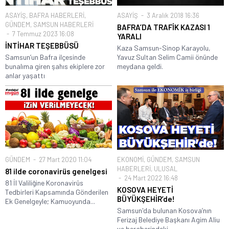
ASAYİŞ
,
BAFRA HABERLERİ
,
ASAYİŞ
3 Aralık 2018 16:36
GÜNDEM
,
SAMSUN HABERLERİ
BAFRA’DA TRAFİK KAZASI 1
7 Temmuz 2023 16:08
YARALI
İNTİHAR TEŞEBBÜSÜ
Kaza Samsun-Sinop Karayolu,
Samsun’un Bafra ilçesinde
Yavuz Sultan Selim Camii önünde
bunalıma giren şahıs ekiplere zor
meydana geldi.
anlar yaşattı
GÜNDEM
27 Mart 2020 11:04
EKONOMİ
,
GÜNDEM
,
SAMSUN
HABERLERİ
,
ULUSAL
81 ilde coronavirüs genelgesi
24 Mart 2022 16:48
81 İl Valiliğine Koronavirüs
KOSOVA HEYETİ
Tedbirleri Kapsamında Gönderilen
BÜYÜKŞEHİR’de!
Ek Genelgeyle; Kamuoyunda...
Samsun'da bulunan Kosova’nın
Ferizaj Belediye Başkanı Agim Aliu
ve beraberindeki...