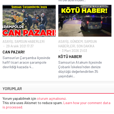
ASAYİŞ
,
SAMSUN HABERLERİ
ASAYİŞ
,
GÜNDEM
,
SAMSUN
29 Aralık 2021 17:37
HABERLERİ
,
SON DAKİKA
3 Mart 2026 21:03
CAN PAZARI!
KÖTÜ HABER!
Samsun’un Çarşamba ilçesinde
hafif ticari aracın şarampole
Samsun’un Atakum ilçesinde
devrildiği kazada 4...
Çobanlı İskelesi’nden denize
düştüğü değerlendirilen 35
yaşındaki...
YORUMLAR
Yorum yapabilmek için
oturum açmalısınız
.
This site uses Akismet to reduce spam.
Learn how your comment data
is processed.