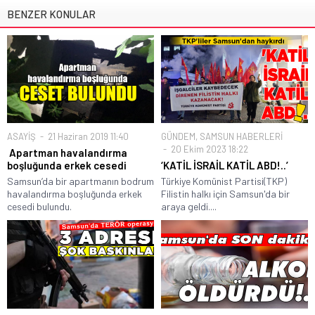
BENZER KONULAR
ASAYİŞ
21 Haziran 2019 11:40
GÜNDEM
,
SAMSUN HABERLERİ
20 Ekim 2023 18:22
Apartman havalandırma
boşluğunda erkek cesedi
‘KATİL İSRAİL KATİL ABD!..’
Samsun’da bir apartmanın bodrum
Türkiye Komünist Partisi(TKP)
havalandırma boşluğunda erkek
Filistin halkı için Samsun'da bir
cesedi bulundu.
araya geldi....