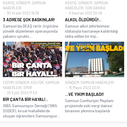
ASAYİŞ
,
GÜNDEM
,
SAMSUN
ASAYİŞ
,
GÜNDEM
,
SAMSUN
HABERLERİ
HABERLERİ
,
SON DAKİKA
30 Aralık 2022 19:38
8 Haziran 2021 20:49
3 ADRESE ŞOK BASKINLAR!
ALKOL ÖLDÜRDÜ!..
Samsun'da DEAŞ terör örgütüne
Samsun alkol zehirlenmesi
yönelik düzenlenen operasyonda
iddiasıyla hastaneye kaldırıldığı
yabancı uyruklu...
iddia edilen bir kişi...
EĞİTİM
,
GÜNDEM
,
KÜLTÜR
,
SAMSUN
GÜNDEM
,
SAMSUN HABERLERİ
HABERLERİ
,
SPOR
15 Mayıs 2022 23:01
25 Eylül 2024 17:53
…VE YIKIM BAŞLADI!
BİR ÇANTA BİR HAYAL!..
Samsun Cumhuriyet Meydanı
1965 Samsunspor Derneği (1965
projesinde eski vergi dairesi
SSDER), kırsal mahallelerde
binasının yıkımına başlandı
okuyan öğrencilere Samsunspor...