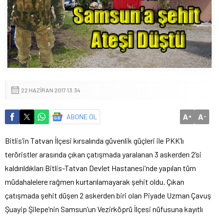
22 HAZIRAN 2017 13:34
A
A
ABONE OL
+
-
Bitlis’in Tatvan İlçesi kırsalında güvenlik güçleri ile PKK’lı
teröristler arasında çıkan çatışmada yaralanan 3 askerden 2’si
kaldırıldıkları Bitlis-Tatvan Devlet Hastanesi’nde yapılan tüm
müdahalelere rağmen kurtarılamayarak şehit oldu. Çıkan
çatışmada şehit düşen 2 askerden biri olan Piyade Uzman Çavuş
Şuayip Şilepe’nin Samsun’un Vezirköprü İlçesi nüfusuna kayıtlı