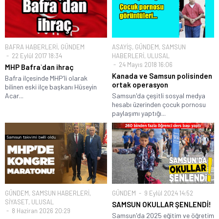
BAFRA HABERLERİ
,
GÜNDEM
ASAYİŞ
,
GÜNDEM
,
SAMSUN
22 Eylül 2017 18:34
HABERLERİ
,
ULUSAL
24 Mayıs 2018 16:06
MHP Bafra`dan ihraç
Kanada ve Samsun polisinden
Bafra ilçesinde MHP’li olarak
ortak operasyon
bilinen eski ilçe başkanı Hüseyin
Acar...
Samsun'da çeşitli sosyal medya
hesabı üzerinden çocuk pornosu
paylaşımı yaptığı...
GÜNDEM
,
SAMSUN HABERLERİ
,
GÜNDEM
9 Eylül 2024 14:52
SİYASET
,
ULUSAL
SAMSUN OKULLAR ŞENLENDİ!
8 Haziran 2026 20:29
Samsun'da 2025 eğitim ve öğretim