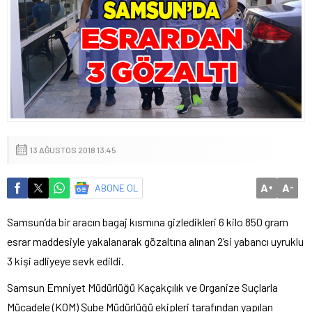
13 AĞUSTOS 2018 13:45
A
A
ABONE OL
+
-
Samsun’da bir aracın bagaj kısmına gizledikleri 6 kilo 850 gram
esrar maddesiyle yakalanarak gözaltına alınan 2’si yabancı uyruklu
3 kişi adliyeye sevk edildi.
Samsun Emniyet Müdürlüğü Kaçakçılık ve Organize Suçlarla
Mücadele (KOM) Şube Müdürlüğü ekipleri tarafından yapılan