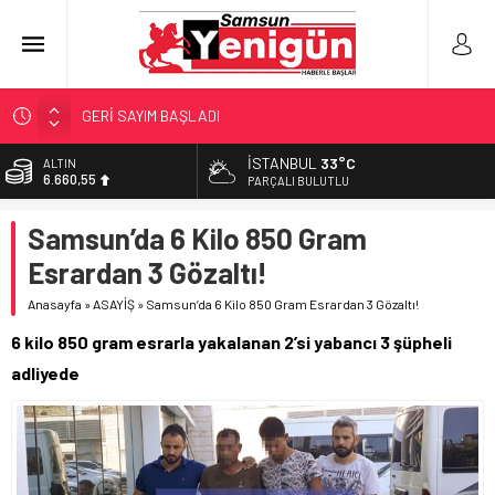
GERİ SAYIM BAŞLADI
SAMSUNSPOR’DA HEDEF 5’İNCİLİK!
İSTANBUL
33°C
ALTIN
6.660,55
‘BAFRA’YA YATIRIM YAPIN!’
PARÇALI BULUTLU
İŞTE FINDIK FİYATI!
BİST
Samsun’da 6 Kilo 850 Gram
13.779,39
YÖNETİCİ SEÇERKEN YAPILAN EN BÜYÜK HATALAR
Esrardan 3 Gözaltı!
DOLAR
47,7111
Anasayfa
»
ASAYİŞ
»
Samsun’da 6 Kilo 850 Gram Esrardan 3 Gözaltı!
EURO
6 kilo 850 gram esrarla yakalanan 2’si yabancı 3 şüpheli
55,1881
adliyede