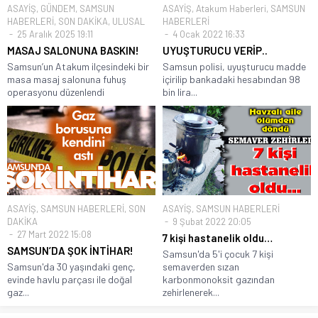
ASAYİŞ
,
GÜNDEM
,
SAMSUN
ASAYİŞ
,
Atakum Haberleri
,
SAMSUN
HABERLERİ
,
SON DAKİKA
,
ULUSAL
HABERLERİ
25 Aralık 2025 19:11
4 Ocak 2022 16:33
MASAJ SALONUNA BASKIN!
UYUŞTURUCU VERİP..
Samsun’un Atakum ilçesindeki bir
Samsun polisi, uyuşturucu madde
masa masaj salonuna fuhuş
içirilip bankadaki hesabından 98
operasyonu düzenlendi
bin lira...
ASAYİŞ
,
SAMSUN HABERLERİ
,
SON
ASAYİŞ
,
SAMSUN HABERLERİ
DAKİKA
9 Şubat 2022 20:05
27 Mart 2022 15:08
7 kişi hastanelik oldu…
SAMSUN’DA ŞOK İNTİHAR!
Samsun'da 5'i çocuk 7 kişi
Samsun'da 30 yaşındaki genç,
semaverden sızan
evinde havlu parçası ile doğal
karbonmonoksit gazından
gaz...
zehirlenerek...