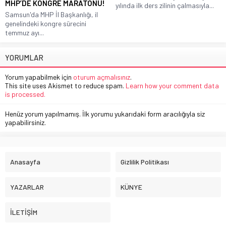
MHP’DE KONGRE MARATONU!
yılında ilk ders zilinin çalmasıyla...
Samsun'da MHP İl Başkanlığı, il
genelindeki kongre sürecini
temmuz ayı...
YORUMLAR
Yorum yapabilmek için
oturum açmalısınız
.
This site uses Akismet to reduce spam.
Learn how your comment data
is processed.
Henüz yorum yapılmamış. İlk yorumu yukarıdaki form aracılığıyla siz
yapabilirsiniz.
Anasayfa
Gizlilik Politikası
YAZARLAR
KÜNYE
İLETİŞİM