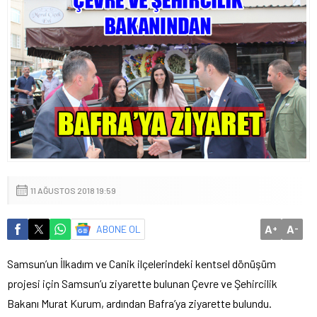
11 AĞUSTOS 2018 19:59
A
A
ABONE OL
+
-
Samsun’un İlkadım ve Canik ilçelerindeki kentsel dönüşüm
projesi için Samsun’u ziyarette bulunan Çevre ve Şehircilik
Bakanı Murat Kurum, ardından Bafra’ya ziyarette bulundu.