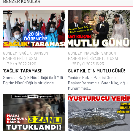
BENZER KONULAR
GÜNDEM
,
SAĞLIK
,
SAMSUN
GÜNDEM
,
MAGAZİN
,
SAMSUN
HABERLERİ
,
ULUSAL
HABERLERİ
,
SİYASET
,
ULUSAL
7 Mart 2022 21:20
25 Eylül 2023 16:23
‘SAĞLIK’ TARAMASI!
SUAT KILIÇ’IN MUTLU GÜNÜ!
Samsun Sağlık Müdürlüğü ile İl Milli
Yeniden Refah Partisi Genel
Eğitim Müdürlüğü iş birliğinde...
Başkan Yardımcısı Suat Kılıç, oğlu
Muhammed...