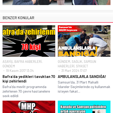
BENZER KONULAR
ASAYİŞ
,
BAFRA HABERLERİ
,
GÜNDEM
,
SAĞLIK
,
SAMSUN
GÜNDEM
HABERLERİ
,
SİYASET
19 Kasım 2017 13:34
31 Mart 2024 17:07
Bafra’da yedikleri tavuktan 70
AMBULANSLARLA SANDIĞA!
kişi zehirlendi
Samsun'da, 31 Mart Mahalli
Bafra'da mevlit programında
İdareler Seçimlerinde oy kullanmak
zehirlenen 70 çevre hastanelere
isteyen fakat...
sevk edildi