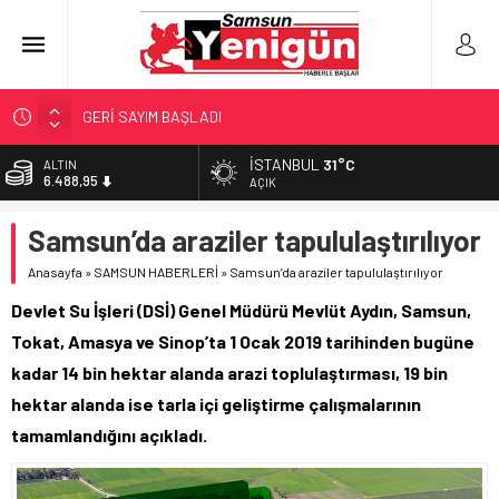
GERİ SAYIM BAŞLADI
SAMSUNSPOR’DA HEDEF 5’İNCİLİK!
İSTANBUL
31°C
ALTIN
6.488,95
‘BAFRA’YA YATIRIM YAPIN!’
AÇIK
İŞTE FINDIK FİYATI!
BİST
Samsun’da araziler tapululaştırılıyor
13.798,82
YÖNETİCİ SEÇERKEN YAPILAN EN BÜYÜK HATALAR
Anasayfa
»
SAMSUN HABERLERİ
»
Samsun’da araziler tapululaştırılıyor
DOLAR
47,5939
Devlet Su İşleri (DSİ) Genel Müdürü Mevlüt Aydın, Samsun,
EURO
Tokat, Amasya ve Sinop’ta 1 Ocak 2019 tarihinden bugüne
54,9646
kadar 14 bin hektar alanda arazi toplulaştırması, 19 bin
hektar alanda ise tarla içi geliştirme çalışmalarının
tamamlandığını açıkladı.