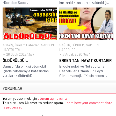
Mücadele Şube...
kurtarıldıktan sonra kaldırıldığı...
ASAYİŞ
,
İlkadım Haberleri
,
SAMSUN
SAĞLIK
,
GÜNDEM
,
SAMSUN
HABERLERİ
HABERLERİ
26 Ocak 2022 13:57
7 Aralık 2020 15:54
ÖLDÜRÜLDÜ!..
ERKEN TANI HAYAT KURTARIR
Samsun'da bir kişi otomobilin
Endokrinoloji ve Metabolizma
içinde tabancayla kafasından
Hastalıkları Uzmanı Dr. Feyzi
vurularak öldürüldü
Gökosmanoğlu, “Kesin nedeni...
YORUMLAR
Yorum yapabilmek için
oturum açmalısınız
.
This site uses Akismet to reduce spam.
Learn how your comment data
is processed.