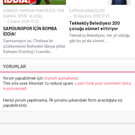
GÜNDEM
,
SAMSUN HABERLERİ
,
SON
SAMSUN HABERLERİ
DAKİKA
,
SPOR
,
ULUSAL
19 Ağustos 2019 17:25
2 Şubat 2026 17:22
Tekkeköy Belediyesi 200
SAMSUNSPOR İÇİN BOMBA
çocuğu sünnet ettiriyor
İDDİA!
Tekkeköy Belediyesi, her yıl olduğu
Samsunspor'un, Chelsea ile
gibi bu yıl da sünnet...
sözleşmesini fesheden dünya yıldızı
Raheem Sterling'i transfer...
YORUMLAR
Yorum yapabilmek için
oturum açmalısınız
.
This site uses Akismet to reduce spam.
Learn how your comment data
is processed.
Henüz yorum yapılmamış. İlk yorumu yukarıdaki form aracılığıyla siz
yapabilirsiniz.