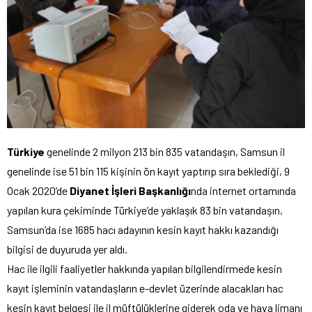
Türkiye
genelinde 2 milyon 213 bin 835 vatandaşın, Samsun il
genelinde ise 51 bin 115 kişinin ön kayıt yaptırıp sıra beklediği, 9
Ocak 2020’de
Diyanet İşleri Başkanlığı
nda internet ortamında
yapılan kura çekiminde Türkiye’de yaklaşık 83 bin vatandaşın,
Samsun’da ise 1685 hacı adayının kesin kayıt hakkı kazandığı
bilgisi de duyuruda yer aldı.
Hac ile ilgili faaliyetler hakkında yapılan bilgilendirmede kesin
kayıt işleminin vatandaşların e-devlet üzerinde alacakları hac
kesin kayıt belgesi ile il müftülüklerine giderek oda ve hava limanı