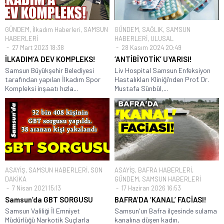
GÜNDEM
,
İlkadım Haberleri
,
SAMSUN
GÜNDEM
,
SAĞLIK
,
SAMSUN
HABERLERİ
HABERLERİ
,
ULUSAL
27 Mart 2023 18:38
28 Kasım 2024 20:49
İLKADIM’A DEV KOMPLEKS!
‘ANTİBİYOTİK’ UYARISI!
Samsun Büyükşehir Belediyesi
Liv Hospital Samsun Enfeksiyon
tarafından yapılan İlkadım Spor
Hastalıkları Kliniği’nden Prof. Dr.
Kompleksi inşaatı hızla...
Mustafa Sünbül,...
ASAYİŞ
,
SAMSUN HABERLERİ
,
SON
ASAYİŞ
,
BAFRA HABERLERİ
,
DAKİKA
GÜNDEM
,
SAMSUN HABERLERİ
7 Nisan 2021 15:13
17 Haziran 2026 16:53
Samsun’da GBT SORGUSU
BAFRA’DA ‘KANAL’ FACİASI!
Samsun Valiliği İl Emniyet
Samsun'un Bafra ilçesinde sulama
Müdürlüğü Narkotik Suçlarla
kanalına düşen kadın,