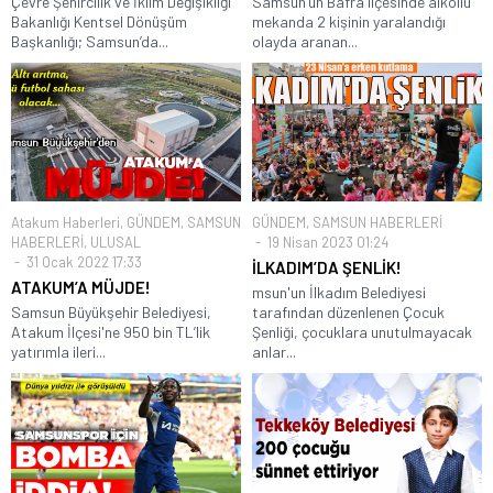
Çevre Şehircilik ve İklim Değişikliği
Samsun’un Bafra ilçesinde alkollü
Bakanlığı Kentsel Dönüşüm
mekanda 2 kişinin yaralandığı
Başkanlığı; Samsun’da...
olayda aranan...
Atakum Haberleri
,
GÜNDEM
,
SAMSUN
GÜNDEM
,
SAMSUN HABERLERİ
HABERLERİ
,
ULUSAL
19 Nisan 2023 01:24
31 Ocak 2022 17:33
İLKADIM’DA ŞENLİK!
ATAKUM’A MÜJDE!
msun'un İlkadım Belediyesi
Samsun Büyükşehir Belediyesi,
tarafından düzenlenen Çocuk
Atakum İlçesi'ne 950 bin TL’lik
Şenliği, çocuklara unutulmayacak
yatırımla ileri...
anlar...