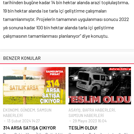
tarihinden bugüne kadar 14 bin hektar alanda arazi toplulaştırma,
19 bin hektar alanda ise tarla içi geliştirme çalışmaları
tamamlanmıştır. Projelerin tamamının uygulanması sonucu 2022
yılı sonuna kadar 100 bin hektar alanda tarla içi geliştirme
çalışmasının tamamlanması planlanıyor” diye konuştu.
BENZER KONULAR
EKONOMİ
,
GÜNDEM
,
SAMSUN
ASAYİŞ
,
BAFRA HABERLERİ
,
HABERLERİ
SAMSUN HABERLERİ
13 Şubat 2024 14:27
29 Mayıs 2023 16:04
314 ARSA SATIŞA ÇIKIYOR
TESLİM OLDU!