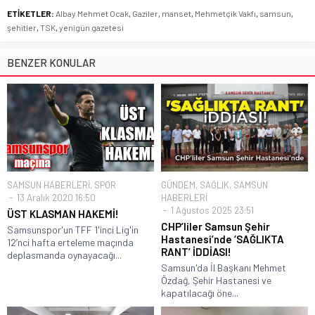
ETİKETLER:
Albay Mehmet Ocak
,
Gaziler
,
manset
,
Mehmetçik Vakfı
,
samsun
,
şehitler
,
TSK
,
yenigün gazetesi
BENZER KONULAR
SAMSUN HABERLERİ
,
SPOR
GÜNDEM
,
SAĞLIK
,
SAMSUN
13 Aralık 2020 16:50
HABERLERİ
1 Ağustos 2025 23:51
ÜST KLASMAN HAKEMİ!
CHP’liler Samsun Şehir
Samsunspor'un TFF 1'inci Lig'in
Hastanesi’nde ‘SAĞLIKTA
12’nci hafta erteleme maçında
RANT’ İDDİASI!
deplasmanda oynayacağı...
Samsun'da İl Başkanı Mehmet
Özdağ, Şehir Hastanesi ve
kapatılacağı öne...