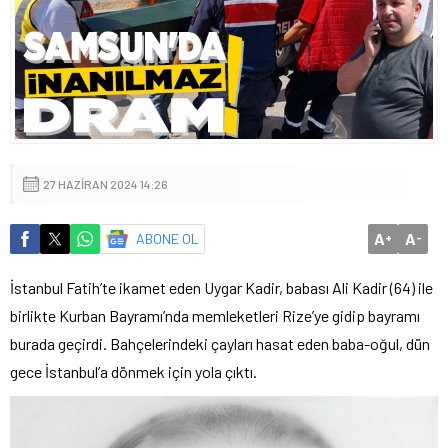
27 HAZIRAN 2024 14:26
A
A
ABONE OL
+
-
İstanbul Fatih’te ikamet eden Uygar Kadir, babası Ali Kadir (64) ile
birlikte Kurban Bayramı’nda memleketleri Rize’ye gidip bayramı
burada geçirdi. Bahçelerindeki çayları hasat eden baba-oğul, dün
gece İstanbul’a dönmek için yola çıktı.