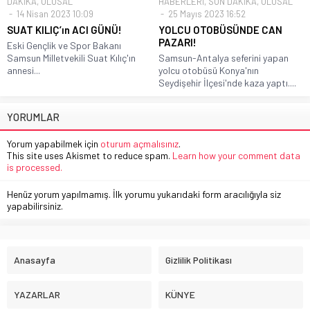
DAKİKA
,
ULUSAL
HABERLERİ
,
SON DAKİKA
,
ULUSAL
14 Nisan 2023 10:09
25 Mayıs 2023 16:52
SUAT KILIÇ’ın ACI GÜNÜ!
YOLCU OTOBÜSÜNDE CAN
PAZARI!
Eski Gençlik ve Spor Bakanı
Samsun Milletvekili Suat Kılıç'ın
Samsun-Antalya seferini yapan
annesi...
yolcu otobüsü Konya'nın
Seydişehir İlçesi'nde kaza yaptı....
YORUMLAR
Yorum yapabilmek için
oturum açmalısınız
.
This site uses Akismet to reduce spam.
Learn how your comment data
is processed.
Henüz yorum yapılmamış. İlk yorumu yukarıdaki form aracılığıyla siz
yapabilirsiniz.
Anasayfa
Gizlilik Politikası
YAZARLAR
KÜNYE