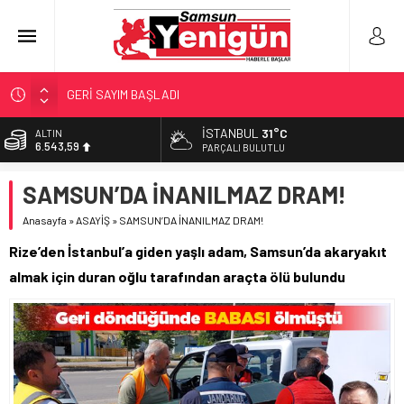
GERİ SAYIM BAŞLADI
SAMSUNSPOR’DA HEDEF 5’İNCİLİK!
İSTANBUL
31°C
ALTIN
6.543,59
‘BAFRA’YA YATIRIM YAPIN!’
PARÇALI BULUTLU
İŞTE FINDIK FİYATI!
BİST
SAMSUN’DA İNANILMAZ DRAM!
13.798,82
YÖNETİCİ SEÇERKEN YAPILAN EN BÜYÜK HATALAR
Anasayfa
»
ASAYİŞ
»
SAMSUN’DA İNANILMAZ DRAM!
DOLAR
47,7010
Rize’den İstanbul’a giden yaşlı adam, Samsun’da akaryakıt
EURO
almak için duran oğlu tarafından araçta ölü bulundu
55,0063