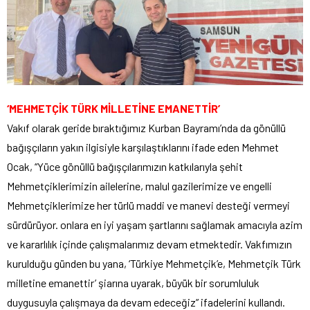
‘MEHMETÇİK TÜRK MİLLETİNE EMANETTİR’
Vakıf olarak geride bıraktığımız Kurban Bayramı’nda da gönüllü
bağışçıların yakın ilgisiyle karşılaştıklarını ifade eden Mehmet
Ocak, “Yüce gönüllü bağışçılarımızın katkılarıyla şehit
Mehmetçiklerimizin ailelerine, malul gazilerimize ve engelli
Mehmetçiklerimize her türlü maddi ve manevi desteği vermeyi
sürdürüyor. onlara en iyi yaşam şartlarını sağlamak amacıyla azim
ve kararlılık içinde çalışmalarımız devam etmektedir. Vakfımızın
kurulduğu günden bu yana, ‘Türkiye Mehmetçik’e, Mehmetçik Türk
milletine emanettir’ şiarına uyarak, büyük bir sorumluluk
duygusuyla çalışmaya da devam edeceğiz” ifadelerini kullandı.