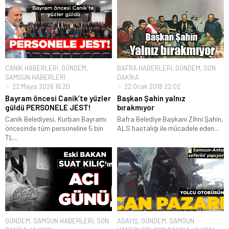
CANİK HABERLERİ
,
GÜNDEM
,
BAFRA HABERLERİ
,
GÜNDEM
,
SON
SAMSUN HABERLERİ
DAKİKA
22 Mayıs 2026 16:20
22 Ocak 2018 22:02
Bayram öncesi Canik’te yüzler
Başkan Şahin yalnız
güldü PERSONELE JEST!
bırakmıyor
Canik Belediyesi, Kurban Bayramı
Bafra Belediye Başkanı Zihni Şahin,
öncesinde tüm personeline 5 bin
ALS hastalığı ile mücadele eden...
TL...
GÜNDEM
,
SAMSUN HABERLERİ
,
SON
ASAYİŞ
,
GÜNDEM
,
SAMSUN