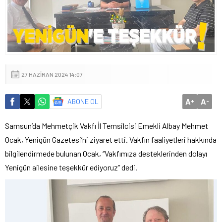
27 HAZIRAN 2024 14:07
A
A
ABONE OL
+
-
Samsun’da Mehmetçik Vakfı İl Temsilcisi Emekli Albay Mehmet
Ocak, Yenigün Gazetesi’ni ziyaret etti. Vakfın faaliyetleri hakkında
bilgilendirmede bulunan Ocak, “Vakfımıza desteklerinden dolayı
Yenigün ailesine teşekkür ediyoruz” dedi.