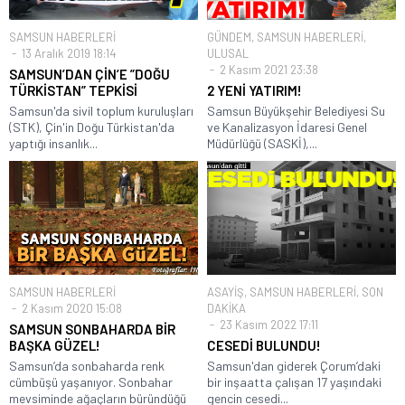
SAMSUN HABERLERİ
GÜNDEM
,
SAMSUN HABERLERİ
,
13 Aralık 2019 18:14
ULUSAL
2 Kasım 2021 23:38
SAMSUN’DAN ÇİN’E ”DOĞU
TÜRKİSTAN” TEPKİSİ
2 YENİ YATIRIM!
Samsun'da sivil toplum kuruluşları
Samsun Büyükşehir Belediyesi Su
(STK), Çin'in Doğu Türkistan'da
ve Kanalizasyon İdaresi Genel
yaptığı insanlık...
Müdürlüğü (SASKİ),...
SAMSUN HABERLERİ
ASAYİŞ
,
SAMSUN HABERLERİ
,
SON
2 Kasım 2020 15:08
DAKİKA
23 Kasım 2022 17:11
SAMSUN SONBAHARDA BİR
BAŞKA GÜZEL!
CESEDİ BULUNDU!
Samsun’da sonbaharda renk
Samsun'dan giderek Çorum’daki
cümbüşü yaşanıyor. Sonbahar
bir inşaatta çalışan 17 yaşındaki
mevsiminde ağaçların büründüğü
gencin cesedi...