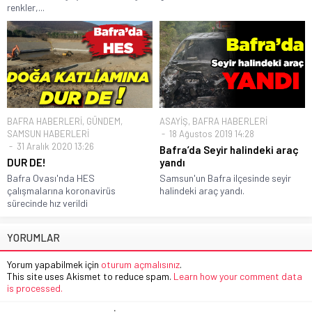
renkler,...
BAFRA HABERLERİ
,
GÜNDEM
,
ASAYİŞ
,
BAFRA HABERLERİ
SAMSUN HABERLERİ
18 Ağustos 2019 14:28
31 Aralık 2020 13:26
Bafra’da Seyir halindeki araç
DUR DE!
yandı
Bafra Ovası'nda HES
Samsun'un Bafra ilçesinde seyir
çalışmalarına koronavirüs
halindeki araç yandı.
sürecinde hız verildi
YORUMLAR
Yorum yapabilmek için
oturum açmalısınız
.
This site uses Akismet to reduce spam.
Learn how your comment data
is processed.