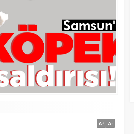
A
A
+
-