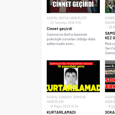
ASAYİŞ
,
BAFRA HABERLERİ
GÜND
22 Temmuz 2019 11:19
DAKİK
29 M
Cinnet geçirdi
SAMS
Samsun’un Bafra ilçesinde
KEZ 
psikolojik sorunları olduğu iddia
edilen kadın evini...
Misli.
Yarı F
Samsun
ASAYİŞ
,
GÜNDEM
,
SAMSUN
ASAYİ
HABERLERİ
HABER
13 Mayıs 2023 13:34
8 Şu
KURTARILAMADI
SOKA