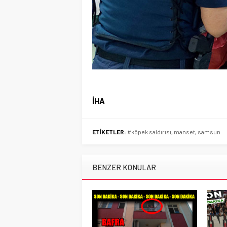
İHA
ETİKETLER:
#köpek saldırısı
,
manset
,
samsun
BENZER KONULAR