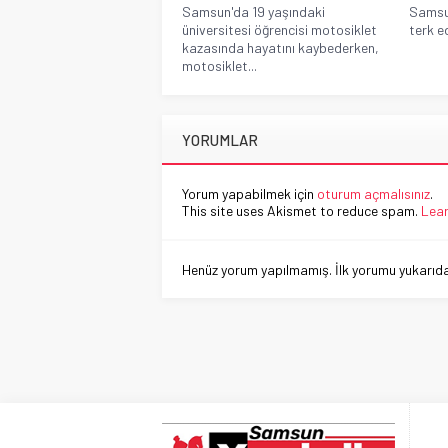
Samsun'da 19 yaşındaki
Samsun
üniversitesi öğrencisi motosiklet
terk e
kazasında hayatını kaybederken,
motosiklet...
YORUMLAR
Yorum yapabilmek için
oturum açmalısınız
.
This site uses Akismet to reduce spam.
Lear
Henüz yorum yapılmamış. İlk yorumu yukarıdaki
TÜNELDE FACİA!
Anasayfa
»
ASAYİŞ
»
TÜNELDE FACİA!