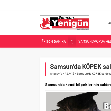
A
SON DAKİKA
SAMSUNSPOR’DA HEDE
‘BAFRA’YA YATIRIM YAP
İŞTE FINDIK FİYATI!
YÖNETİCİ SEÇERKEN
Samsun’da KÖPEK sald
GERİ SAYIM BAŞLADI
Anasayfa
»
ASAYİŞ
»
Samsun’da KÖPEK saldırıs
Samsun’da kendi köpeklerinin saldır