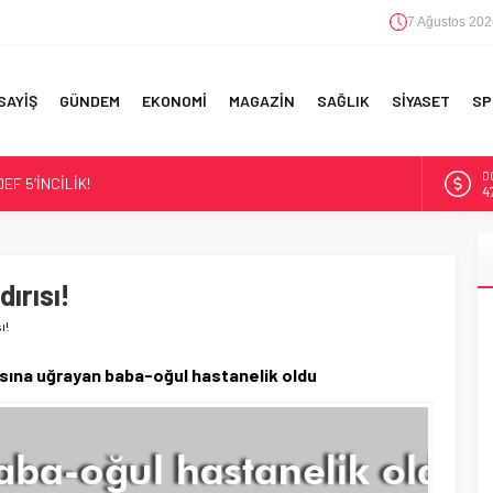
7 Ağustos 202
SAYİŞ
GÜNDEM
EKONOMİ
MAGAZİN
SAĞLIK
SİYASET
SP
D
F 5’İNCİLİK!
4
IN!’
E
5
 YAPILAN EN BÜYÜK HATALAR
ırısı!
A
6
ı!
B
1
ısına uğrayan baba-oğul hastanelik oldu