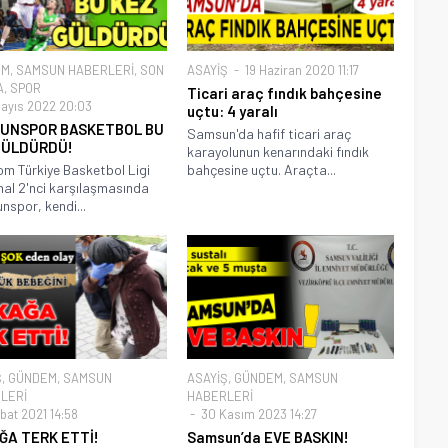
EM
,
SAMSUN HABERLERİ
,
SON
ASAYİŞ
19 Haziran 2020 11:17
A
,
SPOR
Ticari araç fındık bahçesine
ayıs 2022 20:03
uçtu: 4 yaralı
UNSPOR BASKETBOL BU
Samsun'da hafif ticari araç
GÜLDÜRDÜ!
karayolunun kenarındaki fındık
com Türkiye Basketbol Ligi
bahçesine uçtu. Araçta...
inal 2'nci karşılaşmasında
spor, kendi...
Ş
,
GÜNDEM
,
SAMSUN
ASAYİŞ
,
GÜNDEM
,
SAMSUN
LERİ
HABERLERİ
bat 2021 14:58
30 Kasım 2023 14:27
ĞA TERK ETTİ!
Samsun’da EVE BASKIN!