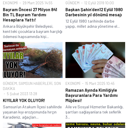
EKONOMİ
29 Mart 2025 14:55
GÜNDEM
12 Eylül 2019 10:00
Bayram Öncesi 27 Milyon 841
Başkan Şahin’den12 Eylül 1980
Bin TL Bayram Yardımı
Darbesinin yıl dönümü mesajı
Hesaplara Yattı!
12 Eylül 1980 tarihinde darbe
Ankara Büyükşehir Belediyesi,
yapıp, millet adına yönetime el...
kentteki çocuklara bayram harçlığı
ödemesi kapsamında kişi...
GÜNDEM
,
SAMSUN HABERLERİ
,
SON
EKONOMİ
15 Mart 2025 10:45
DAKİKA
Ramazan Ayında Kimliğiyle
5 Şubat 2023 13:28
Başvuranlara Para Yardımı
KIYILAR YOK OLUYOR!
Müjdesi!
Samsun’un Atakum İlçesi sahilinde
Aile ve Sosyal Hizmetler Bakanlığı,
yaşanan kıyı erozyonunda hırçın
şartları sağlayanlara tek seferlik
Karadeniz, ağaçları...
3...