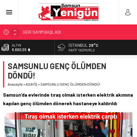
GERİ SAYIM BAŞLADI
SAMSUNSPOR’DA HEDEF 5’İNCİLİK!
İSTANBUL
28°C
ALTIN
6.660,55
‘BAFRA’YA YATIRIM YAPIN!’
HAFIF YAĞMURLU
İŞTE FINDIK FİYATI!
BİST
SAMSUNLU GENÇ ÖLÜMDEN
13.779,39
YÖNETİCİ SEÇERKEN YAPILAN EN BÜYÜK HATALAR
DÖNDÜ!
DOLAR
47,7111
Anasayfa
»
ASAYİŞ
»
SAMSUNLU GENÇ ÖLÜMDEN DÖNDÜ!
EURO
Samsun’da evlerinde tıraş olmak isterken elektrik akımına
55,1881
kapılan genç ölümden dönerek hastaneye kaldırıldı