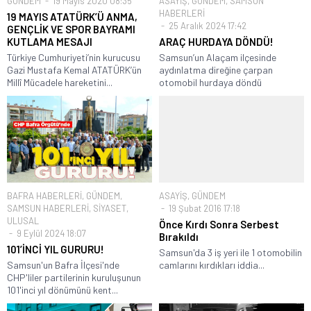
GÜNDEM
19 Mayıs 2020 08:35
ASAYİŞ
,
GÜNDEM
,
SAMSUN
HABERLERİ
19 MAYIS ATATÜRK’Ü ANMA,
25 Aralık 2024 17:42
GENÇLİK VE SPOR BAYRAMI
KUTLAMA MESAJI
ARAÇ HURDAYA DÖNDÜ!
Türkiye Cumhuriyeti’nin kurucusu
Samsun’un Alaçam ilçesinde
Gazi Mustafa Kemal ATATÜRK’ün
aydınlatma direğine çarpan
Millî Mücadele hareketini...
otomobil hurdaya döndü
BAFRA HABERLERİ
,
GÜNDEM
,
ASAYİŞ
,
GÜNDEM
SAMSUN HABERLERİ
,
SİYASET
,
19 Şubat 2016 17:18
ULUSAL
Önce Kırdı Sonra Serbest
9 Eylül 2024 18:07
Bırakıldı
101’İNCİ YIL GURURU!
Samsun'da 3 iş yeri ile 1 otomobilin
Samsun'un Bafra İlçesi'nde
camlarını kırdıkları iddia...
CHP'liler partilerinin kuruluşunun
101'inci yıl dönümünü kent...