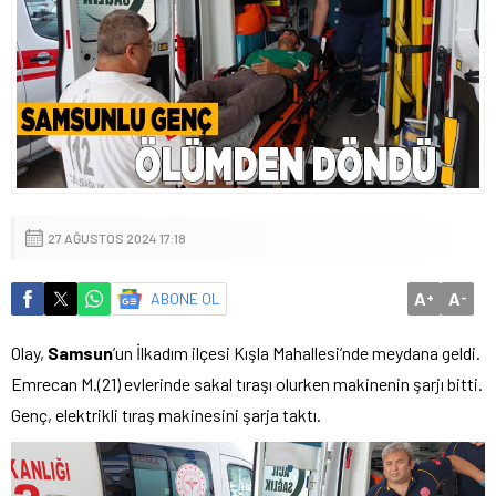
27 AĞUSTOS 2024 17:18
A
A
ABONE OL
+
-
Olay,
Samsun
’un İlkadım ilçesi Kışla Mahallesi’nde meydana geldi.
Emrecan M.(21) evlerinde sakal tıraşı olurken makinenin şarjı bitti.
Genç, elektrikli tıraş makinesini şarja taktı.