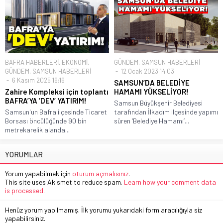
BAFRA HABERLERİ
,
EKONOMİ
,
GÜNDEM
,
SAMSUN HABERLERİ
GÜNDEM
,
SAMSUN HABERLERİ
12 Ocak 2023 14:03
6 Kasım 2025 16:16
SAMSUN’DA BELEDİYE
Zahire Kompleksi için toplantı
HAMAMI YÜKSELİYOR!
BAFRA’YA ‘DEV’ YATIRIM!
Samsun Büyükşehir Belediyesi
Samsun'un Bafra ilçesinde Ticaret
tarafından İlkadım ilçesinde yapımı
Borsası öncülüğünde 90 bin
süren ‘Belediye Hamamı’...
metrekarelik alanda...
YORUMLAR
Yorum yapabilmek için
oturum açmalısınız
.
This site uses Akismet to reduce spam.
Learn how your comment data
is processed.
Henüz yorum yapılmamış. İlk yorumu yukarıdaki form aracılığıyla siz
yapabilirsiniz.