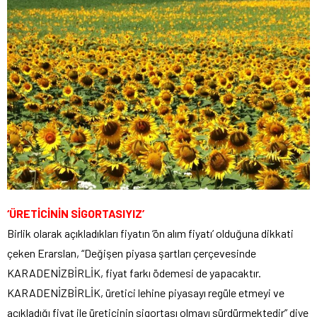
‘ÜRETİCİNİN SİGORTASIYIZ’
Birlik olarak açıkladıkları fiyatın ‘ön alım fiyatı’ olduğuna dikkati
çeken Erarslan, “Değişen piyasa şartları çerçevesinde
KARADENİZBİRLİK, fiyat farkı ödemesi de yapacaktır.
KARADENİZBİRLİK, üretici lehine piyasayı regüle etmeyi ve
açıkladığı fiyat ile üreticinin sigortası olmayı sürdürmektedir” diye