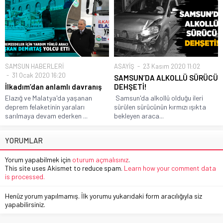
SAMSUN HABERLERİ
ASAYİŞ
23 Kasım 2020 11:02
31 Ocak 2020 16:20
SAMSUN’DA ALKOLLÜ SÜRÜCÜ
İlkadım’dan anlamlı davranış
DEHŞETİ!
Elazığ ve Malatya'da yaşanan
Samsun'da alkollü olduğu ileri
deprem felaketinin yaraları
sürülen sürücünün kırmızı ışıkta
sarılmaya devam ederken ...
bekleyen araca...
YORUMLAR
Yorum yapabilmek için
oturum açmalısınız
.
This site uses Akismet to reduce spam.
Learn how your comment data
is processed.
Henüz yorum yapılmamış. İlk yorumu yukarıdaki form aracılığıyla siz
yapabilirsiniz.