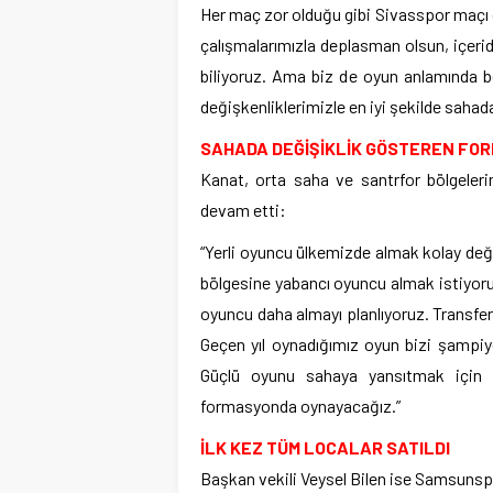
Her maç zor olduğu gibi Sivasspor maçı da
çalışmalarımızla deplasman olsun, içer
biliyoruz. Ama biz de oyun anlamında be
değişkenliklerimizle en iyi şekilde sah
SAHADA DEĞİŞİKLİK GÖSTEREN FO
Kanat, orta saha ve santrfor bölgelerin
devam etti:
“Yerli oyuncu ülkemizde almak kolay deği
bölgesine yabancı oyuncu almak istiyoru
oyuncu daha almayı planlıyoruz. Transfer 
Geçen yıl oynadığımız oyun bizi şampi
Güçlü oyunu sahaya yansıtmak için b
formasyonda oynayacağız.”
İLK KEZ TÜM LOCALAR SATILDI
Başkan vekili Veysel Bilen ise Samsunspor