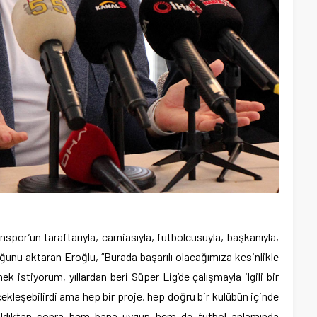
por’un taraftarıyla, camiasıyla, futbolcusuyla, başkanıyla,
ğunu aktaran Eroğlu, “Burada başarılı olacağımıza kesinlikle
istiyorum, yıllardan beri Süper Lig’de çalışmayla ilgili bir
kleşebilirdi ama hep bir proje, hep doğru bir kulübün içinde
rıldıktan sonra hem bana uygun hem de futbol anlamında