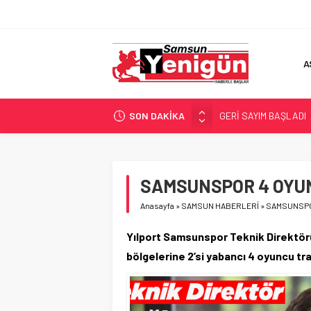
A
SON DAKİKA
GERİ SAYIM BAŞLADI
SAMSUNSPOR’DA HEDE
‘BAFRA’YA YATIRIM YAP
İŞTE FINDIK FİYATI!
SAMSUNSPOR 4 OYUN
YÖNETİCİ SEÇERKEN
Anasayfa
»
SAMSUN HABERLERİ
»
SAMSUNSPO
Yılport Samsunspor Teknik Direktörü
bölgelerine 2’si yabancı 4 oyuncu tr