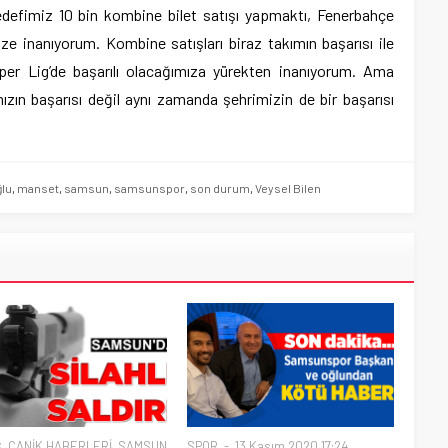
 “Hedefimiz 10 bin kombine bilet satışı yapmaktı, Fenerbahçe
e inanıyorum. Kombine satışları biraz takımın başarısı ile
Süper Lig’de başarılı olacağımıza yürekten inanıyorum. Ama
mızın başarısı değil aynı zamanda şehrimizin de bir başarısı
ğlu
,
manset
,
samsun
,
samsunspor
,
son durum
,
Veysel Bilen
Ş
,
CANİK HABERLERİ
,
SAMSUN
SPOR
13 Kasım 2020 17:24