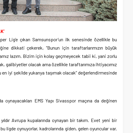
K’
üper Lig’e çıkan Samsunspor’un ilk senesinde özellikle bu
ğine dikkati çekerek, “Bunun için taraftarlarımızın büyük
ız lazım. Bizim için kolay geçmeyecek tabii ki, yani zorlu
ak, galibiyetler olacak ama özellikle taraftarımıza ihtiyacımız
 en iyi şekilde yukarıya taşımak olacak” değerlendirmesinde
nda oynayacakları EMS Yapı Sivasspor maçına da değinen
yıldır Avrupa kupalarında oynayan bir takım. Evet yeni bir
i bu ligde oynuyorlar, kadrolarında giden, gelen oyuncular var.