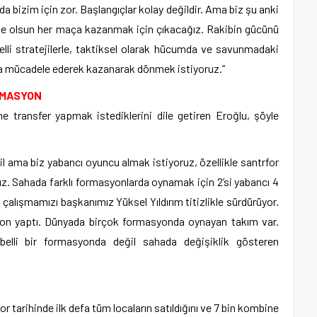
 bizim için zor. Başlangıçlar kolay değildir. Ama biz şu anki
ide olsun her maça kazanmak için çıkacağız. Rakibin gücünü
lli stratejilerle, taktiksel olarak hücumda ve savunmadaki
ada mücadele ederek kazanarak dönmek istiyoruz.”
RMASYON
e transfer yapmak istediklerini dile getiren Eroğlu, şöyle
l ama biz yabancı oyuncu almak istiyoruz, özellikle santrfor
z. Sahada farklı formasyonlarda oynamak için 2’si yabancı 4
çalışmamızı başkanımız Yüksel Yıldırım titizlikle sürdürüyor.
yon yaptı. Dünyada birçok formasyonda oynayan takım var.
elli bir formasyonda değil sahada değişiklik gösteren
 tarihinde ilk defa tüm locaların satıldığını ve 7 bin kombine