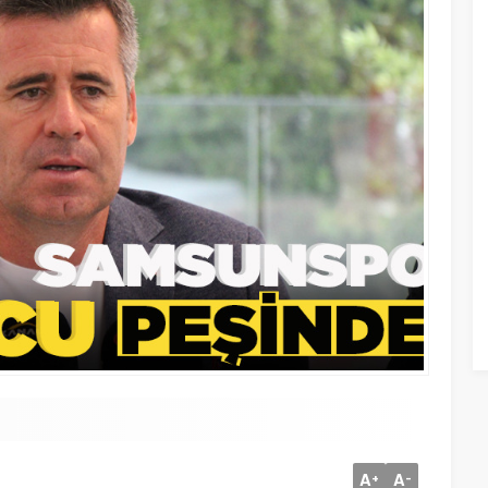
A
A
+
-