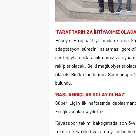
‘TARAFTARIMIZA İHTİYACIMIZ OLACA
Hüseyin Eroğlu, 11 yıl aradan sonra S
adaptasyon süresini atlatması gerekti
desteğiyle maçlara çıkmamız ve oynamam
rakipler olacak. Belki mağlubiyetler olac
olacak. Birlikte hedefimiz Samsunspor’u
bulundu.
‘BAŞLANGIÇLAR KOLAY OLMAZ’
Süper Lig’in ilk haftasında deplasma
Eroğlu, şunları kaydetti:
“Sivasspor takımı baktığınızda son 3-4 
teknik direktörleri var ama yıllardan ber