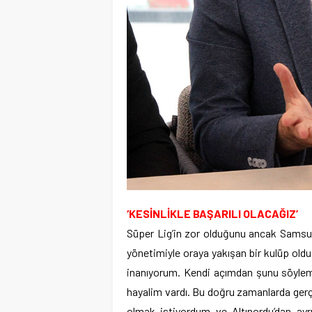
‘KESİNLİKLE BAŞARILI OLACAĞIZ’
Süper Lig’in zor olduğunu ancak Samsuns
yönetimiyle oraya yakışan bir kulüp oldu
inanıyorum. Kendi açımdan şunu söylemek 
hayalim vardı. Bu doğru zamanlarda gerçe
olmak istiyordum ve Altınordu’dan ay