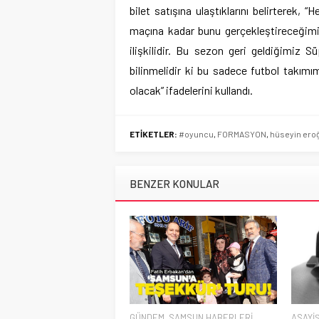
bilet satışına ulaştıklarını belirterek,
maçına kadar bunu gerçekleştireceğimiz
ilişkilidir. Bu sezon geri geldiğimiz 
bilinmelidir ki bu sadece futbol takımı
olacak” ifadelerini kullandı.
ETİKETLER:
#oyuncu
,
FORMASYON
,
hüseyin ero
BENZER KONULAR
GÜNDEM
,
SAMSUN HABERLERİ
,
ASAYİ