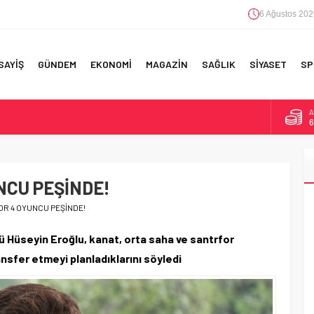
6 Ağustos 202
SAYİŞ
GÜNDEM
EKONOMİ
MAGAZİN
SAĞLIK
SİYASET
SP
B
1
F 5’İNCİLİK!
D
4
IN!’
CU PEŞİNDE!
E
5
 YAPILAN EN BÜYÜK HATALAR
R 4 OYUNCU PEŞİNDE!
A
6
 Hüseyin Eroğlu, kanat, orta saha ve santrfor
ansfer etmeyi planladıklarını söyledi