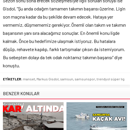
Sezon sonu sona erecek sözleşmesiyle ilgili sorulan soruya ise
Gisdol, “Şu anda odağım tamamen takımın başarısı üzerine. Ligin
son maçına kadar da bu şekilde devam edecek. Hataya yer
vermemiz, düşmememiz gerekiyor. Önemli olan takım ve takımın
başarısının yanı sıra alacağımız sonuçlar. En önemli konu ligde
kalmak. Önce bu hedefimize ulaşmak istiyoruz. Bu hatalara
düşüp, rehavete kapılıp, farklı tartışmalar çıksın da istemiyorum.
Bu sebepten dolayı da tek odak noktamız takımın başarısı” diye
konuştu.
ETİKETLER:
manset
,
Markus Gisdol
,
samsun
,
samsunspor
,
trendyol süper lig
BENZER KONULAR