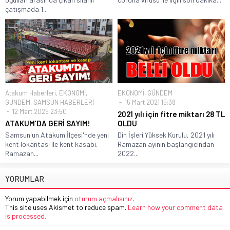
çatışmada 1...
Atakum Haberleri
,
EKONOMİ
,
EKONOMİ
,
GÜNDEM
GÜNDEM
,
SAMSUN HABERLERİ
15 Mart 2021 15:38
12 Mart 2025 23:50
2021 yılı için fitre miktarı 28 TL
ATAKUM’DA GERİ SAYIM!
OLDU
Samsun'un Atakum İlçesi'nde yeni
Din İşleri Yüksek Kurulu, 2021 yılı
kent lokantası ile kent kasabı,
Ramazan ayının başlangıcından
Ramazan...
2022...
YORUMLAR
Yorum yapabilmek için
oturum açmalısınız
.
This site uses Akismet to reduce spam.
Learn how your comment data
is processed.