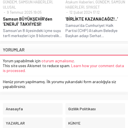
GÜNDEM
,
SAMSUN HABERLERİ
,
Atakum Haberleri
,
GÜNDEM
,
SAMSUN
ULUSAL
HABERLERİ
,
SİYASET
9 Temmuz 2025 19:05
12 Şubat 2024 17:12
Samsun BÜYÜKŞEHİR’den
‘BİRLİKTE KAZANACAĞIZ!..’
‘ENERJİ’ TAKVİYESİ!
Samsun'da Cumhuriyet Halk
Samsun'un 8 ilçesindeki içme suyu
Partisi (CHP) Atakum Belediye
terfi merkezleri için 9 kilometrelik...
Başkan adayı Serhat...
YORUMLAR
Yorum yapabilmek için
oturum açmalısınız
.
This site uses Akismet to reduce spam.
Learn how your comment data
is processed.
Henüz yorum yapılmamış. İlk yorumu yukarıdaki form aracılığıyla siz
yapabilirsiniz.
Anasayfa
Gizlilik Politikası
YAZARLAR
KÜNYE