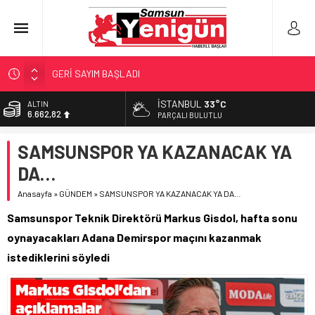
GERİ SAYIM BAŞLADI
SAMSUNSPOR’DA HEDEF 5’İNCİLİK!
İSTANBUL
33°C
ALTIN
6.662,82
‘BAFRA’YA YATIRIM YAPIN!’
PARÇALI BULUTLU
İŞTE FINDIK FİYATI!
BİST
SAMSUNSPOR YA KAZANACAK YA
13.779,39
YÖNETİCİ SEÇERKEN YAPILAN EN BÜYÜK HATALAR
DA…
DOLAR
47,6961
Anasayfa
»
GÜNDEM
»
SAMSUNSPOR YA KAZANACAK YA DA…
EURO
Samsunspor Teknik Direktörü Markus Gisdol, hafta sonu
55,1808
oynayacakları Adana Demirspor maçını kazanmak
istediklerini söyledi