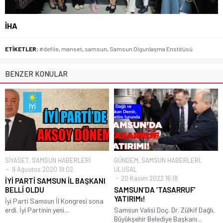
İHA
ETİKETLER:
#defile
,
manset
,
samsun
,
Samsun Olgunlaşma Enstitüsü
BENZER KONULAR
SİYASET
,
SAMSUN HABERLERİ
GÜNDEM
,
SAMSUN HABERLERİ
,
9 Ağustos 2020 19:02
ULUSAL
20 Kasım 2022 16:18
İYİ PARTİ SAMSUN İL BAŞKANI
BELLİ OLDU
SAMSUN’DA ‘TASARRUF’
YATIRIMı!
İyi Parti Samsun İl Kongresi sona
erdi. İyi Partinin yeni...
Samsun Valisi Doç. Dr. Zülkif Dağlı,
Büyükşehir Belediye Başkanı...