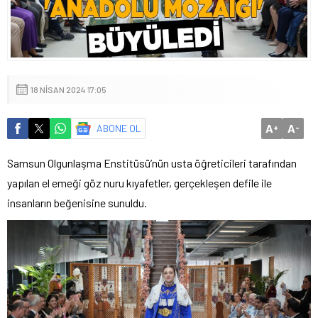
18 NISAN 2024 17:05
A
A
ABONE OL
+
-
Samsun Olgunlaşma Enstitüsü’nün usta öğreticileri tarafından
yapılan el emeği göz nuru kıyafetler, gerçekleşen defile ile
insanların beğenisine sunuldu.