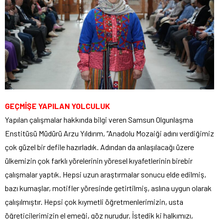
GEÇMİŞE YAPILAN YOLCULUK
Yapılan çalışmalar hakkında bilgi veren Samsun Olgunlaşma
Enstitüsü Müdürü Arzu Yıldırım, “Anadolu Mozaiği adını verdiğimiz
çok güzel bir defile hazırladık. Adından da anlaşılacağı üzere
ülkemizin çok farklı yörelerinin yöresel kıyafetlerinin birebir
çalışmalar yaptık. Hepsi uzun araştırmalar sonucu elde edilmiş,
bazı kumaşlar, motifler yöresinde getirtilmiş, aslına uygun olarak
çalışılmıştır. Hepsi çok kıymetli öğretmenlerimizin, usta
öğreticilerimizin el emeği, göz nurudur. İstedik ki halkımızı,