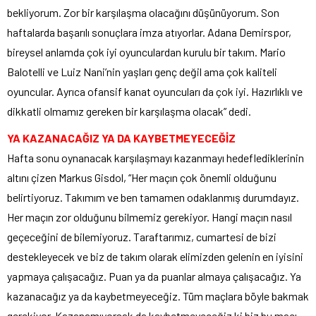
bekliyorum. Zor bir karşılaşma olacağını düşünüyorum. Son
haftalarda başarılı sonuçlara imza atıyorlar. Adana Demirspor,
bireysel anlamda çok iyi oyunculardan kurulu bir takım. Mario
Balotelli ve Luiz Nani’nin yaşları genç değil ama çok kaliteli
oyuncular. Ayrıca ofansif kanat oyuncuları da çok iyi. Hazırlıklı ve
dikkatli olmamız gereken bir karşılaşma olacak” dedi.
YA KAZANACAĞIZ YA DA KAYBETMEYECEĞİZ
Hafta sonu oynanacak karşılaşmayı kazanmayı hedeflediklerinin
altını çizen Markus Gisdol, “Her maçın çok önemli olduğunu
belirtiyoruz. Takımım ve ben tamamen odaklanmış durumdayız.
Her maçın zor olduğunu bilmemiz gerekiyor. Hangi maçın nasıl
geçeceğini de bilemiyoruz. Taraftarımız, cumartesi de bizi
destekleyecek ve biz de takım olarak elimizden gelenin en iyisini
yapmaya çalışacağız. Puan ya da puanlar almaya çalışacağız. Ya
kazanacağız ya da kaybetmeyeceğiz. Tüm maçlara böyle bakmak
gerekiyor. Kazanamıyorsak da kaybetmeyeceğiz ki biz bu maçı