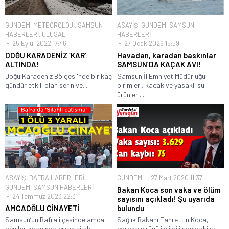
GÜNDEM
,
METEOROLOJİ
,
SAMSUN
ASAYİŞ
,
GÜNDEM
,
SAMSUN
HABERLERİ
,
ULUSAL
HABERLERİ
25 Eylül 2022 17:46
27 Ocak 2026 15:59
DOĞU KARADENİZ ‘KAR’
Havadan, karadan baskınlar
ALTINDA!
SAMSUN’DA KAÇAK AVI!
Doğu Karadeniz Bölgesi'nde bir kaç
Samsun İl Emniyet Müdürlüğü
gündür etkili olan serin ve...
birimleri, kaçak ve yasaklı su
ürünleri...
ASAYİŞ
,
BAFRA HABERLERİ
,
GÜNDEM
27 Mart 2020 11:37
GÜNDEM
,
SAMSUN HABERLERİ
Bakan Koca son vaka ve ölüm
24 Temmuz 2023 22:31
sayısını açıkladı! Şu uyarıda
AMCAOĞLU CİNAYETİ
bulundu
Samsun’un Bafra ilçesinde amca
Sağlık Bakanı Fahrettin Koca,
oğulları arasında çıkan silahlı
corona virüsü ile ilgili son dakika...