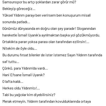
Samsunspor bu artçı şoklardan zarar görür mü?
Bekleyip göreceğiz…
Yüksel Yıldırım parayı ben verirsem ben konuşurum misali
sonunda patladı…
Günümüz dünyasında en doğru olan şey paradır! Sloganından
hareketle İsmail Uyanık’a ayrılmaktan başka yol gözükmüyordu.
Ortaklıkta paran yoksa parası olan tarafından ezilirsin!…
Nitekim de öyle oldu…
Bu durumu fırsat bilenler de ister istemez Sayın Yıldırım tarafında
saf tuttu…
Çünkü, para Yıldırım’da vardı…
Hani Efsane İsmail Uyanık?
O lafta kaldı…
Herkes oldu Yıldırım’cı!…
Tabi bu yağcılar kim diyebilirsiniz?
Merak etmeyin, Yıldırım tarafından kovulduklarında ortaya