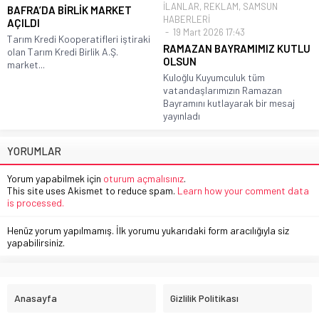
İLANLAR
,
REKLAM
,
SAMSUN
BAFRA’DA BİRLİK MARKET
HABERLERİ
AÇILDI
19 Mart 2026 17:43
Tarım Kredi Kooperatifleri iştiraki
RAMAZAN BAYRAMIMIZ KUTLU
olan Tarım Kredi Birlik A.Ş.
OLSUN
market...
Kuloğlu Kuyumculuk tüm
vatandaşlarımızın Ramazan
Bayramını kutlayarak bir mesaj
yayınladı
YORUMLAR
Yorum yapabilmek için
oturum açmalısınız
.
This site uses Akismet to reduce spam.
Learn how your comment data
is processed.
Henüz yorum yapılmamış. İlk yorumu yukarıdaki form aracılığıyla siz
yapabilirsiniz.
Anasayfa
Gizlilik Politikası