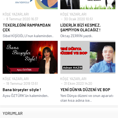
KÖŞE YAZARLARI
KÖŞE YAZARLARI
8 Temmuz 2020 16:37
30 Ocak 2020 10:51
TEKERLEĞİNİ RAMPAMDAN
LİDERLİK BİZİ KESMEZ,
ÇEK
ŞAMPİYON OLACAĞIZ !
Sibel KİŞİOĞLU'nun kaleminden..
Oktay ZERRİN yazdı..
KÖŞE YAZARLARI
KÖŞE YAZARLARI
19 Temmuz 2019 13:51
31 Ekim 2023 14:20
Bana birşeyler söyle !
YENİ DÜNYA DÜZENİ VE BOP
Aysu ÖZTÜRK'ün kaleminden..
Yeni Dünya düzeni ve onun aparatı
olan kısa adına ise...
YORUMLAR