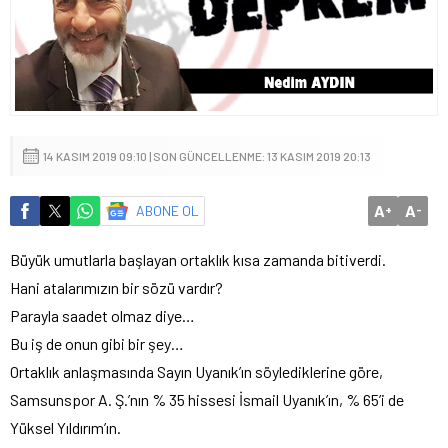
14 KASIM 2019 09:10 | SON GÜNCELLENME: 13 KASIM 2019 20:13
A
A
ABONE OL
+
-
Büyük umutlarla başlayan ortaklık kısa zamanda bitiverdi.
Hani atalarımızın bir sözü vardır?
Parayla saadet olmaz diye…
Bu iş de onun gibi bir şey…
Ortaklık anlaşmasında Sayın Uyanık’ın söylediklerine göre,
Samsunspor A. Ş.’nın % 35 hissesi İsmail Uyanık’ın, % 65’i de
Yüksel Yıldırım’ın.