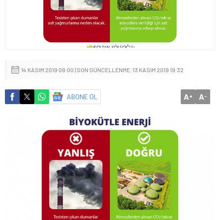
14 KASIM 2019 09:00 | SON GÜNCELLENME: 13 KASIM 2019 19:32
A
A
ABONE OL
+
-