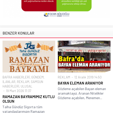
BENZER KONULAR
BAFRA HABERLERİ
,
GÜNDEM
,
REKLAM
12 Aralık 2019 14:50
İLANLAR
,
REKLAM
,
SAMSUN
BAYAN ELEMAN ARANIYOR
HABERLERİ
,
ULUSAL
Gözleme açabilen Bayan eleman
19 Mart 2026 17:37
aramaktayız. Aranan Nitelikler
RAMAZAN BAYRAMIMIZ KUTLU
Gözleme açabilen, Menemen...
OLSUN
Talha Gündüz Sigorta tüm
vatandaşlarımızın Ramazan