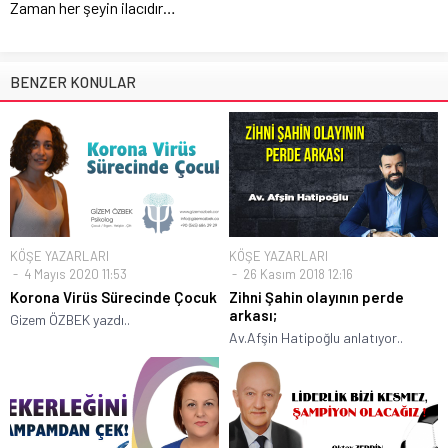
Zaman her şeyin ilacıdır…
BENZER KONULAR
KÖŞE YAZARLARI
KÖŞE YAZARLARI
4 Mayıs 2020 11:53
26 Kasım 2018 12:16
Korona Virüs Sürecinde Çocuk
Zihni Şahin olayının perde
arkası;
Gizem ÖZBEK yazdı..
Av.Afşin Hatipoğlu anlatıyor..