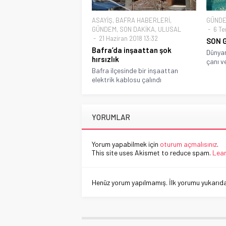
ASAYİŞ
,
BAFRA HABERLERİ
,
GÜND
GÜNDEM
,
SON DAKİKA
,
ULUSAL
6 Te
21 Haziran 2018 13:32
SON 
Bafra’da inşaattan şok
Dünyan
hırsızlık
çanı ve
Bafra ilçesinde bir inşaattan
elektrik kablosu çalındı
YORUMLAR
Yorum yapabilmek için
oturum açmalısınız
.
This site uses Akismet to reduce spam.
Lear
Henüz yorum yapılmamış. İlk yorumu yukarıdaki