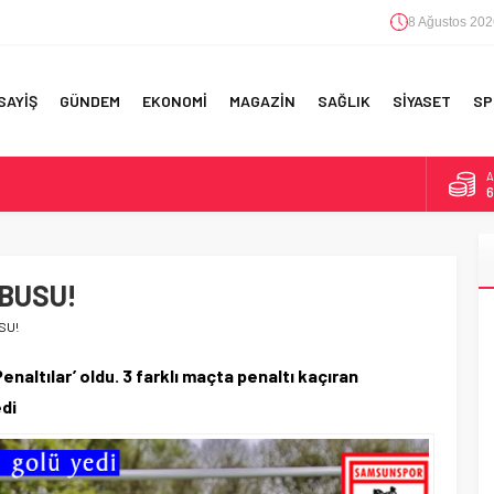
8 Ağustos 202
SAYİŞ
GÜNDEM
EKONOMİ
MAGAZİN
SAĞLIK
SİYASET
SP
A
6
F 5’İNCİLİK!
B
1
IN!’
BUSU!
D
4
 YAPILAN EN BÜYÜK HATALAR
SU!
E
5
naltılar’ oldu. 3 farklı maçta penaltı kaçıran
di