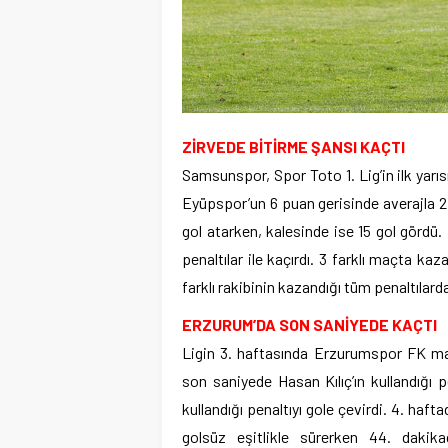
ZİRVEDE BİTİRME ŞANSI KAÇTI
Samsunspor, Spor Toto 1. Lig’in ilk yarısı
Eyüpspor’un 6 puan gerisinde averajla 2. s
gol atarken, kalesinde ise 15 gol gördü. 
penaltılar ile kaçırdı. 3 farklı maçta ka
farklı rakibinin kazandığı tüm penaltılarda
ERZURUM’DA SON SANİYEDE KAÇTI
Ligin 3. haftasında Erzurumspor FK ma
son saniyede Hasan Kılıç’ın kullandığı 
kullandığı penaltıyı gole çevirdi. 4. h
golsüz eşitlikle sürerken 44. dakik