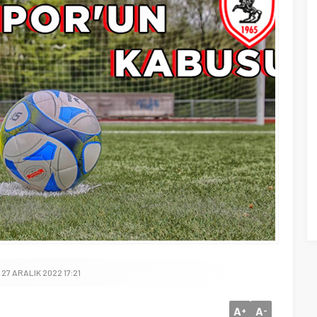
27 ARALIK 2022 17:21
A
A
+
-