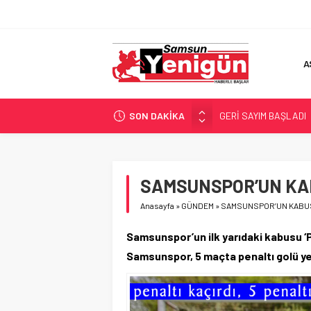
A
SON DAKİKA
GERİ SAYIM BAŞLADI
SAMSUNSPOR’DA HEDE
‘BAFRA’YA YATIRIM YAP
İŞTE FINDIK FİYATI!
SAMSUNSPOR’UN KA
YÖNETİCİ SEÇERKEN
Anasayfa
»
GÜNDEM
»
SAMSUNSPOR’UN KABU
Samsunspor’un ilk yarıdaki kabusu ‘Pe
Samsunspor, 5 maçta penaltı golü ye