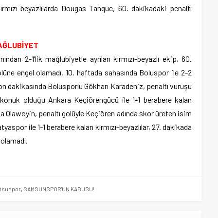
ırmızı-beyazlılarda Dougas Tanque, 60. dakikadaki penaltı
MAĞLUBİYET
ından 2-1’lik mağlubiyetle ayrılan kırmızı-beyazlı ekip, 60.
lüne engel olamadı. 10. haftada sahasında Boluspor ile 2-2
son dakikasında Bolusporlu Gökhan Karadeniz, penaltı vuruşu
a konuk olduğu Ankara Keçiörengücü ile 1-1 berabere kalan
a Olawoyin, penaltı golüyle Keçiören adında skor üreten isim
tyaspor ile 1-1 berabere kalan kırmızı-beyazlılar, 27. dakikada
 olamadı.
msunpor
,
SAMSUNSPOR'UN KABUSU!