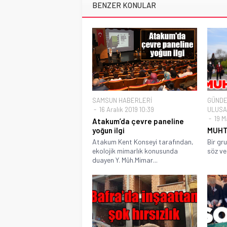
BENZER KONULAR
SAMSUN HABERLERİ
GÜND
16 Aralık 2019 10:39
ULUSA
19 M
Atakum’da çevre paneline
yoğun ilgi
MUHT
Atakum Kent Konseyi tarafından,
Bir gr
ekolojik mimarlık konusunda
söz ve 
duayen Y. Müh.Mimar...