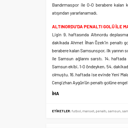
Bandırmaspor ile 0-0 berabere kalan k
atışından yararlanamadı.
ALTINORDU’DA PENALTI GOLÜ İLE 
Ligin 9. haftasında Altınordu deplasman
dakikada Ahmet İlhan Özek’in penaltı go
berabere kalan Samsunspor, ilk yarının 
ile Samsun ağlarını sarstı. 14. haftad
Samsun ekibi, 1-0 öndeyken, 54. dakikad
olmuştu. 16. haftada ise evinde Yeni Mala
Cengizhan Aygün’ün penaltı golüne engel
İHA
ETİKETLER:
futbol
,
manset
,
penaltı
,
samsun
,
sa