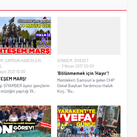
EM
,
SAMSUN HABERLERİ
,
GÜNDEM
,
SİYASET
L
3 Nisan 2017 20:00
ayıs 2021 10:30
‘Bölünmemek için ‘Hayır’!
EŞEM MARŞ!
Memleketi Samsun'a gelen CHP
up SİYAMDER üyesi gençlerin
Genel Başkan Yardımcısı Haluk
müziğini yaptığı 19...
Koç, "Bu...