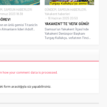
EM
,
SAMSUN HABERLERİ
GÜNDEM
,
SAMSUN HABERLERİ
,
mmuz 2023 18:38
Yakakent haberleri
16 Haziran 2025 20:50
GÖREV!
YAKAKENT’TE ‘VEFA’ GÜNÜ!
ın en ünlü gemisi Titanic’in
 Almanların lideri Adolf...
Samsun'un Yakakent İlçesi'nde
Yakakent Denizspor Başkanı
Turgay Kullukçu, vefatının 1'inci...
n how your comment data is processed.
 form aracılığıyla siz yapabilirsiniz.