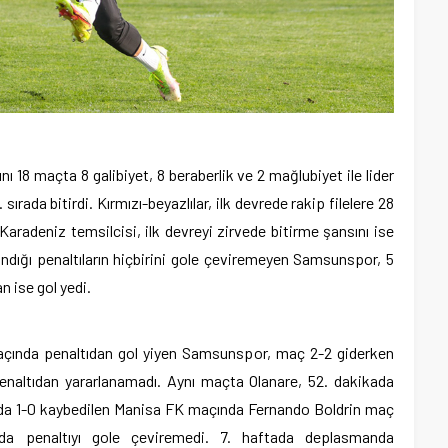
nı 18 maçta 8 galibiyet, 8 beraberlik ve 2 mağlubiyet ile lider
ırada bitirdi. Kırmızı-beyazlılar, ilk devrede rakip filelere 28
Karadeniz temsilcisi, ilk devreyi zirvede bitirme şansını ise
zandığı penaltıların hiçbirini gole çeviremeyen Samsunspor, 5
n ise gol yedi.
çında penaltıdan gol yiyen Samsunspor, maç 2-2 giderken
penaltıdan yararlanamadı. Aynı maçta Olanare, 52. dakikada
aftada 1-0 kaybedilen Manisa FK maçında Fernando Boldrin maç
ada penaltıyı gole çeviremedi. 7. haftada deplasmanda