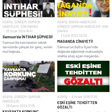
ASAYİŞ
,
GÜNDEM
,
SAMSUN
ASAYİŞ
,
BAFRA HABERLERİ
,
HABERLERİ
,
SON DAKİKA
GÜNDEM
,
SAMSUN HABERLERİ
,
SON
25 Ocak 2024 16:51
DAKİKA
2 Eylül 2023 02:02
Samsun’da İNTİHAR ŞÜPHESİ!
MAGANDA CİNAYETİ!
Samsun'da hastanenin teknik
servisinde çalışan bir genç, evinin
Samsun'un Bafra İlçesi'nde
mutfağında...
düğünde eğlenmek maksadıyla
silahla ateş açan maganda...
ASAYİŞ
,
GÜNDEM
,
SAMSUN
ASAYİŞ
6 Aralık 2018 17:30
HABERLERİ
ESKİ EŞİNE TEHDİTTEN
26 Kasım 2024 17:05
GÖZALTI
KAVŞAKTA KORKUNÇ