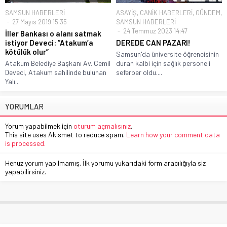
SAMSUN HABERLERİ
ASAYİŞ
,
CANİK HABERLERİ
,
GÜNDEM
,
27 Mayıs 2019 15:35
SAMSUN HABERLERİ
24 Temmuz 2023 14:47
İller Bankası o alanı satmak
istiyor Deveci: “Atakum’a
DEREDE CAN PAZARI!
kötülük olur”
Samsun'da üniversite öğrencisinin
Atakum Belediye Başkanı Av. Cemil
duran kalbi için sağlık personeli
Deveci, Atakum sahilinde bulunan
seferber oldu....
Yalı...
YORUMLAR
Yorum yapabilmek için
oturum açmalısınız
.
This site uses Akismet to reduce spam.
Learn how your comment data
is processed.
Henüz yorum yapılmamış. İlk yorumu yukarıdaki form aracılığıyla siz
yapabilirsiniz.