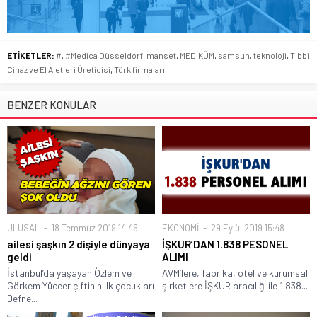
ETİKETLER:
#
,
#Medica Düsseldorf
,
manset
,
MEDİKÜM
,
samsun
,
teknoloji
,
Tıbbi
Cihaz ve El Aletleri Üreticisi
,
Türk firmaları
BENZER KONULAR
ULUSAL
18 Temmuz 2019 14:46
EKONOMİ
29 Eylül 2019 15:48
ailesi şaşkın 2 dişiyle dünyaya
İŞKUR’DAN 1.838 PESONEL
geldi
ALIMI
İstanbul’da yaşayan Özlem ve
AVM’lere, fabrika, otel ve kurumsal
Görkem Yüceer çiftinin ilk çocukları
şirketlere İŞKUR aracılığı ile 1.838...
Defne...