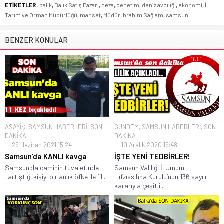
ETİKETLER:
balık
,
Balık Satış Pazarı
,
ceza
,
denetim
,
deniz avcılığı
,
ekonomi
,
İl
Tarım ve Orman Müdürlüğü
,
manset
,
Müdür İbrahim Sağlam
,
samsun
BENZER KONULAR
ASAYİŞ
,
SAMSUN HABERLERİ
,
SON
GÜNDEM
,
SAMSUN HABERLERİ
,
SON
DAKİKA
DAKİKA
29 Haziran 2021 15:24
10 Aralık 2020 19:48
Samsun’da KANLI kavga
İŞTE YENİ TEDBİRLER!
Samsun'da caminin tuvaletinde
Samsun Valiliği İl Umumi
tartıştığı kişiyi bir anlık öfke ile 11...
Hıfzıssıhha Kurulu’nun 136 sayılı
kararıyla çeşitli...