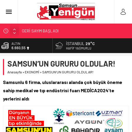
GERİ SAYIM BAŞLADI
SAMSUNSPOR’DA HEDEF 5’İNCİLİK!
İSTANBUL
29°C
BİST
13.779,39
‘BAFRA’YA YATIRIM YAPIN!’
HAFIF YAĞMURLU
İŞTE FINDIK FİYATI!
DOLAR
SAMSUN’UN GURURU OLDULAR!
47,7111
YÖNETİCİ SEÇERKEN YAPILAN EN BÜYÜK HATALAR
Anasayfa
»
EKONOMİ
»
SAMSUN’UN GURURU OLDULAR!
EURO
55,1881
Samsunlu 6 firma, uluslararası alanda çok büyük öneme
ALTIN
sahip medikal ve tıp endüstrisi fuarı MEDİCA2024’te
6.660,55
yerlerini aldı