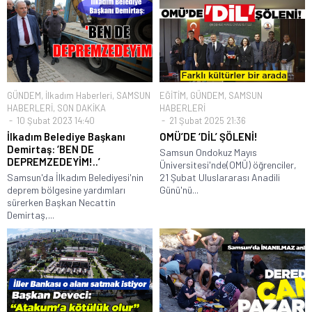
GÜNDEM
,
İlkadım Haberleri
,
SAMSUN
EĞİTİM
,
GÜNDEM
,
SAMSUN
HABERLERİ
,
SON DAKİKA
HABERLERİ
10 Şubat 2023 14:40
21 Şubat 2025 21:36
İlkadım Belediye Başkanı
OMÜ’DE ‘DİL’ ŞÖLENİ!
Demirtaş: ‘BEN DE
Samsun Ondokuz Mayıs
DEPREMZEDEYİM!..’
Üniversitesi'nde(OMÜ) öğrenciler,
Samsun'da İlkadım Belediyesi'nin
21 Şubat Uluslararası Anadili
deprem bölgesine yardımları
Günü'nü...
sürerken Başkan Necattin
Demirtaş,...