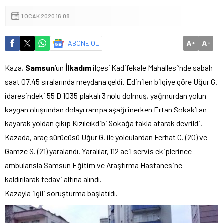
1 OCAK 2020 16:08
A
A
ABONE OL
+
-
Kaza,
Samsun
‘un
İlkadım
ilçesi Kadifekale Mahallesi’nde sabah
saat 07.45 sıralarında meydana geldi. Edinilen bilgiye göre Uğur G.
idaresindeki 55 D 1035 plakalı 3 nolu dolmuş, yağmurdan yolun
kaygan oluşundan dolayı rampa aşağı inerken Ertan Sokak’tan
kayarak yoldan çıkıp Kızılcıkdibi Sokağa takla atarak devrildi.
Kazada, araç sürücüsü Uğur G. ile yolculardan Ferhat C. (20) ve
Gamze S. (21) yaralandı. Yaralılar, 112 acil servis ekiplerince
ambulansla Samsun Eğitim ve Araştırma Hastanesine
kaldırılarak tedavi altına alındı.
Kazayla ilgili soruşturma başlatıldı.