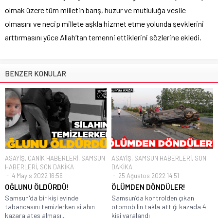
olmak üzere tüm milletin barış, huzur ve mutluluğa vesile
olmasını ve necip millete aşkla hizmet etme yolunda şevklerini
arttırmasını yüce Allah’tan temenni ettiklerini sözlerine ekledi.
BENZER KONULAR
ASAYİŞ
,
CANİK HABERLERİ
,
SAMSUN
ASAYİŞ
,
SAMSUN HABERLERİ
,
SON
HABERLERİ
,
SON DAKİKA
DAKİKA
4 Mayıs 2022 16:56
25 Ağustos 2022 14:51
OĞLUNU ÖLDÜRDÜ!
ÖLÜMDEN DÖNDÜLER!
Samsun'da bir kişi evinde
Samsun’da kontrolden çıkan
tabancasını temizlerken silahın
otomobilin takla attığı kazada 4
kazara ateş alması...
kişi yaralandı