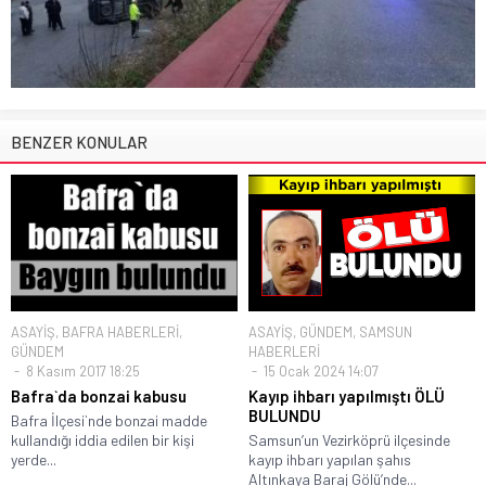
BENZER KONULAR
ASAYİŞ
,
BAFRA HABERLERİ
,
ASAYİŞ
,
GÜNDEM
,
SAMSUN
GÜNDEM
HABERLERİ
8 Kasım 2017 18:25
15 Ocak 2024 14:07
Bafra`da bonzai kabusu
Kayıp ihbarı yapılmıştı ÖLÜ
BULUNDU
Bafra İlçesi`nde bonzai madde
kullandığı iddia edilen bir kişi
Samsun’un Vezirköprü ilçesinde
yerde...
kayıp ihbarı yapılan şahıs
Altınkaya Baraj Gölü’nde...