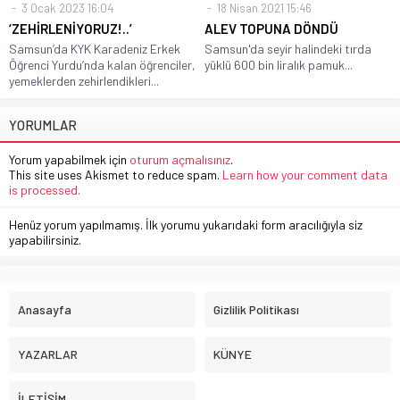
3 Ocak 2023 16:04
18 Nisan 2021 15:46
‘ZEHİRLENİYORUZ!..’
ALEV TOPUNA DÖNDÜ
Samsun’da KYK Karadeniz Erkek
Samsun'da seyir halindeki tırda
Öğrenci Yurdu’nda kalan öğrenciler,
yüklü 600 bin liralık pamuk...
yemeklerden zehirlendikleri...
YORUMLAR
Yorum yapabilmek için
oturum açmalısınız
.
This site uses Akismet to reduce spam.
Learn how your comment data
is processed.
Henüz yorum yapılmamış. İlk yorumu yukarıdaki form aracılığıyla siz
yapabilirsiniz.
Anasayfa
Gizlilik Politikası
YAZARLAR
KÜNYE
İLETİŞİM