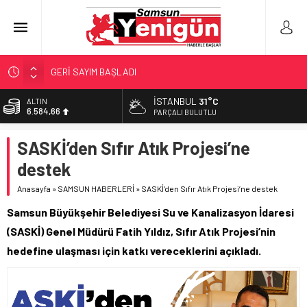
GERİ SAYIM BAŞLADI
SAMSUNSPOR’DA HEDEF 5’İNCİLİK!
İSTANBUL
31°C
ALTIN
6.584,66
‘BAFRA’YA YATIRIM YAPIN!’
PARÇALI BULUTLU
İŞTE FINDIK FİYATI!
BİST
SASKİ’den Sıfır Atık Projesi’ne
13.889,75
YÖNETİCİ SEÇERKEN YAPILAN EN BÜYÜK HATALAR
destek
DOLAR
47,7046
Anasayfa
»
SAMSUN HABERLERİ
»
SASKİ’den Sıfır Atık Projesi’ne destek
EURO
Samsun Büyükşehir Belediyesi Su ve Kanalizasyon İdaresi
55,0051
(SASKİ) Genel Müdürü Fatih Yıldız, Sıfır Atık Projesi’nin
hedefine ulaşması için katkı vereceklerini açıkladı.