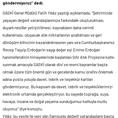
göndermiyoruz” dedi.
SASKİ Genel Müdürü Fatih Yıldız yaptığı açıklamada, “Şehrimizde
yaşayan değerli vatandaşlarımıza farkındalık oluşturulması,
duyarlı nesiller yetiştirilmesi, kaynakların daha verimli
kullanılması, oluşacak atık miktarlarının azaltılması ve geri
dönüşüm bilincinin kazandırılmasının yanı sıra Cumhurbaşkanımız
Recep Tayyip Erdoğan’ın saygı değer eşi Emine Erdoğan
hanımefendinin himayelerinde başlatılan Sıfır Atık Projesine katkı
sunmak amacıyla SASKİ olarak dini ve resmi bayramlar başta
olmak üzere tüm önemli gün ve gecelerde kamu israfını önlemek
adına posta yoluyla davet, tebrik ve teşekkür kartları
göndermiyoruz. Bu kapsam da davet, tebrik ve teşekkürlerimizi
elektronik ortamda gerçekleştiriyor, bu sayede toprağa, suya,
havaya, insana ve doğal yaşama sunduğumuz katkıyla mutlu
oluyoruz” diye konuştu.
Yıldız, bu vesile ile yeni yılın Samsunlu değerli vatandaşların başta