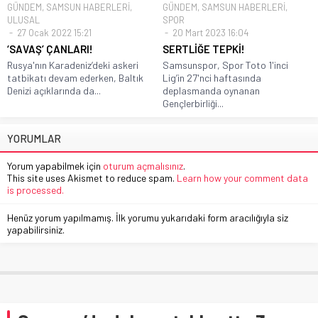
GÜNDEM
,
SAMSUN HABERLERİ
,
GÜNDEM
,
SAMSUN HABERLERİ
,
ULUSAL
SPOR
27 Ocak 2022 15:21
20 Mart 2023 16:04
‘SAVAŞ’ ÇANLARI!
SERTLİĞE TEPKİ!
Rusya'nın Karadeniz’deki askeri
Samsunspor, Spor Toto 1'inci
tatbikatı devam ederken, Baltık
Lig’in 27'nci haftasında
Denizi açıklarında da...
deplasmanda oynanan
Gençlerbirliği...
YORUMLAR
Yorum yapabilmek için
oturum açmalısınız
.
This site uses Akismet to reduce spam.
Learn how your comment data
is processed.
Henüz yorum yapılmamış. İlk yorumu yukarıdaki form aracılığıyla siz
yapabilirsiniz.