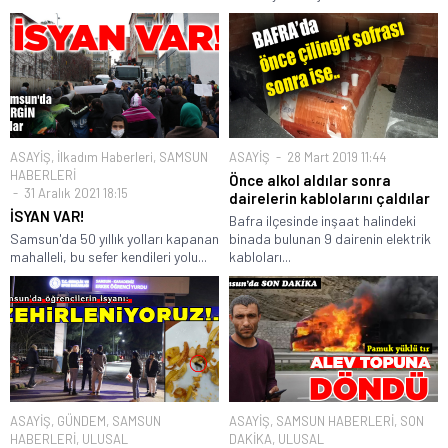
ASAYİŞ
,
İlkadım Haberleri
,
SAMSUN
ASAYİŞ
28 Mart 2019 11:44
HABERLERİ
Önce alkol aldılar sonra
31 Aralık 2021 18:15
dairelerin kablolarını çaldılar
İSYAN VAR!
Bafra ilçesinde inşaat halindeki
Samsun'da 50 yıllık yolları kapanan
binada bulunan 9 dairenin elektrik
mahalleli, bu sefer kendileri yolu...
kabloları...
ASAYİŞ
,
GÜNDEM
,
SAMSUN
ASAYİŞ
,
SAMSUN HABERLERİ
,
SON
HABERLERİ
,
ULUSAL
DAKİKA
,
ULUSAL