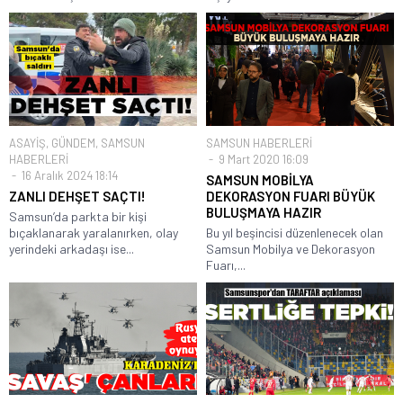
ASAYİŞ
,
GÜNDEM
,
SAMSUN
SAMSUN HABERLERİ
HABERLERİ
9 Mart 2020 16:09
16 Aralık 2024 18:14
SAMSUN MOBİLYA
ZANLI DEHŞET SAÇTI!
DEKORASYON FUARI BÜYÜK
BULUŞMAYA HAZIR
Samsun’da parkta bir kişi
bıçaklanarak yaralanırken, olay
Bu yıl beşincisi düzenlenecek olan
yerindeki arkadaşı ise...
Samsun Mobilya ve Dekorasyon
Fuarı,...