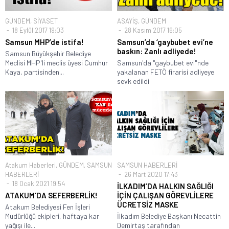
GÜNDEM
,
SİYASET
ASAYİŞ
,
GÜNDEM
18 Eylül 2017 19:03
28 Kasım 2017 16:05
Samsun MHP’de istifa!
Samsun’da ‘gaybubet evi’ne
baskın: Zanlı adliyede!
Samsun Büyükşehir Belediye
Meclisi MHP'li meclis üyesi Cumhur
Samsun'da "gaybubet evi"nde
Kaya, partisinden...
yakalanan FETÖ firarisi adliyeye
sevk edildi
Atakum Haberleri
,
GÜNDEM
,
SAMSUN
SAMSUN HABERLERİ
HABERLERİ
26 Mart 2020 17:43
18 Ocak 2021 19:54
İLKADIM’DA HALKIN SAĞLIĞI
ATAKUM’DA SEFERBERLİK!
İÇİN ÇALIŞAN GÖREVLİLERE
ÜCRETSİZ MASKE
Atakum Belediyesi Fen İşleri
Müdürlüğü ekipleri, haftaya kar
İlkadım Belediye Başkanı Necattin
yağışı ile...
Demirtaş tarafından