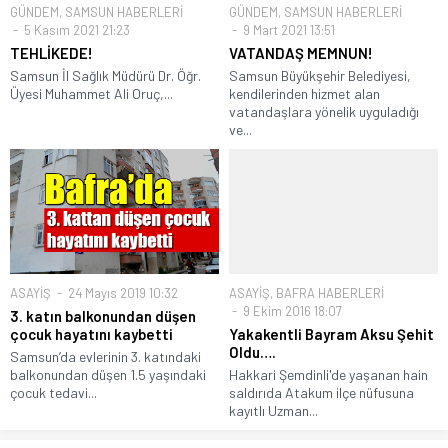
GÜNDEM
,
SAMSUN HABERLERİ
GÜNDEM
,
SAMSUN HABERLERİ
5 Kasım 2021 21:23
9 Mart 2021 13:51
TEHLİKEDE!
VATANDAŞ MEMNUN!
Samsun İl Sağlık Müdürü Dr. Öğr.
Samsun Büyükşehir Belediyesi,
Üyesi Muhammet Ali Oruç,...
kendilerinden hizmet alan
vatandaşlara yönelik uyguladığı
ve...
ASAYİŞ
24 Mayıs 2019 10:32
ASAYİŞ
,
BAFRA HABERLERİ
9 Ekim 2016 18:07
3. katın balkonundan düşen
çocuk hayatını kaybetti
Yakakentli Bayram Aksu Şehit
Oldu….
Samsun’da evlerinin 3. katındaki
balkonundan düşen 1.5 yaşındaki
Hakkari Şemdinli'de yaşanan hain
çocuk tedavi...
saldırıda Atakum ilçe nüfusuna
kayıtlı Uzman...