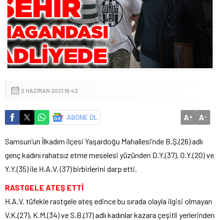
2 HAZIRAN 2021 16:42
A
A
ABONE OL
+
-
Samsun’un İlkadım ilçesi Yaşardoğu Mahallesi’nde B.Ş.(26) adlı
genç kadını rahatsız etme meselesi yüzünden D.Y.(37), O.Y.(20) ve
Y.Y.(35) ile H.A.V. (37) birbirlerini darp etti.
RASTGELE ATEŞ ETTİ
H.A.V. tüfekle rastgele ateş edince bu sırada olayla ilgisi olmayan
V.K.(27), K.M.(34) ve S.B.(17) adlı kadınlar kazara çeşitli yerlerinden