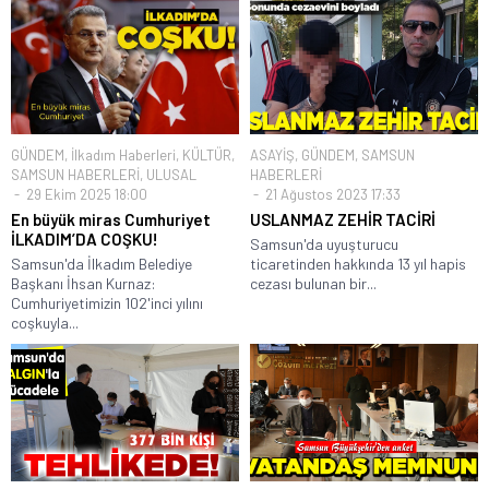
GÜNDEM
,
İlkadım Haberleri
,
KÜLTÜR
,
ASAYİŞ
,
GÜNDEM
,
SAMSUN
SAMSUN HABERLERİ
,
ULUSAL
HABERLERİ
29 Ekim 2025 18:00
21 Ağustos 2023 17:33
En büyük miras Cumhuriyet
USLANMAZ ZEHİR TACİRİ
İLKADIM’DA COŞKU!
Samsun'da uyuşturucu
Samsun'da İlkadım Belediye
ticaretinden hakkında 13 yıl hapis
Başkanı İhsan Kurnaz:
cezası bulunan bir...
Cumhuriyetimizin 102'inci yılını
coşkuyla...