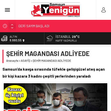
GERİ SAYIM BAŞLADI
SAMSUNSPOR’DA HEDEF 5’İNCİLİK!
İSTANBUL
29°C
BİST
13.779,39
‘BAFRA’YA YATIRIM YAPIN!’
HAFIF YAĞMURLU
İŞTE FINDIK FİYATI!
DOLAR
ŞEHİR MAGANDASI ADLİYEDE
47,7111
YÖNETİCİ SEÇERKEN YAPILAN EN BÜYÜK HATALAR
Anasayfa
»
ASAYİŞ
»
ŞEHİR MAGANDASI ADLİYEDE
EURO
55,1881
Samsun’da kavga sırasında tüfekle gelişigüzel ateş açan
ALTIN
bir kişi kazara 3 kadını çeşitli yerlerinden yaraladı
6.660,55