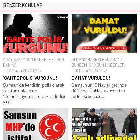
BENZER KONULAR
ASAYİŞ
,
SAMSUN HABERLERİ
,
SON
19 MAYIS HABERLERİ
,
ASAYİŞ
,
DAKİKA
GÜNDEM
,
SAMSUN HABERLERİ
12 Mayıs 2022 17:02
6 Ekim 2024 13:26
‘SAHTE POLİS’ VURGUNU!
DAMAT VURULDU!
Samsun'da kendisini polis olarak
Samsun'un 19 Mayıs ilçesi'nde
tanıtan dolandırıcı
düğünde silahla havaya ateş
"Dolandırılıyorsun" diye kandırdığı
edilmesi sonucu...
yaşlı...