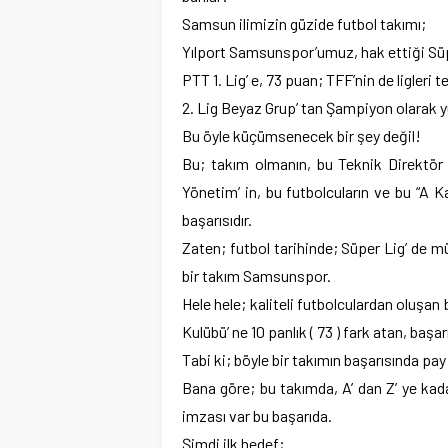
Samsun ilimizin güzide futbol takımı;
Yılport Samsunspor’umuz, hak ettiği Süp
PTT 1. Lig’ e, 73 puan; TFF’nin de ligleri 
2. Lig Beyaz Grup’ tan Şampiyon olarak y
Bu öyle küçümsenecek bir şey değil!
Bu; takım olmanın, bu Teknik Direktör E
Yönetim’ in, bu futbolcuların ve bu “A Ka
başarısıdır.
Zaten; futbol tarihinde; Süper Lig’ de m
bir takım Samsunspor.
Hele hele; kaliteli futbolculardan oluşan
Kulübü’ ne 10 panlık ( 73 ) fark atan, başa
Tabi ki; böyle bir takımın başarısında pay
Bana göre; bu takımda, A’ dan Z’ ye ka
imzası var bu başarıda.
Şimdi ilk hedef;