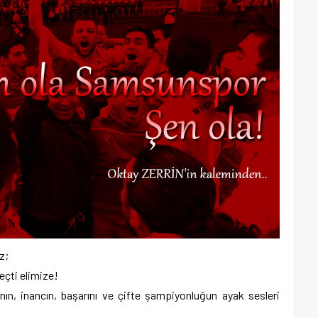
z;
geçti elimize!
anın, inancın, başarını ve çifte şampiyonluğun ayak sesleri