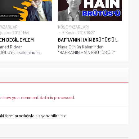
YAZARLARI
KÖŞE YAZARLARI
ğustos 2019 11:54
8 Kasım 2018 18:27
EM DEĞİL EYLEM
BAFRA’NIN HAİN BRÜTÜS’Ü!..
med Rıdvan
Musa Gün'ün Kaleminden
OĞLU'nun kaleminden..
"BAFRA’NIN HAİN BRÜTÜS’Ü!.."
n how your comment data is processed.
 form aracılığıyla siz yapabilirsiniz.