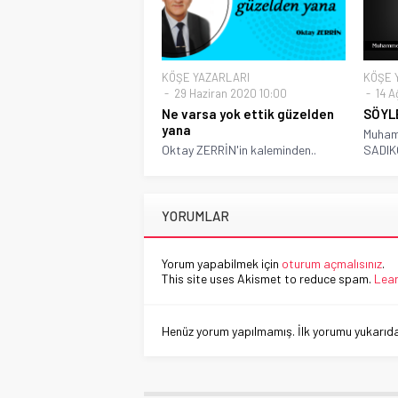
KÖŞE YAZARLARI
KÖŞE 
29 Haziran 2020 10:00
14 A
Ne varsa yok ettik güzelden
SÖYL
yana
Muham
Oktay ZERRİN'in kaleminden..
SADIK
YORUMLAR
Yorum yapabilmek için
oturum açmalısınız
.
This site uses Akismet to reduce spam.
Lear
Henüz yorum yapılmamış. İlk yorumu yukarıdaki