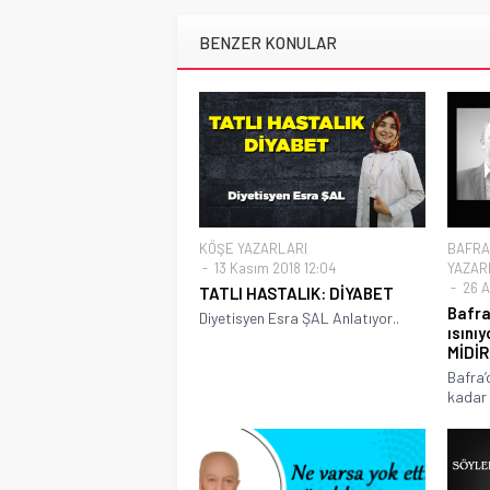
BENZER KONULAR
KÖŞE YAZARLARI
BAFRA
13 Kasım 2018 12:04
YAZAR
26 A
TATLI HASTALIK: DİYABET
Bafra
Diyetisyen Esra ŞAL Anlatıyor..
ısını
MİDİR
Bafra’
kadar 