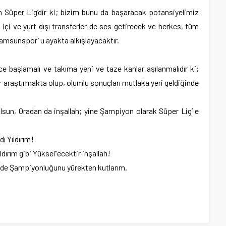
n Süper Lig’dir ki; bizim bunu da başaracak potansiyelimiz
t içi ve yurt dışı transferler de ses getirecek ve herkes, tüm
msunspor’ u ayakta alkışlayacaktır.
ce başlamalı ve takıma yeni ve taze kanlar aşılanmalıdır ki;
 araştırmakta olup, olumlu sonuçları mutlaka yeri geldiğinde
olsun, Oradan da inşallah; yine Şampiyon olarak Süper Lig’ e
ı Yıldırım!
dırım gibi Yüksel”ecektir inşallah!
 de Şampiyonluğunu yürekten kutlarım.