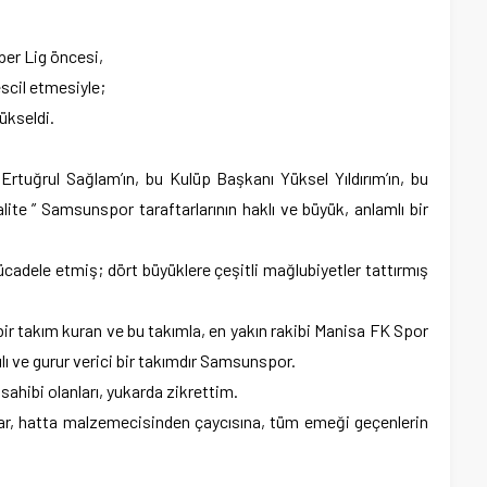
er Lig öncesi,
tescil etmesiyle;
ükseldi.
rtuğrul Sağlam’ın, bu Kulüp Başkanı Yüksel Yıldırım’ın, bu
lite ” Samsunspor taraftarlarının haklı ve büyük, anlamlı bir
ücadele etmiş; dört büyüklere çeşitli mağlubiyetler tattırmış
 bir takım kuran ve bu takımla, en yakın rakibi Manisa FK Spor
rılı ve gurur verici bir takımdır Samsunspor.
 sahibi olanları, yukarda zikrettim.
dar, hatta malzemecisinden çaycısına, tüm emeği geçenlerin