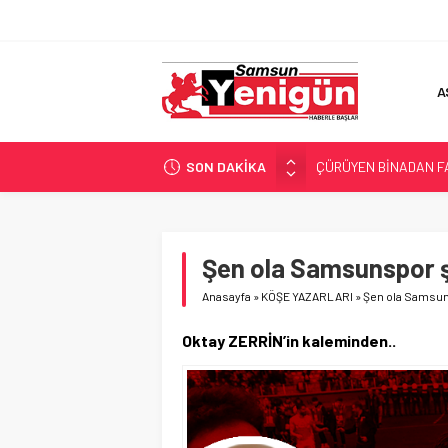
A
SON DAKİKA
ÇÜRÜYEN BİNADAN F
SAMSUN YANACAK!
BİLİMİN İZİNDE!
TIR’A ‘ZEHİR’ BASKINI!
Şen ola Samsunspor ş
TEKNOFEST’TE ‘ÇİFTE
Anasayfa
»
KÖŞE YAZARLARI
»
Şen ola Samsun
Oktay ZERRİN’in kaleminden..