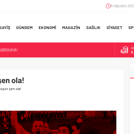
6 Ağustos 202
SAYİŞ
GÜNDEM
EKONOMİ
MAGAZİN
SAĞLIK
SİYASET
SP
A
ABRİKAYA!
6
B
1
en ola!
D
4
’ TEMSİL
spor şen ola!
E
5