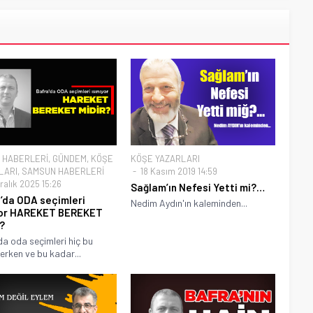
 HABERLERİ
,
GÜNDEM
,
KÖŞE
KÖŞE YAZARLARI
LARI
,
SAMSUN HABERLERİ
18 Kasım 2019 14:59
ralık 2025 15:26
Sağlam’ın Nefesi Yetti mi?…
’da ODA seçimleri
Nedim Aydın'ın kaleminden...
yor HAREKET BEREKET
?
da oda seçimleri hiç bu
erken ve bu kadar...