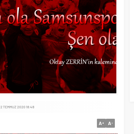
 2 TEMMUZ 2020 18:48
A
A
+
-