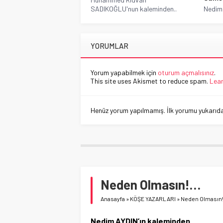
SADIKOĞLU'nun kaleminden..
Nedim 
YORUMLAR
Yorum yapabilmek için
oturum açmalısınız
.
This site uses Akismet to reduce spam.
Lear
Henüz yorum yapılmamış. İlk yorumu yukarıdaki
Neden Olmasın!…
Anasayfa
»
KÖŞE YAZARLARI
»
Neden Olmasın
Nedim AYDIN’ın kaleminden..