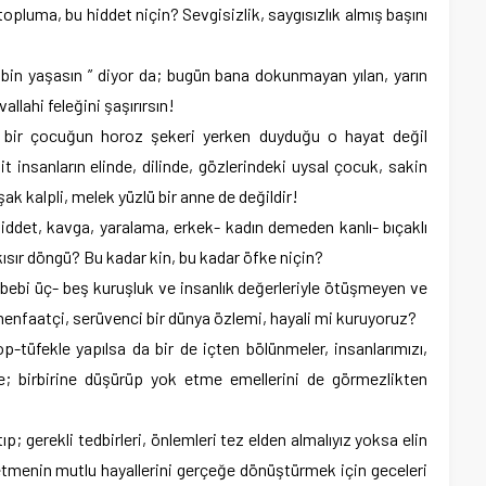
opluma, bu hiddet niçin? Sevgisizlik, saygısızlık almış başını
in yaşasın ” diyor da; bugün bana dokunmayan yılan, yarın
allahi feleğini şaşırırsın!
 bir çocuğun horoz şekeri yerken duyduğu o hayat değil
 insanların elinde, dilinde, gözlerindeki uysal çocuk, sakin
ak kalpli, melek yüzlü bir anne de değildir!
şiddet, kavga, yaralama, erkek- kadın demeden kanlı- bıçaklı
ısır döngü? Bu kadar kin, bu kadar öfke niçin?
ebebi üç- beş kuruşluk ve insanlık değerleriyle ötüşmeyen ve
 menfaatçi, serüvenci bir dünya özlemi, hayali mi kuruyoruz?
p-tüfekle yapılsa da bir de içten bölünmeler, insanlarımızı,
lme; birbirine düşürüp yok etme emellerini de görmezlikten
; gerekli tedbirleri, önlemleri tez elden almalıyız yoksa elin
etmenin mutlu hayallerini gerçeğe dönüştürmek için geceleri