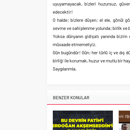
uyuyamayacak, bizleri huzursuz, güv
edecektir!
O halde; bizlere düşen; el ele, gönül gö
sevme ve sahiplenme yolunda; birlik ve be
Yoksa dünyanın gidişatı yanında bizim d
müsaade etmemeliyiz.
Gün bugündür! Gün; her türlü iç ve dış dü
birliği ile korumak, huzur ve mutlu bir h
Saygılarımla.
BENZER KONULAR