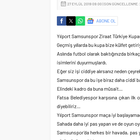
27 EYLÜL 2019 09:00 | SON GÜNCELLENME: 
ABONE OL
Yılport Samsunspor Ziraat Türkiye Kupasın
Geçmiş yıllarda bu kupa bize külfet geti
Aslında futbol olarak baktığınızda birk
isimlerini duyurmuşlardı.
Eğer siz işi ciddiye alırsanız neden çeyrek
Samsunspor da bu işe biraz daha ciddi b
Elindeki kadro da buna müsait…
Fatsa Belediyespor karşısına çıkan ilk 
diyebiliriz…
Yılport Samsunspor maça iyi başlayamadı
Sahada daha iyi pas yapan ve de oyun o
Samsunspor’da herkes bir havada, pas y