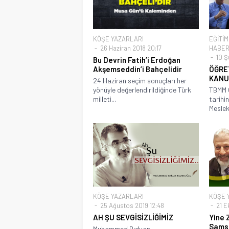
KÖŞE YAZARLARI
EĞİTİM
26 Haziran 2018 20:17
HABER
10 Ş
Bu Devrin Fatih’i Erdoğan
Akşemseddin’i Bahçelidir
ÖĞRE
KANU
24 Haziran seçim sonuçları her
yönüyle değerlendirildiğinde Türk
TBMM 
milleti...
tarihi
Meslek
KÖŞE YAZARLARI
KÖŞE 
25 Ağustos 2019 12:48
21 E
AH ŞU SEVGİSİZLİĞİMİZ
Yine 
Sams
Muhammed Rıdvan