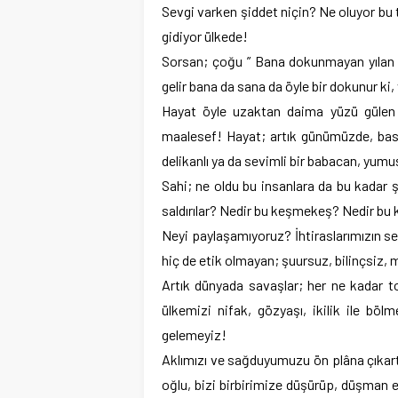
Sevgi varken şiddet niçin? Ne oluyor bu t
gidiyor ülkede!
Sorsan; çoğu ” Bana dokunmayan yılan b
gelir bana da sana da öyle bir dokunur ki, v
Hayat öyle uzaktan daima yüzü gülen
maalesef! Hayat; artık günümüzde, basit
delikanlı ya da sevimli bir babacan, yumuş
Sahi; ne oldu bu insanlara da bu kadar 
saldırılar? Nedir bu keşmekeş? Nedir bu k
Neyi paylaşamıyoruz? İhtiraslarımızın s
hiç de etik olmayan; şuursuz, bilinçsiz,
Artık dünyada savaşlar; her ne kadar to
ülkemizi nifak, gözyaşı, ikilik ile bö
gelemeyiz!
Aklımızı ve sağduyumuzu ön plâna çıkartıp
oğlu, bizi birbirimize düşürüp, düşman 