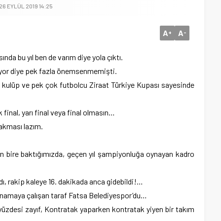
26 EYLÜL 2019 14:25
A
A
+
-
da bu yıl ben de varım diye yola çıktı.
riyor diye pek fazla önemsenmemişti.
aç kulüp ve pek çok futbolcu Ziraat Türkiye Kupası sayesinde
 final, yarı final veya final olmasın…
akması lazım.
on bire baktığımızda, geçen yıl şampiyonluğa oynayan kadro
, rakip kaleye 16. dakikada anca gidebildi!…
ynamaya çalışan taraf Fatsa Belediyespor’du…
üzdesi zayıf, Kontratak yaparken kontratak yiyen bir takım