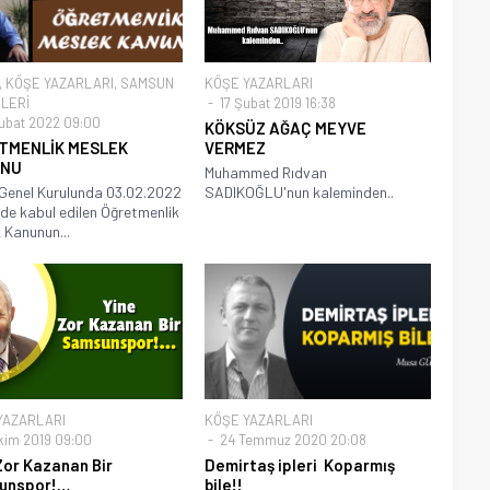
,
KÖŞE YAZARLARI
,
SAMSUN
KÖŞE YAZARLARI
LERİ
17 Şubat 2019 16:38
ubat 2022 09:00
KÖKSÜZ AĞAÇ MEYVE
TMENLİK MESLEK
VERMEZ
NU
Muhammed Rıdvan
Genel Kurulunda 03.02.2022
SADIKOĞLU'nun kaleminden..
nde kabul edilen Öğretmenlik
 Kanunun...
YAZARLARI
KÖŞE YAZARLARI
kim 2019 09:00
24 Temmuz 2020 20:08
Zor Kazanan Bir
Demirtaş ipleri Koparmış
unspor!…
bile!!