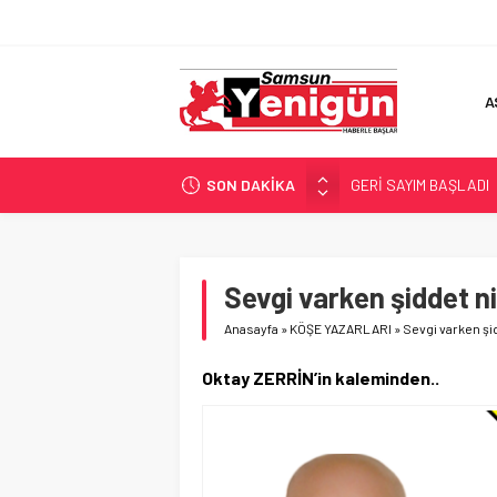
A
SON DAKİKA
GERİ SAYIM BAŞLADI
SAMSUNSPOR’DA HEDE
‘BAFRA’YA YATIRIM YAP
İŞTE FINDIK FİYATI!
Sevgi varken şiddet n
YÖNETİCİ SEÇERKEN
Anasayfa
»
KÖŞE YAZARLARI
»
Sevgi varken şi
Oktay ZERRİN’in kaleminden..