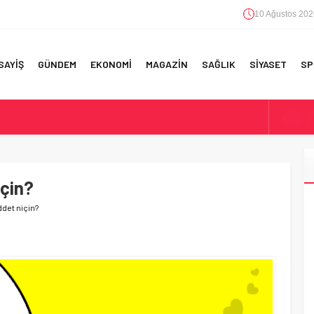
10 Ağustos 202
SAYİŞ
GÜNDEM
EKONOMİ
MAGAZİN
SAĞLIK
SİYASET
SP
A
6
F 5’İNCİLİK!
B
1
IN!’
için?
D
4
 YAPILAN EN BÜYÜK HATALAR
ddet niçin?
E
5