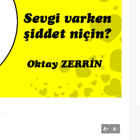
A
A
+
-