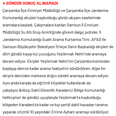
4 GÜNDÜR SONUÇ ALINAMADI
Çarşamba İlçe Emniyet Müdürlüğü ve Çarşamba İlçe Jandarma
Komutanlığı ekipleri kaybolduğu günün akşam saatlerinde
aramalara başladı. Çalışmalara katılan Samsun İl Emniyet
Müdürlüğü Su Altı Grup Amirliğinde görevli dalgıç polisler, İl
Jandarma Komutanlığı Sualtı Arama Kurtarma Timi, AFAD ile
Samsun Büyükşehir Belediyesi İtfaiye Daire Başkanlığı ekipleri de
dört gündür kayıp kız çocuğunu Yeşilırmak Nehri’nde aramaya
devam ediyor. Ekipler Yeşilırmak Nehri’nin Çarşamba kısmından
başlayıp denize kadar arama faaliyetini sürdürürken, diğer bir
ekipte denizden merkeze doğru sürekli aramaya devam ediyor.
Aynı anda karada da eğitimli köpekler kullanılarak da
çalışılıyor.&nbsp;Sahil Güvenlik Karadeniz Bölge Komutanlığı
helikopteri de gündüz uçuşlarıyla Yeşilırmak’ta kaybolduğu
bölgeden Karadeniz’e kadar ve kıyı şeridi dahil havadan tarama
yaparak otizmli 10 yaşındaki Emine Ayhan’ı aramayı sürdürüyor.