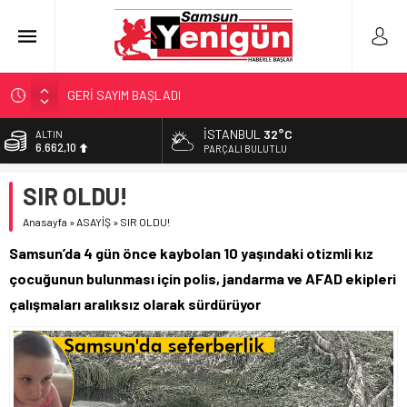
GERİ SAYIM BAŞLADI
SAMSUNSPOR’DA HEDEF 5’İNCİLİK!
İSTANBUL
32°C
ALTIN
6.662,10
‘BAFRA’YA YATIRIM YAPIN!’
PARÇALI BULUTLU
İŞTE FINDIK FİYATI!
BİST
SIR OLDU!
13.779,39
YÖNETİCİ SEÇERKEN YAPILAN EN BÜYÜK HATALAR
Anasayfa
»
ASAYİŞ
»
SIR OLDU!
DOLAR
47,6954
Samsun’da 4 gün önce kaybolan 10 yaşındaki otizmli kız
EURO
çocuğunun bulunması için polis, jandarma ve AFAD ekipleri
55,1824
çalışmaları aralıksız olarak sürdürüyor