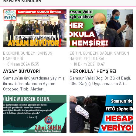
BENZER KONULAR
EKONOMİ
,
GÜNDEM
,
SAMSUN
EĞİTİM
,
GÜNDEM
,
SAĞLIK
,
SAMSUN
HABERLERİ
HABERLERİ
,
ULUSAL
8 Nisan 2024 15:35
18 Ekim 2021 18:47
AYSAM BÜYÜYOR!
HER OKULA 1 HEMŞİRE!
Samsun'un ünü yurtdışına yayılmış
Samsun Valisi Doç. Dr. Zülkif Dağlı,
ihracat firmalarından Aysam
'Okul Sağlığı Uygulamasına Ait...
Ortopedi Tıbbi Aletler...