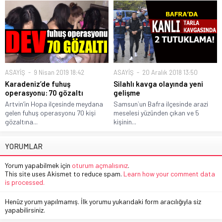
ASAYİŞ
9 Nisan 2019 18:42
ASAYİŞ
20 Aralık 2018 13:50
Karadeniz’de fuhuş
Silahlı kavga olayında yeni
operasyonu: 70 gözaltı
gelişme
Artvin’in Hopa ilçesinde meydana
Samsun`un Bafra ilçesinde arazi
gelen fuhuş operasyonu 70 kişi
meselesi yüzünden çıkan ve 5
gözaltına...
kişinin...
YORUMLAR
Yorum yapabilmek için
oturum açmalısınız
.
This site uses Akismet to reduce spam.
Learn how your comment data
is processed.
Henüz yorum yapılmamış. İlk yorumu yukarıdaki form aracılığıyla siz
yapabilirsiniz.