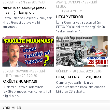
GÜNDEM
23 Nisan 2017 15:10
ASAYİŞ
,
SAMSUN HABERLERİ
,
ULUSAL
Miraç’ın anlamını yaşamak
9 Eylül 2021 15:28
insanlığın barışı olur
HESAP VERİYOR
Bafra Belediye Başkanı Zihni Şahin
Miraç Gecesi dolaysıyla bir
İzmir Cumhuriyet Başsavcılığının
kutlama...
FETÖ/PDY silahlı terör örgütünün
"askeri mahrem”...
GÜNDEM
,
SAMSUN HABERLERİ
GÜNDEM
28 Şubat 2020 09:05
19 Temmuz 2019 20:20
GERÇEKLERİYLE ”28 ŞUBAT”
FAKÜLTE MUAMMASI
Cumhuriyet tarihimizin ve
Günlerdir Bafra gündeminde
demokrasimizin kara lekelerinden
fakülte bilmecesi var konuyla ilgili
biri olan 28 Şubat...
bilgisi olan...
YORUMLAR