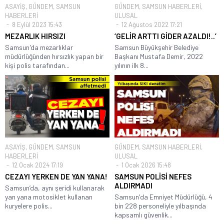
ASAYİŞ
,
GÜNDEM
,
SAMSUN
GÜNDEM
,
SAMSUN HABERLERİ
,
HABERLERİ
ULUSAL
8 Eylül 2023 15:43
12 Ağustos 2022 17:21
MEZARLIK HIRSIZI
‘GELİR ARTTI GİDER AZALDI!..’
Samsun'da mezarlıklar
Samsun Büyükşehir Belediye
müdürlüğünden hırsızlık yapan bir
Başkanı Mustafa Demir, 2022
kişi polis tarafından...
yılının ilk 8...
ASAYİŞ
,
GÜNDEM
,
SAMSUN
GÜNDEM
,
SAMSUN HABERLERİ
,
HABERLERİ
ULUSAL
12 Ocak 2024 17:19
1 Ocak 2026 15:48
CEZAYI YERKEN DE YAN YANA!
SAMSUN POLİSİ NEFES
ALDIRMADI
Samsun’da, aynı şeridi kullanarak
yan yana motosiklet kullanan
Samsun'da Emniyet Müdürlüğü, 4
kuryelere polis...
bin 228 personeliyle yılbaşında
kapsamlı güvenlik...